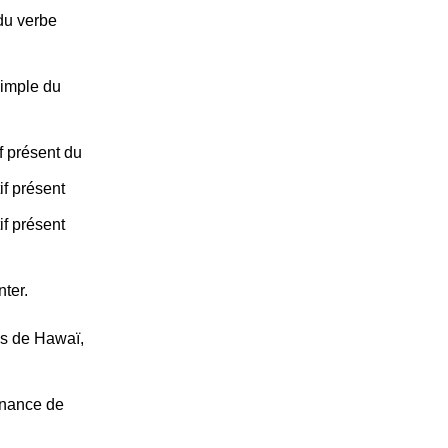
du verbe
simple du
f présent du
if présent
if présent
nter.
es de Hawaï,
enance de