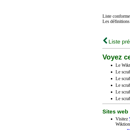
Liste conforme 
Les définitions
Liste pr
Voyez ce
Le Wikt
Le scra
Le scra
Le scrab
Le scra
Le scra
Sites we
Visitez
Wiktion