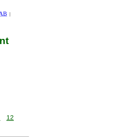
 AB
|
nt
1
12