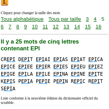
Cliquez pour changer la taille des mots
Tous alphabétique
Tous par taille
3
4
5
6
7
8
9
10
11
12
13
14
15
16
Il y a 25 mots de cinq lettres
contenant EPI
CR
EPI
D
EPI
T
EPI
AI
EPI
AS
EPI
AT
EPI
CA
EPI
CE
EPI
EE
EPI
ER
EPI
ES
EPI
EU
EPI
EZ
EPI
GE
EPI
LA
EPI
LE
EPI
NA
EPI
NE
EPI
TE
K
EPI
S P
EPI
A P
EPI
E P
EPI
N R
EPI
C R
EPI
T
S
EPI
A
Liste conforme à la neuvième édition du dictionnaire officiel du
scrabble.