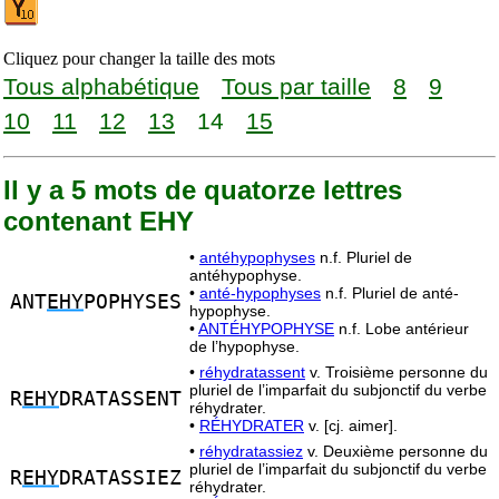
Cliquez pour changer la taille des mots
Tous alphabétique
Tous par taille
8
9
10
11
12
13
14
15
Il y a 5 mots de quatorze lettres
contenant EHY
•
antéhypophyses
n.f. Pluriel de
antéhypophyse.
•
anté-hypophyses
n.f. Pluriel de anté-
ANT
EHY
POPHYSES
hypophyse.
•
ANTÉHYPOPHYSE
n.f. Lobe antérieur
de l’hypophyse.
•
réhydratassent
v. Troisième personne du
pluriel de l’imparfait du subjonctif du verbe
R
EHY
DRATASSENT
réhydrater.
•
RÉHYDRATER
v. [cj. aimer].
•
réhydratassiez
v. Deuxième personne du
pluriel de l’imparfait du subjonctif du verbe
R
EHY
DRATASSIEZ
réhydrater.