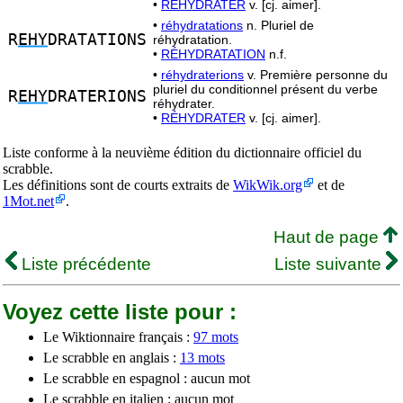
•
RÉHYDRATER
v. [cj. aimer].
•
réhydratations
n. Pluriel de
R
EHY
DRATATIONS
réhydratation.
•
RÉHYDRATATION
n.f.
•
réhydraterions
v. Première personne du
pluriel du conditionnel présent du verbe
R
EHY
DRATERIONS
réhydrater.
•
RÉHYDRATER
v. [cj. aimer].
Liste conforme à la neuvième édition du dictionnaire officiel du
scrabble.
Les définitions sont de courts extraits de
WikWik.org
et de
1Mot.net
.
Haut de page
Liste précédente
Liste suivante
Voyez cette liste pour :
Le Wiktionnaire français :
97 mots
Le scrabble en anglais :
13 mots
Le scrabble en espagnol : aucun mot
Le scrabble en italien : aucun mot