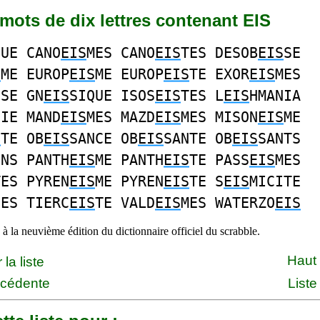
2 mots de dix lettres contenant EIS
QUE CANO
EIS
MES CANO
EIS
TES DESOB
EIS
SE
S
ME EUROP
EIS
ME EUROP
EIS
TE EXOR
EIS
MES
USE GN
EIS
SIQUE ISOS
EIS
TES L
EIS
HMANIA
NIE MAND
EIS
MES MAZD
EIS
MES MISON
EIS
ME
S
TE OB
EIS
SANCE OB
EIS
SANTE OB
EIS
SANTS
ONS PANTH
EIS
ME PANTH
EIS
TE PASS
EIS
MES
TES PYREN
EIS
ME PYREN
EIS
TE S
EIS
MICITE
UES TIERC
EIS
TE VALD
EIS
MES WATERZO
EIS
à la neuvième édition du dictionnaire officiel du scrabble.
Haut
la liste
écédente
Liste