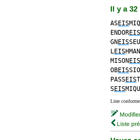
Il y a 3
AS
EIS
MI
ENDOR
EI
GN
EIS
SE
L
EIS
HMA
MISON
EI
OB
EIS
SI
PASS
EIS
S
EIS
MIQ
Liste conforme 
Modifier 
Liste pr