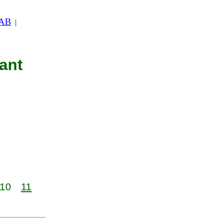
 AB
|
nant
10
11