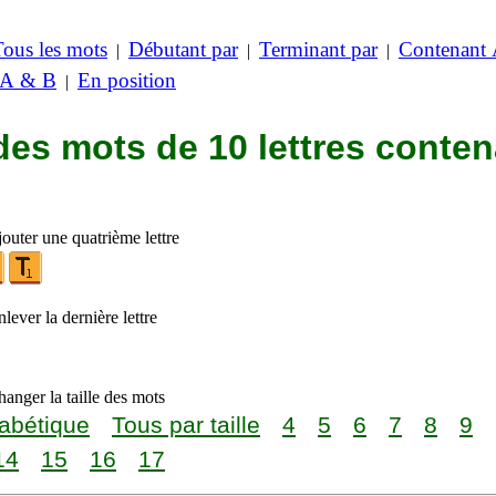
Tous les mots
Débutant par
Terminant par
Contenant
|
|
|
 A & B
En position
|
des mots de 10 lettres conte
outer une quatrième lettre
lever la dernière lettre
anger la taille des mots
abétique
Tous par taille
4
5
6
7
8
9
14
15
16
17