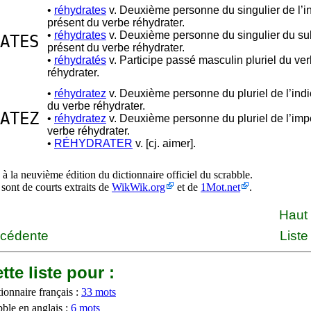
•
réhydrates
v. Deuxième personne du singulier de l’in
présent du verbe réhydrater.
•
réhydrates
v. Deuxième personne du singulier du sub
ATES
présent du verbe réhydrater.
•
réhydratés
v. Participe passé masculin pluriel du ve
réhydrater.
•
réhydratez
v. Deuxième personne du pluriel de l’indic
du verbe réhydrater.
ATEZ
•
réhydratez
v. Deuxième personne du pluriel de l’impé
verbe réhydrater.
•
RÉHYDRATER
v. [cj. aimer].
à la neuvième édition du dictionnaire officiel du scrabble.
 sont de courts extraits de
WikWik.org
et de
1Mot.net
.
Haut
écédente
Liste
tte liste pour :
ionnaire français :
33 mots
bble en anglais :
6 mots