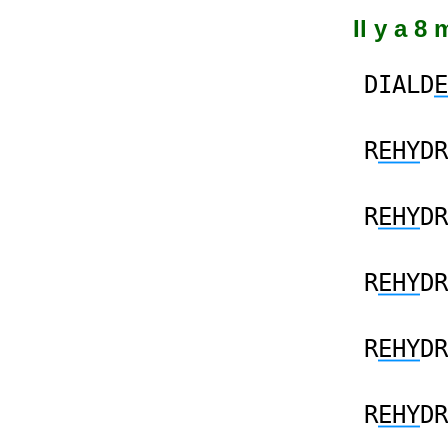
Il y a 8
DIALD
E
R
EHY
DR
R
EHY
DR
R
EHY
DR
R
EHY
DR
R
EHY
DR