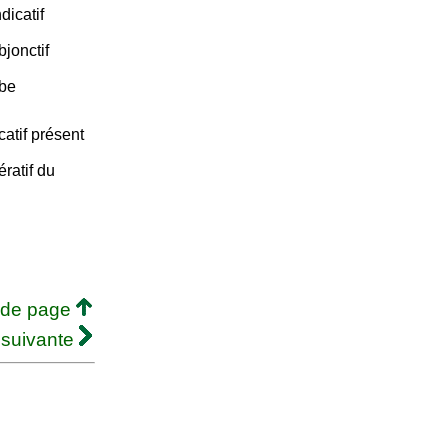
dicatif
jonctif
rbe
atif présent
ratif du
 de page
 suivante