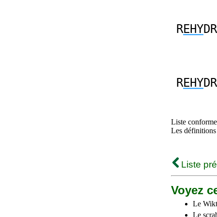
R
EHY
DR
R
EHY
DR
Liste conforme 
Les définitions
Liste pr
Voyez ce
Le Wikt
Le scra