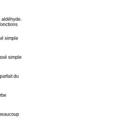
s aldéhyde.
fonctions
sé simple
ssé simple
parfait du
erbe
 beaucoup