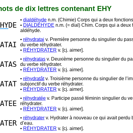
 mots de dix lettres contenant EHY
•
dialdéhyde
n.m. (Chimie) Corps qui a deux fonction
HY
DE
•
DIALDÉHYDE
n.m. (= dial) Chim. Corps qui a deux 
aldéhyde.
•
réhydratai
v. Première personne du singulier du pas
ATAI
du verbe réhydrater.
•
RÉHYDRATER
v. [cj. aimer].
•
réhydratas
v. Deuxième personne du singulier du pa
ATAS
du verbe réhydrater.
•
RÉHYDRATER
v. [cj. aimer].
•
réhydratât
v. Troisième personne du singulier de l’im
ATAT
subjonctif du verbe réhydrater.
•
RÉHYDRATER
v. [cj. aimer].
•
réhydratée
v. Participe passé féminin singulier du v
ATEE
réhydrater.
•
RÉHYDRATER
v. [cj. aimer].
•
réhydrater
v. Hydrater à nouveau ce qui avait perdu
ATER
d’eau.
•
RÉHYDRATER
v. [cj. aimer].