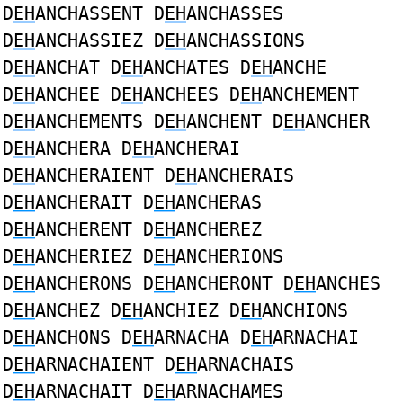
D
EH
ANCHASSENT D
EH
ANCHASSES
D
EH
ANCHASSIEZ D
EH
ANCHASSIONS
D
EH
ANCHAT D
EH
ANCHATES D
EH
ANCHE
D
EH
ANCHEE D
EH
ANCHEES D
EH
ANCHEMENT
D
EH
ANCHEMENTS D
EH
ANCHENT D
EH
ANCHER
D
EH
ANCHERA D
EH
ANCHERAI
D
EH
ANCHERAIENT D
EH
ANCHERAIS
D
EH
ANCHERAIT D
EH
ANCHERAS
D
EH
ANCHERENT D
EH
ANCHEREZ
D
EH
ANCHERIEZ D
EH
ANCHERIONS
D
EH
ANCHERONS D
EH
ANCHERONT D
EH
ANCHES
D
EH
ANCHEZ D
EH
ANCHIEZ D
EH
ANCHIONS
D
EH
ANCHONS D
EH
ARNACHA D
EH
ARNACHAI
D
EH
ARNACHAIENT D
EH
ARNACHAIS
D
EH
ARNACHAIT D
EH
ARNACHAMES