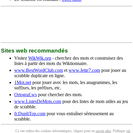
Sites web recommandés
Visitez
WikWik.org
- cherchez des mots et construisez des
listes à partir des mots du Wiktionnaire.
www.BestWordClub.com
et
www.Jette7.com
pour jouer au
scrabble duplicate en ligne.
1Mot.net
pour jouer avec les mots, les anagrammes, les
suffixes, les préfixes, etc.
Ortograf.ws
pour chercher des mots.
www.ListesDeMots.com
pour des listes de mots utiles au jeu
de scrabble.
fr.DupliTop.com
pour vous entraîner sérieusement au
scrabble.
Ce site utilise des cookies informatiques, cliquez pour en
savoir plus
. Politique
vie