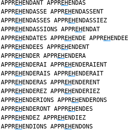
APPR
EH
ENDANT APPR
EH
ENDAS
APPR
EH
ENDASSE APPR
EH
ENDASSENT
APPR
EH
ENDASSES APPR
EH
ENDASSIEZ
APPR
EH
ENDASSIONS APPR
EH
ENDAT
APPR
EH
ENDATES APPR
EH
ENDE APPR
EH
ENDEE
APPR
EH
ENDEES APPR
EH
ENDENT
APPR
EH
ENDER APPR
EH
ENDERA
APPR
EH
ENDERAI APPR
EH
ENDERAIENT
APPR
EH
ENDERAIS APPR
EH
ENDERAIT
APPR
EH
ENDERAS APPR
EH
ENDERENT
APPR
EH
ENDEREZ APPR
EH
ENDERIEZ
APPR
EH
ENDERIONS APPR
EH
ENDERONS
APPR
EH
ENDERONT APPR
EH
ENDES
APPR
EH
ENDEZ APPR
EH
ENDIEZ
APPR
EH
ENDIONS APPR
EH
ENDONS