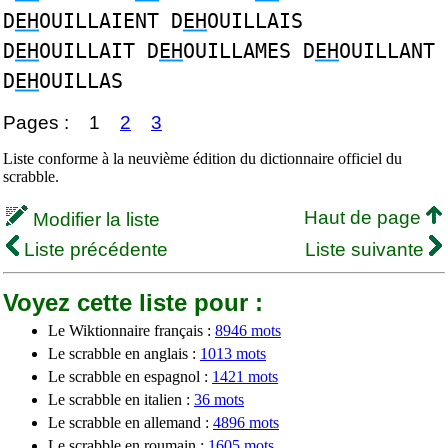
D
EH
OUILLAIENT D
EH
OUILLAIS
D
EH
OUILLAIT D
EH
OUILLAMES D
EH
OUILLANT
D
EH
OUILLAS
Pages :
1
2
3
Liste conforme à la neuvième édition du dictionnaire officiel du
scrabble.
Haut de page
Modifier la liste
Liste précédente
Liste suivante
Voyez cette liste pour :
Le Wiktionnaire français :
8946 mots
Le scrabble en anglais :
1013 mots
Le scrabble en espagnol :
1421 mots
Le scrabble en italien :
36 mots
Le scrabble en allemand :
4896 mots
Le scrabble en roumain :
1605 mots