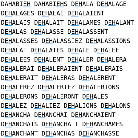
DAHABI
EH
DAHABI
EH
S D
EH
ALA D
EH
ALAGE
D
EH
ALAGES D
EH
ALAI D
EH
ALAIENT
D
EH
ALAIS D
EH
ALAIT D
EH
ALAMES D
EH
ALANT
D
EH
ALAS D
EH
ALASSE D
EH
ALASSENT
D
EH
ALASSES D
EH
ALASSIEZ D
EH
ALASSIONS
D
EH
ALAT D
EH
ALATES D
EH
ALE D
EH
ALEE
D
EH
ALEES D
EH
ALENT D
EH
ALER D
EH
ALERA
D
EH
ALERAI D
EH
ALERAIENT D
EH
ALERAIS
D
EH
ALERAIT D
EH
ALERAS D
EH
ALERENT
D
EH
ALEREZ D
EH
ALERIEZ D
EH
ALERIONS
D
EH
ALERONS D
EH
ALERONT D
EH
ALES
D
EH
ALEZ D
EH
ALIEZ D
EH
ALIONS D
EH
ALONS
D
EH
ANCHA D
EH
ANCHAI D
EH
ANCHAIENT
D
EH
ANCHAIS D
EH
ANCHAIT D
EH
ANCHAMES
D
EH
ANCHANT D
EH
ANCHAS D
EH
ANCHASSE