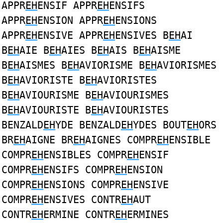
APPR
EH
ENSIF APPR
EH
ENSIFS
APPR
EH
ENSION APPR
EH
ENSIONS
APPR
EH
ENSIVE APPR
EH
ENSIVES B
EH
AI
B
EH
AIE B
EH
AIES B
EH
AIS B
EH
AISME
B
EH
AISMES B
EH
AVIORISME B
EH
AVIORISMES
B
EH
AVIORISTE B
EH
AVIORISTES
B
EH
AVIOURISME B
EH
AVIOURISMES
B
EH
AVIOURISTE B
EH
AVIOURISTES
BENZALD
EH
YDE BENZALD
EH
YDES BOUT
EH
ORS
BR
EH
AIGNE BR
EH
AIGNES COMPR
EH
ENSIBLE
COMPR
EH
ENSIBLES COMPR
EH
ENSIF
COMPR
EH
ENSIFS COMPR
EH
ENSION
COMPR
EH
ENSIONS COMPR
EH
ENSIVE
COMPR
EH
ENSIVES CONTR
EH
AUT
CONTR
EH
ERMINE CONTR
EH
ERMINES