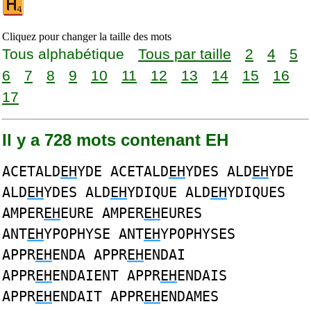
Cliquez pour changer la taille des mots
Tous alphabétique
Tous par taille
2
4
5
6
7
8
9
10
11
12
13
14
15
16
17
Il y a 728 mots contenant EH
ACETALD
EH
YDE ACETALD
EH
YDES ALD
EH
YDE
ALD
EH
YDES ALD
EH
YDIQUE ALD
EH
YDIQUES
AMPER
EH
EURE AMPER
EH
EURES
ANT
EH
YPOPHYSE ANT
EH
YPOPHYSES
APPR
EH
ENDA APPR
EH
ENDAI
APPR
EH
ENDAIENT APPR
EH
ENDAIS
APPR
EH
ENDAIT APPR
EH
ENDAMES