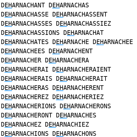
D
EH
ARNACHANT D
EH
ARNACHAS
D
EH
ARNACHASSE D
EH
ARNACHASSENT
D
EH
ARNACHASSES D
EH
ARNACHASSIEZ
D
EH
ARNACHASSIONS D
EH
ARNACHAT
D
EH
ARNACHATES D
EH
ARNACHE D
EH
ARNACHEE
D
EH
ARNACHEES D
EH
ARNACHENT
D
EH
ARNACHER D
EH
ARNACHERA
D
EH
ARNACHERAI D
EH
ARNACHERAIENT
D
EH
ARNACHERAIS D
EH
ARNACHERAIT
D
EH
ARNACHERAS D
EH
ARNACHERENT
D
EH
ARNACHEREZ D
EH
ARNACHERIEZ
D
EH
ARNACHERIONS D
EH
ARNACHERONS
D
EH
ARNACHERONT D
EH
ARNACHES
D
EH
ARNACHEZ D
EH
ARNACHIEZ
D
EH
ARNACHIONS D
EH
ARNACHONS