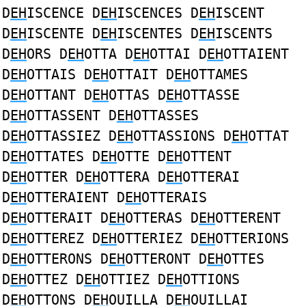
D
EH
ISCENCE D
EH
ISCENCES D
EH
ISCENT
D
EH
ISCENTE D
EH
ISCENTES D
EH
ISCENTS
D
EH
ORS D
EH
OTTA D
EH
OTTAI D
EH
OTTAIENT
D
EH
OTTAIS D
EH
OTTAIT D
EH
OTTAMES
D
EH
OTTANT D
EH
OTTAS D
EH
OTTASSE
D
EH
OTTASSENT D
EH
OTTASSES
D
EH
OTTASSIEZ D
EH
OTTASSIONS D
EH
OTTAT
D
EH
OTTATES D
EH
OTTE D
EH
OTTENT
D
EH
OTTER D
EH
OTTERA D
EH
OTTERAI
D
EH
OTTERAIENT D
EH
OTTERAIS
D
EH
OTTERAIT D
EH
OTTERAS D
EH
OTTERENT
D
EH
OTTEREZ D
EH
OTTERIEZ D
EH
OTTERIONS
D
EH
OTTERONS D
EH
OTTERONT D
EH
OTTES
D
EH
OTTEZ D
EH
OTTIEZ D
EH
OTTIONS
D
EH
OTTONS D
EH
OUILLA D
EH
OUILLAI