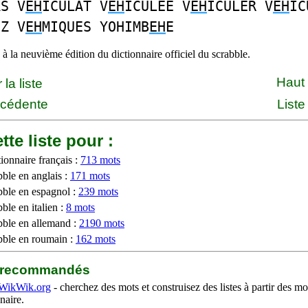
AS V
EH
ICULAT V
EH
ICULEE V
EH
ICULER V
EH
IC
EZ V
EH
MIQUES YOHIMB
EH
E
à la neuvième édition du dictionnaire officiel du scrabble.
Haut
la liste
écédente
Liste
tte liste pour :
ionnaire français :
713 mots
bble en anglais :
171 mots
bble en espagnol :
239 mots
ble en italien :
8 mots
bble en allemand :
2190 mots
bble en roumain :
162 mots
b recommandés
WikWik.org
- cherchez des mots et construisez des listes à partir des mo
naire.