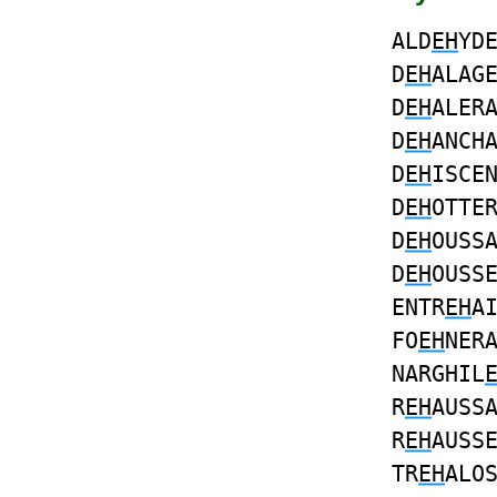
ALD
EH
YD
D
EH
ALAG
D
EH
ALER
D
EH
ANCH
D
EH
ISCE
D
EH
OTTE
D
EH
OUSS
D
EH
OUSS
ENTR
EH
A
FO
EH
NER
NARGHIL
R
EH
AUSS
R
EH
AUSS
TR
EH
ALO