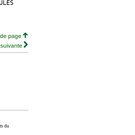
ULES
 de page
 suivante
ts du