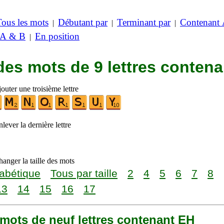
Tous les mots
Débutant par
Terminant par
Contenant
|
|
|
 A & B
En position
|
des mots de 9 lettres conten
outer une troisième lettre
lever la dernière lettre
anger la taille des mots
abétique
Tous par taille
2
4
5
6
7
8
13
14
15
16
17
8 mots de neuf lettres contenant EH