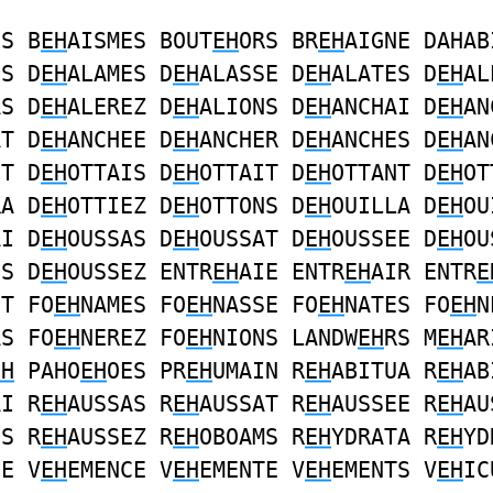
ES B
EH
AISMES BOUT
EH
ORS BR
EH
AIGNE DAHAB
ES D
EH
ALAMES D
EH
ALASSE D
EH
ALATES D
EH
AL
AS D
EH
ALEREZ D
EH
ALIONS D
EH
ANCHAI D
EH
AN
AT D
EH
ANCHEE D
EH
ANCHER D
EH
ANCHES D
EH
AN
NT D
EH
OTTAIS D
EH
OTTAIT D
EH
OTTANT D
EH
OT
RA D
EH
OTTIEZ D
EH
OTTONS D
EH
OUILLA D
EH
OU
AI D
EH
OUSSAS D
EH
OUSSAT D
EH
OUSSEE D
EH
OU
ES D
EH
OUSSEZ ENTR
EH
AIE ENTR
EH
AIR ENTR
E
IT FO
EH
NAMES FO
EH
NASSE FO
EH
NATES FO
EH
N
AS FO
EH
NEREZ FO
EH
NIONS LANDW
EH
RS M
EH
AR
EH
PAHO
EH
OES PR
EH
UMAIN R
EH
ABITUA R
EH
AB
AI R
EH
AUSSAS R
EH
AUSSAT R
EH
AUSSEE R
EH
AU
ES R
EH
AUSSEZ R
EH
OBOAMS R
EH
YDRATA R
EH
YD
SE V
EH
EMENCE V
EH
EMENTE V
EH
EMENTS V
EH
IC