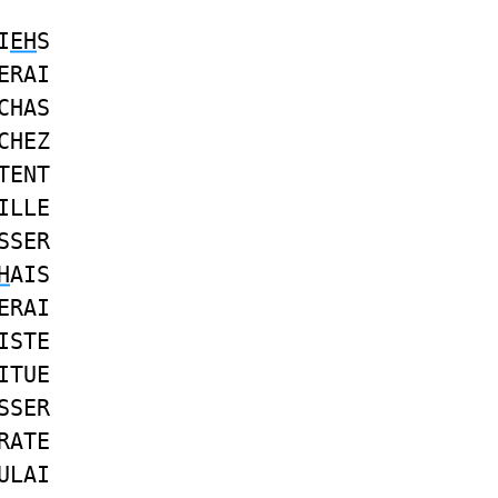
I
EH
S
ERAI
CHAS
CHEZ
TENT
ILLE
SSER
H
AIS
ERAI
ISTE
ITUE
SSER
RATE
ULAI