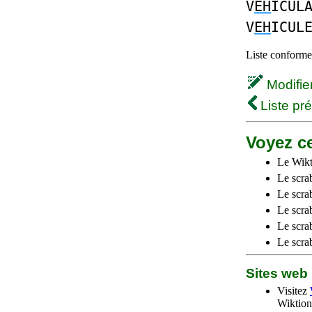
V
EH
ICUL
V
EH
ICUL
Liste conforme 
Modifier 
Liste pr
Voyez ce
Le Wikt
Le scra
Le scra
Le scrab
Le scra
Le scra
Sites we
Visitez
Wiktion