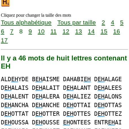
Cliquez pour changer la taille des mots
Tous alphabétique
Tous par taille
2
4
5
6
7
8
9
10
11
12
13
14
15
16
17
Il y a 46 mots de huit lettres contenant
EH
ALD
EH
YDE B
EH
AISME DAHABI
EH
D
EH
ALAGE
D
EH
ALAIS D
EH
ALAIT D
EH
ALANT D
EH
ALEES
D
EH
ALENT D
EH
ALERA D
EH
ALIEZ D
EH
ALONS
D
EH
ANCHA D
EH
ANCHE D
EH
OTTAI D
EH
OTTAS
D
EH
OTTAT D
EH
OTTER D
EH
OTTES D
EH
OTTEZ
D
EH
OUSSA D
EH
OUSSE
EH
ONTEES ENTR
EH
AI