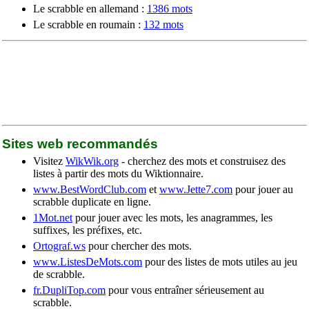
Le scrabble en allemand :
1386 mots
Le scrabble en roumain :
132 mots
Sites web recommandés
Visitez
WikWik.org
- cherchez des mots et construisez des
listes à partir des mots du Wiktionnaire.
www.BestWordClub.com
et
www.Jette7.com
pour jouer au
scrabble duplicate en ligne.
1Mot.net
pour jouer avec les mots, les anagrammes, les
suffixes, les préfixes, etc.
Ortograf.ws
pour chercher des mots.
www.ListesDeMots.com
pour des listes de mots utiles au jeu
de scrabble.
fr.DupliTop.com
pour vous entraîner sérieusement au
scrabble.