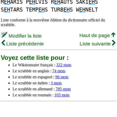
M
EH
ARIS P
EH
LVIS R
EH
AUTS SAKI
EH
S
S
EH
TARS TEMP
EH
S TURB
EH
S W
EH
NELT
Liste conforme à la neuvième édition du dictionnaire officiel du
scrabble.
Haut de page
Modifier la liste
Liste précédente
Liste suivante
Voyez cette liste pour :
Le Wiktionnaire français :
322 mots
Le scrabble en anglais :
74 mots
Le scrabble en espagnol :
96 mots
Le scrabble en italien :
3 mots
Le scrabble en allemand :
785 mots
Le scrabble en roumain :
103 mots