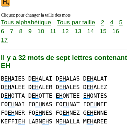
Cliquez pour changer la taille des mots
Tous alphabétique
Tous par taille
2
4
5
6
7
8
9
10
11
12
13
14
15
16
17
Il y a 32 mots de sept lettres contenant
EH
B
EH
AIES D
EH
ALAI D
EH
ALAS D
EH
ALAT
D
EH
ALEE D
EH
ALER D
EH
ALES D
EH
ALEZ
D
EH
OTTA D
EH
OTTE
EH
ONTEE
EH
ONTES
FO
EH
NAI FO
EH
NAS FO
EH
NAT FO
EH
NEE
FO
EH
NER FO
EH
NES FO
EH
NEZ G
EH
ENNE
KEFFI
EH
LABN
EH
S M
EH
ALLA M
EH
AREE