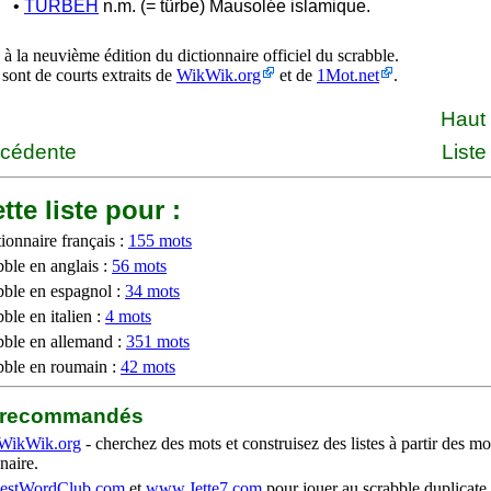
•
TURBEH
n.m. (= türbe) Mausolée islamique.
à la neuvième édition du dictionnaire officiel du scrabble.
 sont de courts extraits de
WikWik.org
et de
1Mot.net
.
Haut
écédente
Liste
tte liste pour :
ionnaire français :
155 mots
bble en anglais :
56 mots
bble en espagnol :
34 mots
ble en italien :
4 mots
bble en allemand :
351 mots
bble en roumain :
42 mots
b recommandés
WikWik.org
- cherchez des mots et construisez des listes à partir des mo
naire.
stWordClub.com
et
www.Jette7.com
pour jouer au scrabble duplicate 