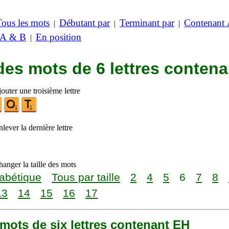
Tous les mots
Débutant par
Terminant par
Contenant
|
|
|
 A & B
En position
|
des mots de 6 lettres conten
outer une troisième lettre
lever la dernière lettre
anger la taille des mots
abétique
Tous par taille
2
4
5
6
7
8
13
14
15
16
17
8 mots de six lettres contenant EH