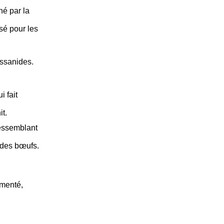
é par la
é pour les
ssanides.
i fait
it.
ressemblant
 des bœufs.
rmenté,