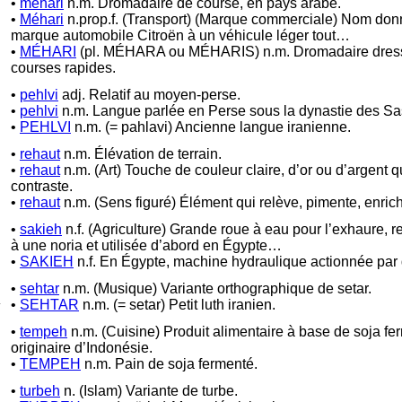
•
méhari
n.m. Dromadaire de course, en pays arabe.
•
Méhari
n.prop.f. (Transport) (Marque commerciale) Nom donn
marque automobile Citroën à un véhicule léger tout…
•
MÉHARI
(pl. MÉHARA ou MÉHARIS) n.m. Dromadaire dress
courses rapides.
•
pehlvi
adj. Relatif au moyen-perse.
•
pehlvi
n.m. Langue parlée en Perse sous la dynastie des Sa
•
PEHLVI
n.m. (= pahlavi) Ancienne langue iranienne.
•
rehaut
n.m. Élévation de terrain.
•
rehaut
n.m. (Art) Touche de couleur claire, d’or ou d’argent qu
contraste.
•
rehaut
n.m. (Sens figuré) Élément qui relève, pimente, enrich
•
sakieh
n.f. (Agriculture) Grande roue à eau pour l’exhaure, 
à une noria et utilisée d’abord en Égypte…
•
SAKIEH
n.f. En Égypte, machine hydraulique actionnée par
•
sehtar
n.m. (Musique) Variante orthographique de setar.
•
SEHTAR
n.m. (= setar) Petit luth iranien.
•
tempeh
n.m. (Cuisine) Produit alimentaire à base de soja fe
originaire d’Indonésie.
•
TEMPEH
n.m. Pain de soja fermenté.
•
turbeh
n. (Islam) Variante de turbe.