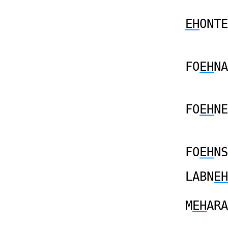
EH
ONTE
FO
EH
NA
FO
EH
NE
FO
EH
NS
LABN
EH
M
EH
ARA