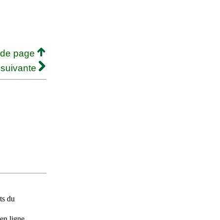
 de page
 suivante
ts du
en ligne.