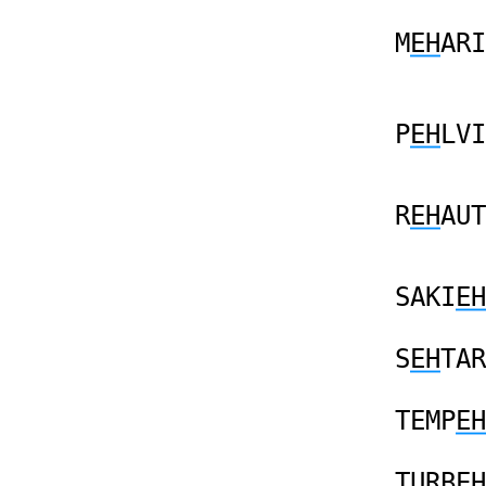
M
EH
ARI
P
EH
LVI
R
EH
AUT
SAKI
EH
S
EH
TAR
TEMP
EH
TURB
EH