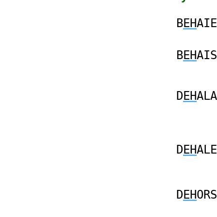
B
EH
AIE
B
EH
AIS
D
EH
ALA
D
EH
ALE
D
EH
ORS