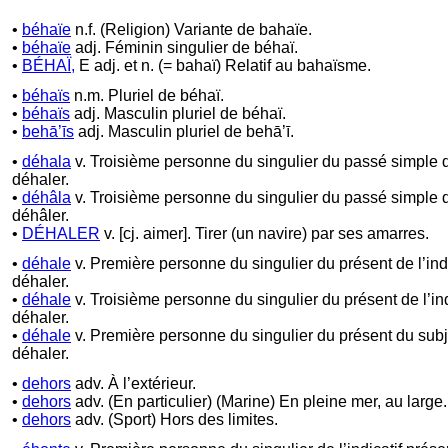
•
béhaïe
n.f. (Religion) Variante de bahaïe.
•
béhaïe
adj. Féminin singulier de béhaï.
•
BÉHAÏ,
E adj. et n. (= bahaï) Relatif au bahaïsme.
•
béhaïs
n.m. Pluriel de béhaï.
•
béhaïs
adj. Masculin pluriel de béhaï.
•
behā’īs
adj. Masculin pluriel de behā’ī.
•
déhala
v. Troisième personne du singulier du passé simple 
déhaler.
•
déhâla
v. Troisième personne du singulier du passé simple 
déhâler.
•
DÉHALER
v. [cj. aimer]. Tirer (un navire) par ses amarres.
•
déhale
v. Première personne du singulier du présent de l’indi
déhaler.
•
déhale
v. Troisième personne du singulier du présent de l’ind
déhaler.
•
déhale
v. Première personne du singulier du présent du subj
déhaler.
•
dehors
adv. À l’extérieur.
•
dehors
adv. (En particulier) (Marine) En pleine mer, au large.
•
dehors
adv. (Sport) Hors des limites.