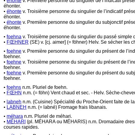
•
éhonte
v. Première personne du singulier de l’indicatif prés
éhonter.
•
éhonte
v. Troisième personne du singulier de l’indicatif prés
éhonter.
•
éhonte
v. Première personne du singulier du subjonctif prés
éhonter.
•
foehna
v. Troisième personne du singulier du passé simple 
•
FŒHNER
(SE) v. [cj. aimer] (= föhner) Helv. Se sécher les 
•
foehne
v. Première personne du singulier du présent de l’indi
foehner.
•
foehne
v. Troisième personne du singulier du présent de l’ind
foehner.
•
foehne
v. Première personne du singulier du présent du subj
foehner.
•
foehns
n.m. Pluriel de foehn.
•
FŒHN
n.m. (= föhn) Vent chaud et sec. - Helv. Sèche-cheve
•
labneh
n.m. (Cuisine) Spécialité du Proche-Orient faite de la
•
LABNEH
n.m. (= labné) Fromage frais libanais.
•
méhara
n.m. Pluriel de méhari.
•
MÉHARI
(pl. MÉHARA ou MÉHARIS) n.m. Dromadaire dress
courses rapides.