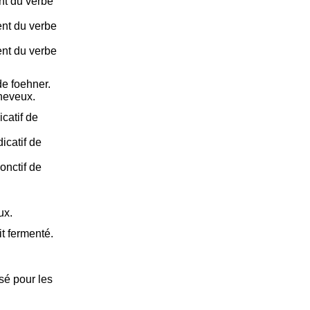
ent du verbe
ent du verbe
ent du verbe
de foehner.
cheveux.
catif de
icatif de
onctif de
ux.
it fermenté.
é pour les