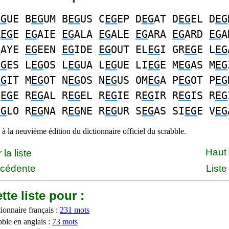
EG
UE B
EG
UM B
EG
US C
EG
EP D
EG
AT D
EG
EL D
EG
R
EG
E
EG
AIE
EG
ALA
EG
ALE
EG
ARA
EG
ARD
EG
G
AYE
EG
EEN
EG
IDE
EG
OUT EL
EG
I GR
EG
E L
EG
EG
ES L
EG
OS L
EG
UA L
EG
UE LI
EG
E M
EG
AS M
EG
EG
IT M
EG
OT N
EG
OS N
EG
US OM
EG
A P
EG
OT P
EG
I
EG
E R
EG
AL R
EG
EL R
EG
IE R
EG
IR R
EG
IS R
EG
EG
LO R
EG
NA R
EG
NE R
EG
UR S
EG
AS SI
EG
E V
EG
à la neuvième édition du dictionnaire officiel du scrabble.
Haut
la liste
écédente
Liste
tte liste pour :
ionnaire français :
231 mots
bble en anglais :
73 mots