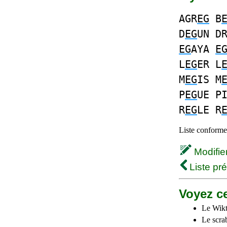
AGR
EG
B
D
EG
UN D
EG
AYA
E
L
EG
ER L
M
EG
IS M
P
EG
UE P
R
EG
LE R
Liste conforme 
Modifier 
Liste pr
Voyez ce
Le Wikt
Le scra