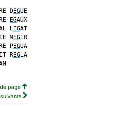
RE D
EG
UE
ARE
EG
AUX
AL L
EG
AT
IE M
EG
IR
RE P
EG
UA
IT R
EG
LA
AN
 de page
 suivante