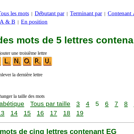
Tous les mots
Débutant par
Terminant par
Contenant
|
|
|
 A & B
En position
|
des mots de 5 lettres conten
outer une troisième lettre
lever la dernière lettre
anger la taille des mots
abétique
Tous par taille
3
4
5
6
7
8
13
14
15
16
17
18
19
2 mots de cinq lettres contenant EG