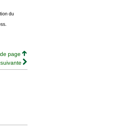
tion du
œss.
 de page
 suivante