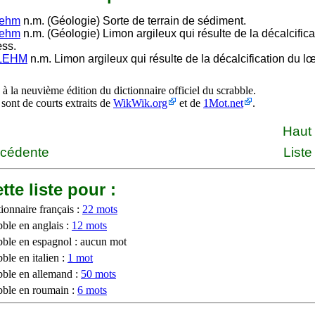
lehm
n.m. (Géologie) Sorte de terrain de sédiment.
lehm
n.m. (Géologie) Limon argileux qui résulte de la décalcifica
ss.
LEHM
n.m. Limon argileux qui résulte de la décalcification du l
à la neuvième édition du dictionnaire officiel du scrabble.
 sont de courts extraits de
WikWik.org
et de
1Mot.net
.
Haut
écédente
Liste
tte liste pour :
ionnaire français :
22 mots
bble en anglais :
12 mots
bble en espagnol : aucun mot
ble en italien :
1 mot
bble en allemand :
50 mots
bble en roumain :
6 mots