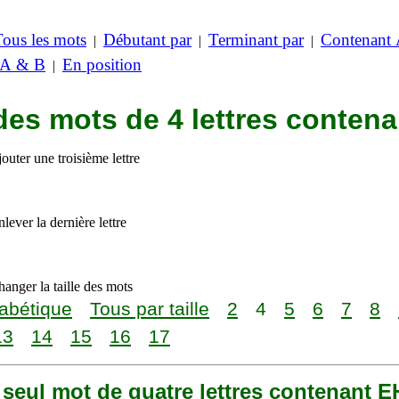
Tous les mots
Débutant par
Terminant par
Contenant
|
|
|
 A & B
En position
|
des mots de 4 lettres conten
outer une troisième lettre
lever la dernière lettre
anger la taille des mots
abétique
Tous par taille
2
4
5
6
7
8
13
14
15
16
17
n seul mot de quatre lettres contenant E