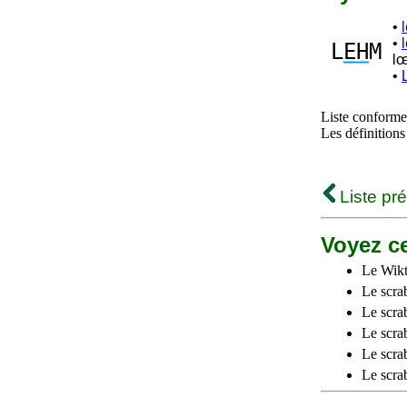
•
•
L
EH
M
lœ
•
Liste conforme 
Les définitions
Liste pr
Voyez ce
Le Wikt
Le scra
Le scra
Le scrab
Le scra
Le scra