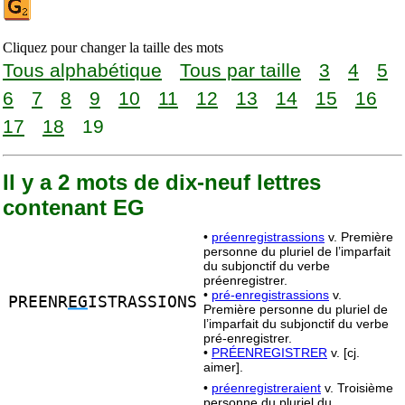
Cliquez pour changer la taille des mots
Tous alphabétique
Tous par taille
3
4
5
6
7
8
9
10
11
12
13
14
15
16
17
18
19
Il y a 2 mots de dix-neuf lettres
contenant EG
•
préenregistrassions
v. Première
personne du pluriel de l’imparfait
du subjonctif du verbe
préenregistrer.
•
pré-enregistrassions
v.
PREENR
EG
ISTRASSIONS
Première personne du pluriel de
l’imparfait du subjonctif du verbe
pré-enregistrer.
•
PRÉENREGISTRER
v. [cj.
aimer].
•
préenregistreraient
v. Troisième
personne du pluriel du