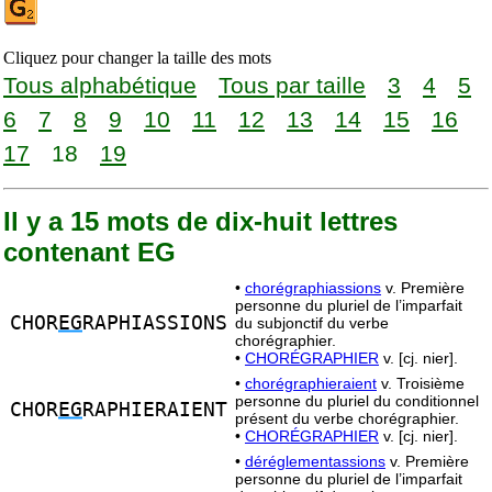
Cliquez pour changer la taille des mots
Tous alphabétique
Tous par taille
3
4
5
6
7
8
9
10
11
12
13
14
15
16
17
18
19
Il y a 15 mots de dix-huit lettres
contenant EG
•
chorégraphiassions
v. Première
personne du pluriel de l’imparfait
CHOR
EG
RAPHIASSIONS
du subjonctif du verbe
chorégraphier.
•
CHORÉGRAPHIER
v. [cj. nier].
•
chorégraphieraient
v. Troisième
personne du pluriel du conditionnel
CHOR
EG
RAPHIERAIENT
présent du verbe chorégraphier.
•
CHORÉGRAPHIER
v. [cj. nier].
•
déréglementassions
v. Première
personne du pluriel de l’imparfait