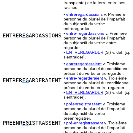
transplante) de la terre entre ses
racines.
•
entreregardassions
v. Première
personne du pluriel de l’imparfait
du subjonctif du verbe
entreregarder.
•
entre-regardassions
v. Première
ENTRER
EG
ARDASSIONS
personne du pluriel de l’imparfait
du subjonctif du verbe entre-
regarder.
•
ENTREREGARDER
(S’) v. déf. [cj.
s'entraider].
•
entreregarderaient
v. Troisième
personne du pluriel du conditionnel
présent du verbe entreregarder.
•
entre-regarderaient
v. Troisième
ENTRER
EG
ARDERAIENT
personne du pluriel du conditionnel
présent du verbe entre-regarder.
•
ENTREREGARDER
(S’) v. déf. [cj.
s'entraider].
•
préenregistrassent
v. Troisième
personne du pluriel de l’imparfait
du subjonctif du verbe
préenregistrer.
PREENR
EG
ISTRASSENT
•
pré-enregistrassent
v. Troisième
personne du pluriel de l’imparfait
du subjonctif du verbe pré-