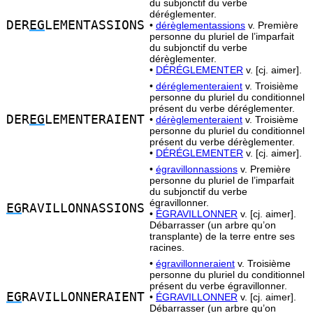
du subjonctif du verbe
déréglementer.
DER
EG
LEMENTASSIONS
•
dérèglementassions
v. Première
personne du pluriel de l’imparfait
du subjonctif du verbe
dérèglementer.
•
DÉRÉGLEMENTER
v. [cj. aimer].
•
déréglementeraient
v. Troisième
personne du pluriel du conditionnel
présent du verbe déréglementer.
DER
EG
LEMENTERAIENT
•
dérèglementeraient
v. Troisième
personne du pluriel du conditionnel
présent du verbe dérèglementer.
•
DÉRÉGLEMENTER
v. [cj. aimer].
•
égravillonnassions
v. Première
personne du pluriel de l’imparfait
du subjonctif du verbe
égravillonner.
EG
RAVILLONNASSIONS
•
ÉGRAVILLONNER
v. [cj. aimer].
Débarrasser (un arbre qu’on
transplante) de la terre entre ses
racines.
•
égravillonneraient
v. Troisième
personne du pluriel du conditionnel
présent du verbe égravillonner.
EG
RAVILLONNERAIENT
•
ÉGRAVILLONNER
v. [cj. aimer].
Débarrasser (un arbre qu’on