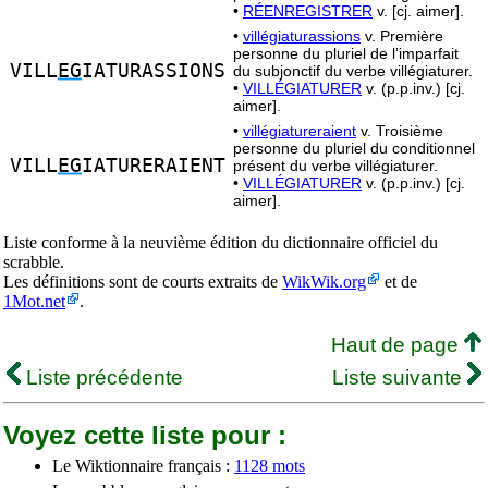
•
RÉENREGISTRER
v. [cj. aimer].
•
villégiaturassions
v. Première
personne du pluriel de l’imparfait
VILL
EG
IATURASSIONS
du subjonctif du verbe villégiaturer.
•
VILLÉGIATURER
v. (p.p.inv.) [cj.
aimer].
•
villégiatureraient
v. Troisième
personne du pluriel du conditionnel
VILL
EG
IATURERAIENT
présent du verbe villégiaturer.
•
VILLÉGIATURER
v. (p.p.inv.) [cj.
aimer].
Liste conforme à la neuvième édition du dictionnaire officiel du
scrabble.
Les définitions sont de courts extraits de
WikWik.org
et de
1Mot.net
.
Haut de page
Liste précédente
Liste suivante
Voyez cette liste pour :
Le Wiktionnaire français :
1128 mots