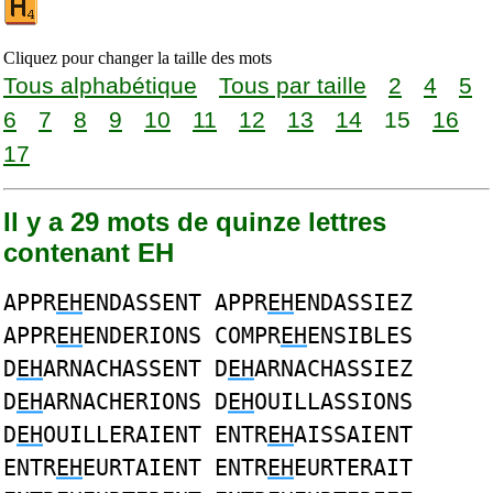
Cliquez pour changer la taille des mots
Tous alphabétique
Tous par taille
2
4
5
6
7
8
9
10
11
12
13
14
15
16
17
Il y a 29 mots de quinze lettres
contenant EH
APPR
EH
ENDASSENT APPR
EH
ENDASSIEZ
APPR
EH
ENDERIONS COMPR
EH
ENSIBLES
D
EH
ARNACHASSENT D
EH
ARNACHASSIEZ
D
EH
ARNACHERIONS D
EH
OUILLASSIONS
D
EH
OUILLERAIENT ENTR
EH
AISSAIENT
ENTR
EH
EURTAIENT ENTR
EH
EURTERAIT