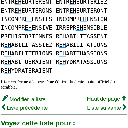
ENTR
EH
EURTERENT ENTR
EH
EURTERIEZ
ENTR
EH
EURTERONS ENTR
EH
EURTERONT
INCOMPR
EH
ENSIFS INCOMPR
EH
ENSION
INCOMPR
EH
ENSIVE IRREPR
EH
ENSIBLE
PR
EH
ISTORIENNES R
EH
ABILITASSENT
R
EH
ABILITASSIEZ R
EH
ABILITATIONS
R
EH
ABILITERIONS R
EH
ABITUASSIONS
R
EH
ABITUERAIENT R
EH
YDRATASSIONS
R
EH
YDRATERAIENT
Liste conforme à la neuvième édition du dictionnaire officiel du
scrabble.
Haut de page
Modifier la liste
Liste précédente
Liste suivante
Voyez cette liste pour :