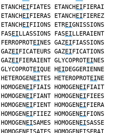
ETANCH
EI
FIATES ETANCH
EI
FIERAI
ETANCH
EI
FIERAS ETANCH
EI
FIEREZ
ETANCH
EI
FIIONS ETR
EI
GNISSIONS
FAS
EI
LLASSIONS FAS
EI
LLERAIENT
FERROPROT
EI
NES GAZ
EI
FIASSIONS
GAZ
EI
FICATEURS GAZ
EI
FICATIONS
GAZ
EI
FIERAIENT GLYCOPROT
EI
NES
GLYCOPROT
EI
QUE H
EI
DEGGERIENNE
HETEROGEN
EI
TES HETEROPROT
EI
NE
HOMOGEN
EI
FIAIS HOMOGEN
EI
FIAIT
HOMOGEN
EI
FIANT HOMOGEN
EI
FIEES
HOMOGEN
EI
FIENT HOMOGEN
EI
FIERA
HOMOGEN
EI
FIIEZ HOMOGEN
EI
FIONS
HOMOGEN
EI
SAMES HOMOGEN
EI
SASSE
HOMOGEN
EI
SATES HOMOGEN
EI
SERAI