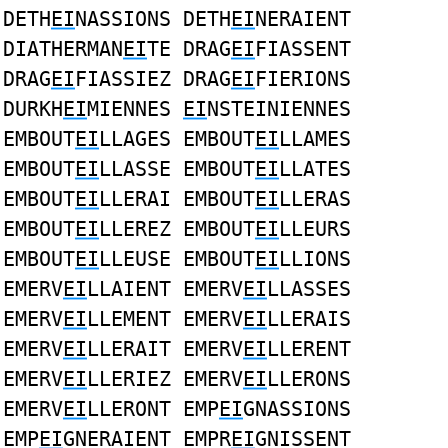
DETH
EI
NASSIONS DETH
EI
NERAIENT
DIATHERMAN
EI
TE DRAG
EI
FIASSENT
DRAG
EI
FIASSIEZ DRAG
EI
FIERIONS
DURKH
EI
MIENNES
EI
NSTEINIENNES
EMBOUT
EI
LLAGES EMBOUT
EI
LLAMES
EMBOUT
EI
LLASSE EMBOUT
EI
LLATES
EMBOUT
EI
LLERAI EMBOUT
EI
LLERAS
EMBOUT
EI
LLEREZ EMBOUT
EI
LLEURS
EMBOUT
EI
LLEUSE EMBOUT
EI
LLIONS
EMERV
EI
LLAIENT EMERV
EI
LLASSES
EMERV
EI
LLEMENT EMERV
EI
LLERAIS
EMERV
EI
LLERAIT EMERV
EI
LLERENT
EMERV
EI
LLERIEZ EMERV
EI
LLERONS
EMERV
EI
LLERONT EMP
EI
GNASSIONS
EMP
EI
GNERAIENT EMPR
EI
GNISSENT