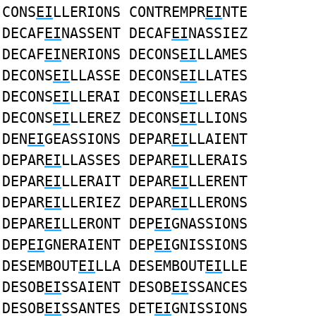
CONS
EI
LLERIONS CONTREMPR
EI
NTE
DECAF
EI
NASSENT DECAF
EI
NASSIEZ
DECAF
EI
NERIONS DECONS
EI
LLAMES
DECONS
EI
LLASSE DECONS
EI
LLATES
DECONS
EI
LLERAI DECONS
EI
LLERAS
DECONS
EI
LLEREZ DECONS
EI
LLIONS
DEN
EI
GEASSIONS DEPAR
EI
LLAIENT
DEPAR
EI
LLASSES DEPAR
EI
LLERAIS
DEPAR
EI
LLERAIT DEPAR
EI
LLERENT
DEPAR
EI
LLERIEZ DEPAR
EI
LLERONS
DEPAR
EI
LLERONT DEP
EI
GNASSIONS
DEP
EI
GNERAIENT DEP
EI
GNISSIONS
DESEMBOUT
EI
LLA DESEMBOUT
EI
LLE
DESOB
EI
SSAIENT DESOB
EI
SSANCES
DESOB
EI
SSANTES DET
EI
GNISSIONS