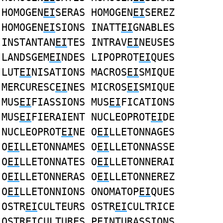
HOMOGEN
EI
SERAS HOMOGEN
EI
SEREZ
HOMOGEN
EI
SIONS INATT
EI
GNABLES
INSTANTAN
EI
TES INTRAV
EI
NEUSES
LANDSGEM
EI
NDES LIPOPROT
EI
QUES
LUT
EI
NISATIONS MACROS
EI
SMIQUE
MERCURESC
EI
NES MICROS
EI
SMIQUE
MUS
EI
FIASSIONS MUS
EI
FICATIONS
MUS
EI
FIERAIENT NUCLEOPROT
EI
DE
NUCLEOPROT
EI
NE O
EI
LLETONNAGES
O
EI
LLETONNAMES O
EI
LLETONNASSE
O
EI
LLETONNATES O
EI
LLETONNERAI
O
EI
LLETONNERAS O
EI
LLETONNEREZ
O
EI
LLETONNIONS ONOMATOP
EI
QUES
OSTR
EI
CULTEURS OSTR
EI
CULTRICE
OSTR
EI
CULTURES P
EI
NTURASSIONS