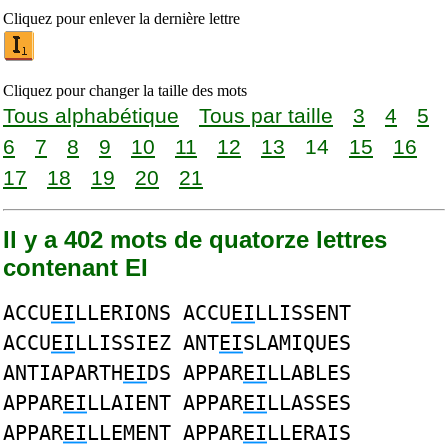
Cliquez pour enlever la dernière lettre
Cliquez pour changer la taille des mots
Tous alphabétique
Tous par taille
3
4
5
6
7
8
9
10
11
12
13
14
15
16
17
18
19
20
21
Il y a 402 mots de quatorze lettres
contenant EI
ACCU
EI
LLERIONS ACCU
EI
LLISSENT
ACCU
EI
LLISSIEZ ANT
EI
SLAMIQUES
ANTIAPARTH
EI
DS APPAR
EI
LLABLES
APPAR
EI
LLAIENT APPAR
EI
LLASSES
APPAR
EI
LLEMENT APPAR
EI
LLERAIS