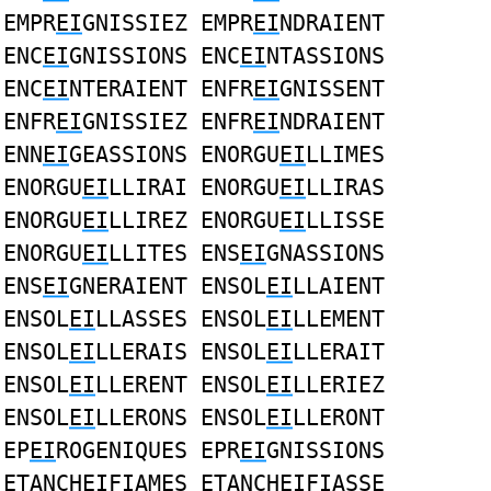
EMPR
EI
GNISSIEZ EMPR
EI
NDRAIENT
ENC
EI
GNISSIONS ENC
EI
NTASSIONS
ENC
EI
NTERAIENT ENFR
EI
GNISSENT
ENFR
EI
GNISSIEZ ENFR
EI
NDRAIENT
ENN
EI
GEASSIONS ENORGU
EI
LLIMES
ENORGU
EI
LLIRAI ENORGU
EI
LLIRAS
ENORGU
EI
LLIREZ ENORGU
EI
LLISSE
ENORGU
EI
LLITES ENS
EI
GNASSIONS
ENS
EI
GNERAIENT ENSOL
EI
LLAIENT
ENSOL
EI
LLASSES ENSOL
EI
LLEMENT
ENSOL
EI
LLERAIS ENSOL
EI
LLERAIT
ENSOL
EI
LLERENT ENSOL
EI
LLERIEZ
ENSOL
EI
LLERONS ENSOL
EI
LLERONT
EP
EI
ROGENIQUES EPR
EI
GNISSIONS
ETANCH
EI
FIAMES ETANCH
EI
FIASSE