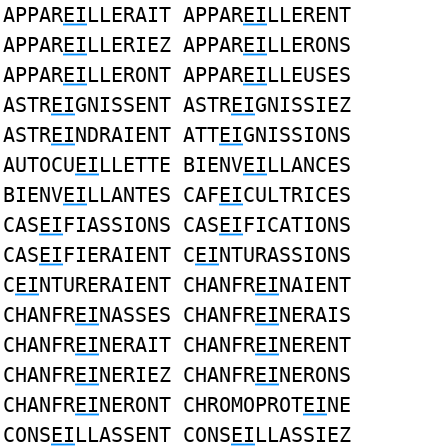
APPAR
EI
LLERAIT APPAR
EI
LLERENT
APPAR
EI
LLERIEZ APPAR
EI
LLERONS
APPAR
EI
LLERONT APPAR
EI
LLEUSES
ASTR
EI
GNISSENT ASTR
EI
GNISSIEZ
ASTR
EI
NDRAIENT ATT
EI
GNISSIONS
AUTOCU
EI
LLETTE BIENV
EI
LLANCES
BIENV
EI
LLANTES CAF
EI
CULTRICES
CAS
EI
FIASSIONS CAS
EI
FICATIONS
CAS
EI
FIERAIENT C
EI
NTURASSIONS
C
EI
NTURERAIENT CHANFR
EI
NAIENT
CHANFR
EI
NASSES CHANFR
EI
NERAIS
CHANFR
EI
NERAIT CHANFR
EI
NERENT
CHANFR
EI
NERIEZ CHANFR
EI
NERONS
CHANFR
EI
NERONT CHROMOPROT
EI
NE
CONS
EI
LLASSENT CONS
EI
LLASSIEZ