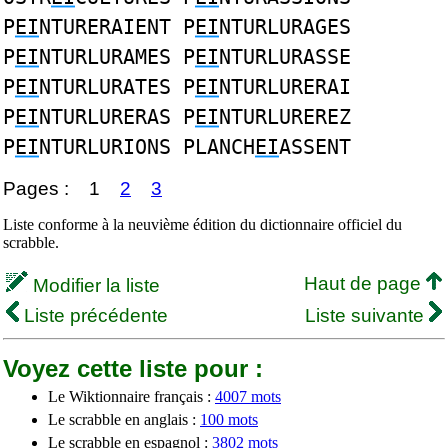
P
EI
NTURERAIENT P
EI
NTURLURAGES
P
EI
NTURLURAMES P
EI
NTURLURASSE
P
EI
NTURLURATES P
EI
NTURLURERAI
P
EI
NTURLURERAS P
EI
NTURLUREREZ
P
EI
NTURLURIONS PLANCH
EI
ASSENT
Pages :
1
2
3
Liste conforme à la neuvième édition du dictionnaire officiel du
scrabble.
Haut de page
Modifier la liste
Liste précédente
Liste suivante
Voyez cette liste pour :
Le Wiktionnaire français :
4007 mots
Le scrabble en anglais :
100 mots
Le scrabble en espagnol :
3802 mots