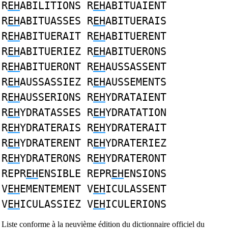
R
EH
ABILITIONS R
EH
ABITUAIENT
R
EH
ABITUASSES R
EH
ABITUERAIS
R
EH
ABITUERAIT R
EH
ABITUERENT
R
EH
ABITUERIEZ R
EH
ABITUERONS
R
EH
ABITUERONT R
EH
AUSSASSENT
R
EH
AUSSASSIEZ R
EH
AUSSEMENTS
R
EH
AUSSERIONS R
EH
YDRATAIENT
R
EH
YDRATASSES R
EH
YDRATATION
R
EH
YDRATERAIS R
EH
YDRATERAIT
R
EH
YDRATERENT R
EH
YDRATERIEZ
R
EH
YDRATERONS R
EH
YDRATERONT
REPR
EH
ENSIBLE REPR
EH
ENSIONS
V
EH
EMENTEMENT V
EH
ICULASSENT
V
EH
ICULASSIEZ V
EH
ICULERIONS
Liste conforme à la neuvième édition du dictionnaire officiel du