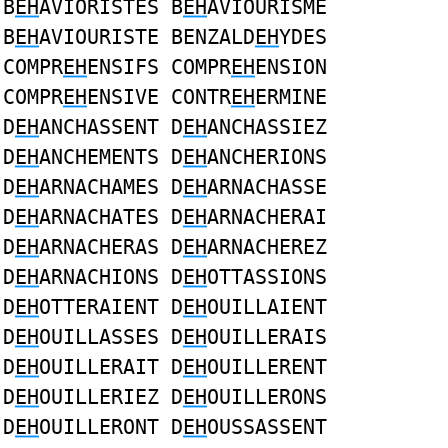
B
EH
AVIORISTES B
EH
AVIOURISME
B
EH
AVIOURISTE BENZALD
EH
YDES
COMPR
EH
ENSIFS COMPR
EH
ENSION
COMPR
EH
ENSIVE CONTR
EH
ERMINE
D
EH
ANCHASSENT D
EH
ANCHASSIEZ
D
EH
ANCHEMENTS D
EH
ANCHERIONS
D
EH
ARNACHAMES D
EH
ARNACHASSE
D
EH
ARNACHATES D
EH
ARNACHERAI
D
EH
ARNACHERAS D
EH
ARNACHEREZ
D
EH
ARNACHIONS D
EH
OTTASSIONS
D
EH
OTTERAIENT D
EH
OUILLAIENT
D
EH
OUILLASSES D
EH
OUILLERAIS
D
EH
OUILLERAIT D
EH
OUILLERENT
D
EH
OUILLERIEZ D
EH
OUILLERONS
D
EH
OUILLERONT D
EH
OUSSASSENT