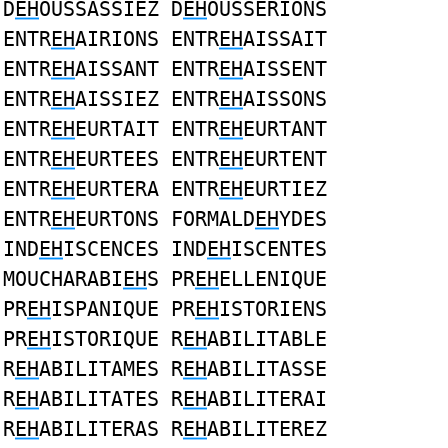
D
EH
OUSSASSIEZ D
EH
OUSSERIONS
ENTR
EH
AIRIONS ENTR
EH
AISSAIT
ENTR
EH
AISSANT ENTR
EH
AISSENT
ENTR
EH
AISSIEZ ENTR
EH
AISSONS
ENTR
EH
EURTAIT ENTR
EH
EURTANT
ENTR
EH
EURTEES ENTR
EH
EURTENT
ENTR
EH
EURTERA ENTR
EH
EURTIEZ
ENTR
EH
EURTONS FORMALD
EH
YDES
IND
EH
ISCENCES IND
EH
ISCENTES
MOUCHARABI
EH
S PR
EH
ELLENIQUE
PR
EH
ISPANIQUE PR
EH
ISTORIENS
PR
EH
ISTORIQUE R
EH
ABILITABLE
R
EH
ABILITAMES R
EH
ABILITASSE
R
EH
ABILITATES R
EH
ABILITERAI
R
EH
ABILITERAS R
EH
ABILITEREZ