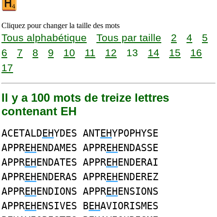
Cliquez pour changer la taille des mots
Tous alphabétique
Tous par taille
2
4
5
6
7
8
9
10
11
12
13
14
15
16
17
Il y a 100 mots de treize lettres
contenant EH
ACETALD
EH
YDES ANT
EH
YPOPHYSE
APPR
EH
ENDAMES APPR
EH
ENDASSE
APPR
EH
ENDATES APPR
EH
ENDERAI
APPR
EH
ENDERAS APPR
EH
ENDEREZ
APPR
EH
ENDIONS APPR
EH
ENSIONS
APPR
EH
ENSIVES B
EH
AVIORISMES