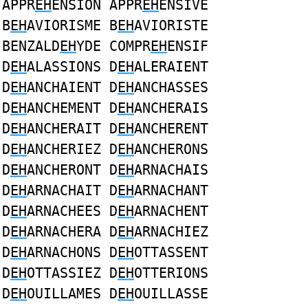
APPR
EH
ENSION APPR
EH
ENSIVE
B
EH
AVIORISME B
EH
AVIORISTE
BENZALD
EH
YDE COMPR
EH
ENSIF
D
EH
ALASSIONS D
EH
ALERAIENT
D
EH
ANCHAIENT D
EH
ANCHASSES
D
EH
ANCHEMENT D
EH
ANCHERAIS
D
EH
ANCHERAIT D
EH
ANCHERENT
D
EH
ANCHERIEZ D
EH
ANCHERONS
D
EH
ANCHERONT D
EH
ARNACHAIS
D
EH
ARNACHAIT D
EH
ARNACHANT
D
EH
ARNACHEES D
EH
ARNACHENT
D
EH
ARNACHERA D
EH
ARNACHIEZ
D
EH
ARNACHONS D
EH
OTTASSENT
D
EH
OTTASSIEZ D
EH
OTTERIONS
D
EH
OUILLAMES D
EH
OUILLASSE