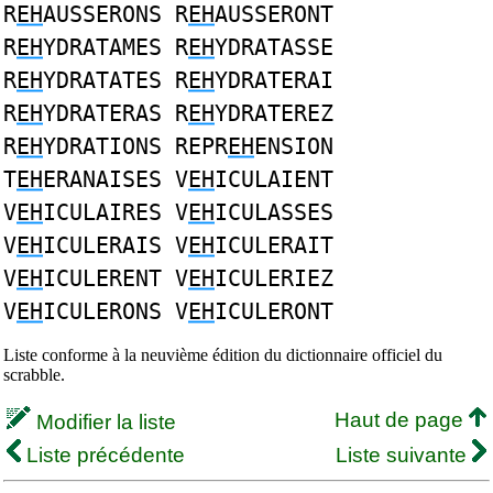
R
EH
AUSSERONS R
EH
AUSSERONT
R
EH
YDRATAMES R
EH
YDRATASSE
R
EH
YDRATATES R
EH
YDRATERAI
R
EH
YDRATERAS R
EH
YDRATEREZ
R
EH
YDRATIONS REPR
EH
ENSION
T
EH
ERANAISES V
EH
ICULAIENT
V
EH
ICULAIRES V
EH
ICULASSES
V
EH
ICULERAIS V
EH
ICULERAIT
V
EH
ICULERENT V
EH
ICULERIEZ
V
EH
ICULERONS V
EH
ICULERONT
Liste conforme à la neuvième édition du dictionnaire officiel du
scrabble.
Haut de page
Modifier la liste
Liste précédente
Liste suivante