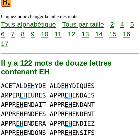
Cliquez pour changer la taille des mots
Tous alphabétique
Tous par taille
2
4
5
6
7
8
9
10
11
12
13
14
15
16
17
Il y a 122 mots de douze lettres
contenant EH
ACETALD
EH
YDE ALD
EH
YDIQUES
AMPER
EH
EURES APPR
EH
ENDAIS
APPR
EH
ENDAIT APPR
EH
ENDANT
APPR
EH
ENDEES APPR
EH
ENDENT
APPR
EH
ENDERA APPR
EH
ENDIEZ
APPR
EH
ENDONS APPR
EH
ENSIFS