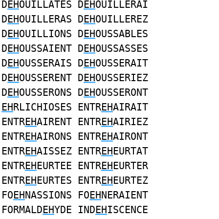
D
EH
OUILLATES D
EH
OUILLERAI
D
EH
OUILLERAS D
EH
OUILLEREZ
D
EH
OUILLIONS D
EH
OUSSABLES
D
EH
OUSSAIENT D
EH
OUSSASSES
D
EH
OUSSERAIS D
EH
OUSSERAIT
D
EH
OUSSERENT D
EH
OUSSERIEZ
D
EH
OUSSERONS D
EH
OUSSERONT
EH
RLICHIOSES ENTR
EH
AIRAIT
ENTR
EH
AIRENT ENTR
EH
AIRIEZ
ENTR
EH
AIRONS ENTR
EH
AIRONT
ENTR
EH
AISSEZ ENTR
EH
EURTAT
ENTR
EH
EURTEE ENTR
EH
EURTER
ENTR
EH
EURTES ENTR
EH
EURTEZ
FO
EH
NASSIONS FO
EH
NERAIENT
FORMALD
EH
YDE IND
EH
ISCENCE