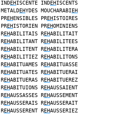
IND
EH
ISCENTE IND
EH
ISCENTS
METALD
EH
YDES MOUCHARABI
EH
PR
EH
ENSIBLES PR
EH
ISTOIRES
PR
EH
ISTORIEN PR
EH
OMINIENS
R
EH
ABILITAIS R
EH
ABILITAIT
R
EH
ABILITANT R
EH
ABILITEES
R
EH
ABILITENT R
EH
ABILITERA
R
EH
ABILITIEZ R
EH
ABILITONS
R
EH
ABITUAMES R
EH
ABITUASSE
R
EH
ABITUATES R
EH
ABITUERAI
R
EH
ABITUERAS R
EH
ABITUEREZ
R
EH
ABITUIONS R
EH
AUSSAIENT
R
EH
AUSSASSES R
EH
AUSSEMENT
R
EH
AUSSERAIS R
EH
AUSSERAIT
R
EH
AUSSERENT R
EH
AUSSERIEZ