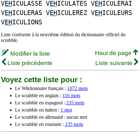
V
EH
ICULASSE V
EH
ICULATES V
EH
ICULERAI
V
EH
ICULERAS V
EH
ICULEREZ V
EH
ICULEURS
V
EH
ICULIONS
Liste conforme à la neuvième édition du dictionnaire officiel du
scrabble.
Haut de page
Modifier la liste
Liste précédente
Liste suivante
Voyez cette liste pour :
Le Wiktionnaire français :
1072 mots
Le scrabble en anglais :
116 mots
Le scrabble en espagnol :
235 mots
Le scrabble en italien :
1 mot
Le scrabble en allemand : aucun mot
Le scrabble en roumain :
235 mots