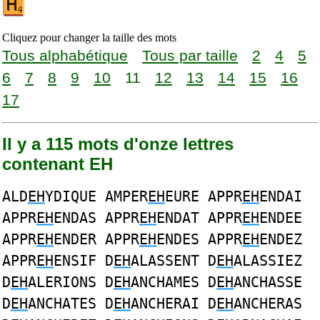
Cliquez pour changer la taille des mots
Tous alphabétique
Tous par taille
2
4
5
6
7
8
9
10
11
12
13
14
15
16
17
Il y a 115 mots d'onze lettres
contenant EH
ALD
EH
YDIQUE AMPER
EH
EURE APPR
EH
ENDAI
APPR
EH
ENDAS APPR
EH
ENDAT APPR
EH
ENDEE
APPR
EH
ENDER APPR
EH
ENDES APPR
EH
ENDEZ
APPR
EH
ENSIF D
EH
ALASSENT D
EH
ALASSIEZ
D
EH
ALERIONS D
EH
ANCHAMES D
EH
ANCHASSE
D
EH
ANCHATES D
EH
ANCHERAI D
EH
ANCHERAS