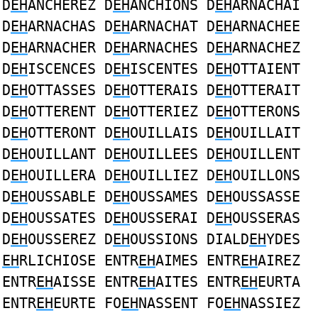
D
EH
ANCHEREZ D
EH
ANCHIONS D
EH
ARNACHAI
D
EH
ARNACHAS D
EH
ARNACHAT D
EH
ARNACHEE
D
EH
ARNACHER D
EH
ARNACHES D
EH
ARNACHEZ
D
EH
ISCENCES D
EH
ISCENTES D
EH
OTTAIENT
D
EH
OTTASSES D
EH
OTTERAIS D
EH
OTTERAIT
D
EH
OTTERENT D
EH
OTTERIEZ D
EH
OTTERONS
D
EH
OTTERONT D
EH
OUILLAIS D
EH
OUILLAIT
D
EH
OUILLANT D
EH
OUILLEES D
EH
OUILLENT
D
EH
OUILLERA D
EH
OUILLIEZ D
EH
OUILLONS
D
EH
OUSSABLE D
EH
OUSSAMES D
EH
OUSSASSE
D
EH
OUSSATES D
EH
OUSSERAI D
EH
OUSSERAS
D
EH
OUSSEREZ D
EH
OUSSIONS DIALD
EH
YDES
EH
RLICHIOSE ENTR
EH
AIMES ENTR
EH
AIREZ
ENTR
EH
AISSE ENTR
EH
AITES ENTR
EH
EURTA
ENTR
EH
EURTE FO
EH
NASSENT FO
EH
NASSIEZ