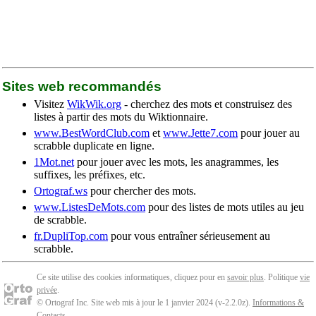
Sites web recommandés
Visitez
WikWik.org
- cherchez des mots et construisez des
listes à partir des mots du Wiktionnaire.
www.BestWordClub.com
et
www.Jette7.com
pour jouer au
scrabble duplicate en ligne.
1Mot.net
pour jouer avec les mots, les anagrammes, les
suffixes, les préfixes, etc.
Ortograf.ws
pour chercher des mots.
www.ListesDeMots.com
pour des listes de mots utiles au jeu
de scrabble.
fr.DupliTop.com
pour vous entraîner sérieusement au
scrabble.
Ce site utilise des cookies informatiques, cliquez pour en
savoir plus
. Politique
vie
privée
.
© Ortograf Inc. Site web mis à jour le 1 janvier 2024 (v-2.2.0
z
).
Informations &
Contacts
.