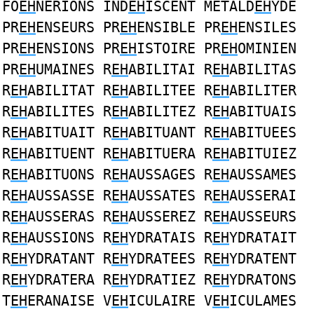
FO
EH
NERIONS IND
EH
ISCENT METALD
EH
YDE
PR
EH
ENSEURS PR
EH
ENSIBLE PR
EH
ENSILES
PR
EH
ENSIONS PR
EH
ISTOIRE PR
EH
OMINIEN
PR
EH
UMAINES R
EH
ABILITAI R
EH
ABILITAS
R
EH
ABILITAT R
EH
ABILITEE R
EH
ABILITER
R
EH
ABILITES R
EH
ABILITEZ R
EH
ABITUAIS
R
EH
ABITUAIT R
EH
ABITUANT R
EH
ABITUEES
R
EH
ABITUENT R
EH
ABITUERA R
EH
ABITUIEZ
R
EH
ABITUONS R
EH
AUSSAGES R
EH
AUSSAMES
R
EH
AUSSASSE R
EH
AUSSATES R
EH
AUSSERAI
R
EH
AUSSERAS R
EH
AUSSEREZ R
EH
AUSSEURS
R
EH
AUSSIONS R
EH
YDRATAIS R
EH
YDRATAIT
R
EH
YDRATANT R
EH
YDRATEES R
EH
YDRATENT
R
EH
YDRATERA R
EH
YDRATIEZ R
EH
YDRATONS
T
EH
ERANAISE V
EH
ICULAIRE V
EH
ICULAMES