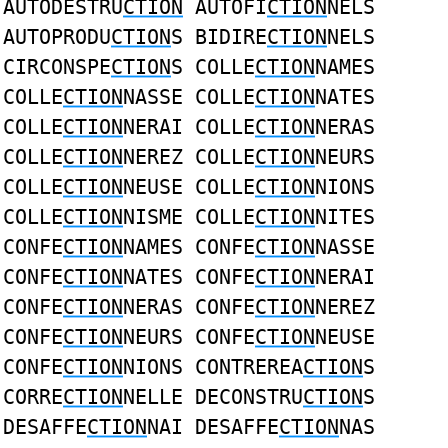
AUTODESTRU
CTION
AUTOFI
CTION
NELS
AUTOPRODU
CTION
S BIDIRE
CTION
NELS
CIRCONSPE
CTION
S COLLE
CTION
NAMES
COLLE
CTION
NASSE COLLE
CTION
NATES
COLLE
CTION
NERAI COLLE
CTION
NERAS
COLLE
CTION
NEREZ COLLE
CTION
NEURS
COLLE
CTION
NEUSE COLLE
CTION
NIONS
COLLE
CTION
NISME COLLE
CTION
NITES
CONFE
CTION
NAMES CONFE
CTION
NASSE
CONFE
CTION
NATES CONFE
CTION
NERAI
CONFE
CTION
NERAS CONFE
CTION
NEREZ
CONFE
CTION
NEURS CONFE
CTION
NEUSE
CONFE
CTION
NIONS CONTREREA
CTION
S
CORRE
CTION
NELLE DECONSTRU
CTION
S
DESAFFE
CTION
NAI DESAFFE
CTION
NAS