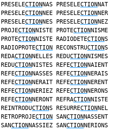
PRESELE
CTION
NAS PRESELE
CTION
NAT
PRESELE
CTION
NEE PRESELE
CTION
NER
PRESELE
CTION
NES PRESELE
CTION
NEZ
PROJE
CTION
NISTE PROTE
CTION
NISME
PROTE
CTION
NISTE RADIODETE
CTION
S
RADIOPROTE
CTION
RECONSTRU
CTION
S
REDA
CTION
NELLES REDU
CTION
NISMES
REDU
CTION
NISTES REFE
CTION
NAIENT
REFE
CTION
NASSES REFE
CTION
NERAIS
REFE
CTION
NERAIT REFE
CTION
NERENT
REFE
CTION
NERIEZ REFE
CTION
NERONS
REFE
CTION
NERONT REFRA
CTION
NISTE
REINTRODU
CTION
S RESURRE
CTION
NEL
RETROPROJE
CTION
SAN
CTION
NASSENT
SAN
CTION
NASSIEZ SAN
CTION
NERIONS