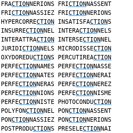
FRA
CTION
NERIONS FRI
CTION
NASSENT
FRI
CTION
NASSIEZ FRI
CTION
NERIONS
HYPERCORRE
CTION
INSATISFA
CTION
S
INSURRE
CTION
NEL INTERA
CTION
NELS
INTERATTRA
CTION
INTERSE
CTION
NEL
JURIDI
CTION
NELS MICRODISSE
CTION
OXYDOREDU
CTION
S PERCUTIREA
CTION
PERFE
CTION
NAMES PERFE
CTION
NASSE
PERFE
CTION
NATES PERFE
CTION
NERAI
PERFE
CTION
NERAS PERFE
CTION
NEREZ
PERFE
CTION
NIONS PERFE
CTION
NISME
PERFE
CTION
NISTE PHOTOCONDU
CTION
POLYFON
CTION
NEL PON
CTION
NASSENT
PON
CTION
NASSIEZ PON
CTION
NERIONS
POSTPRODU
CTION
S PRESELE
CTION
NAI