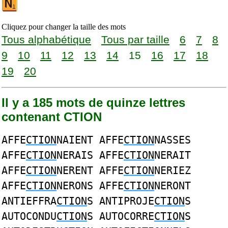
Cliquez pour changer la taille des mots
Tous alphabétique
Tous par taille
6
7
8
9
10
11
12
13
14
15
16
17
18
19
20
Il y a 185 mots de quinze lettres
contenant CTION
AFFE
CTION
NAIENT AFFE
CTION
NASSES
AFFE
CTION
NERAIS AFFE
CTION
NERAIT
AFFE
CTION
NERENT AFFE
CTION
NERIEZ
AFFE
CTION
NERONS AFFE
CTION
NERONT
ANTIEFFRA
CTION
S ANTIPROJE
CTION
S
AUTOCONDU
CTION
S AUTOCORRE
CTION
S