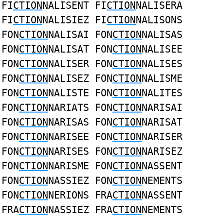
FI
CTION
NALISENT FI
CTION
NALISERA
FI
CTION
NALISIEZ FI
CTION
NALISONS
FON
CTION
NALISAI FON
CTION
NALISAS
FON
CTION
NALISAT FON
CTION
NALISEE
FON
CTION
NALISER FON
CTION
NALISES
FON
CTION
NALISEZ FON
CTION
NALISME
FON
CTION
NALISTE FON
CTION
NALITES
FON
CTION
NARIATS FON
CTION
NARISAI
FON
CTION
NARISAS FON
CTION
NARISAT
FON
CTION
NARISEE FON
CTION
NARISER
FON
CTION
NARISES FON
CTION
NARISEZ
FON
CTION
NARISME FON
CTION
NASSENT
FON
CTION
NASSIEZ FON
CTION
NEMENTS
FON
CTION
NERIONS FRA
CTION
NASSENT
FRA
CTION
NASSIEZ FRA
CTION
NEMENTS