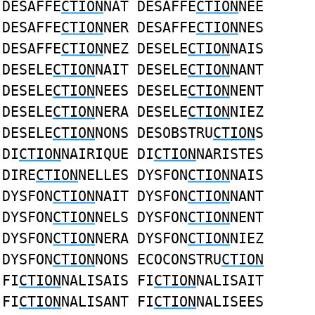
DESAFFE
CTION
NAT DESAFFE
CTION
NEE
DESAFFE
CTION
NER DESAFFE
CTION
NES
DESAFFE
CTION
NEZ DESELE
CTION
NAIS
DESELE
CTION
NAIT DESELE
CTION
NANT
DESELE
CTION
NEES DESELE
CTION
NENT
DESELE
CTION
NERA DESELE
CTION
NIEZ
DESELE
CTION
NONS DESOBSTRU
CTION
S
DI
CTION
NAIRIQUE DI
CTION
NARISTES
DIRE
CTION
NELLES DYSFON
CTION
NAIS
DYSFON
CTION
NAIT DYSFON
CTION
NANT
DYSFON
CTION
NELS DYSFON
CTION
NENT
DYSFON
CTION
NERA DYSFON
CTION
NIEZ
DYSFON
CTION
NONS ECOCONSTRU
CTION
FI
CTION
NALISAIS FI
CTION
NALISAIT
FI
CTION
NALISANT FI
CTION
NALISEES