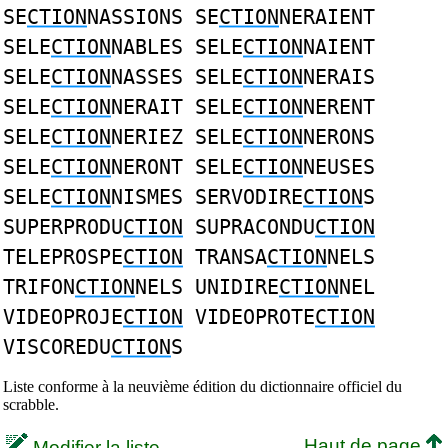
SE
CTION
NASSIONS SE
CTION
NERAIENT
SELE
CTION
NABLES SELE
CTION
NAIENT
SELE
CTION
NASSES SELE
CTION
NERAIS
SELE
CTION
NERAIT SELE
CTION
NERENT
SELE
CTION
NERIEZ SELE
CTION
NERONS
SELE
CTION
NERONT SELE
CTION
NEUSES
SELE
CTION
NISMES SERVODIRE
CTION
S
SUPERPRODU
CTION
SUPRACONDU
CTION
TELEPROSPE
CTION
TRANSA
CTION
NELS
TRIFON
CTION
NELS UNIDIRE
CTION
NEL
VIDEOPROJE
CTION
VIDEOPROTE
CTION
VISCOREDU
CTION
S
Liste conforme à la neuvième édition du dictionnaire officiel du
scrabble.
Haut de page
Modifier la liste