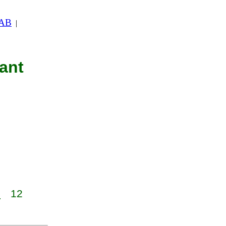
 AB
|
nant
1
12