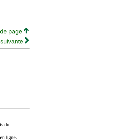
 de page
 suivante
ts du
en ligne.