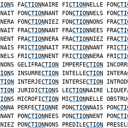
TION
S FA
CTION
NAIRE FI
CTION
NELLE FON
CTI
N
NAIT FON
CTION
NANT FON
CTION
NELS FON
CTI
N
NERA FON
CTION
NIEZ FON
CTION
NONS FRA
CTI
N
NAIT FRA
CTION
NANT FRA
CTION
NEES FRA
CTI
N
NENT FRA
CTION
NERA FRA
CTION
NIEZ FRA
CTI
N
NAIS FRI
CTION
NAIT FRI
CTION
NANT FRI
CTI
N
NELS FRI
CTION
NENT FRI
CTION
NERA FRI
CTI
N
NONS GELIFRA
CTION
IMPERFE
CTION
INCORR
TION
S INSURRE
CTION
INTELLE
CTION
INTERA
CTION
INTERJE
CTION
INTERSE
CTION
INTROD
CTION
JURIDI
CTION
S LE
CTION
NAIRE LIQUEF
TION
S MICROFI
CTION
MI
CTION
NELLE OBSTRU
ION
NA PERFE
CTION
NE PON
CTION
NAIS PON
CTI
N
NANT PON
CTION
NEES PON
CTION
NENT PON
CTI
N
NIEZ PON
CTION
NONS PREDILE
CTION
PRESEL