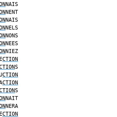
ON
NAIS
ON
NENT
ON
NAIS
ON
NELS
ON
NONS
ON
NEES
ON
NIEZ
E
CTION
CTION
S
U
CTION
A
CTION
CTION
S
ON
NAIT
ON
NERA
E
CTION