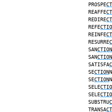
PROSPE
C
REAFFE
C
REDIRE
C
REFE
CTI
REINFE
C
RESURRE
SAN
CTIO
SAN
CTIO
SATISFA
SE
CTION
SE
CTION
SELE
CTI
SELE
CTI
SUBSTRU
TRANSA
C