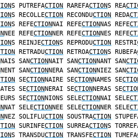
TION
S PUTREFA
CTION
RAREFA
CTION
S REA
CTI
TION
S RECOLLE
CTION
RECONDU
CTION
REDA
CT
TION
S REFE
CTION
NAI REFE
CTION
NAS REFE
CT
ON
NEE REFE
CTION
NER REFE
CTION
NES REFE
CT
TION
S REINJE
CTION
S REPRODU
CTION
RESTRI
CTION
RETRADU
CTION
RETROA
CTION
S RUBEFA
N
NAIS SAN
CTION
NAIT SAN
CTION
NANT SAN
CTI
N
NENT SAN
CTION
NERA SAN
CTION
NIEZ SAN
CTI
CTION
SE
CTION
NAIRE SE
CTION
NAMES SE
CTIO
NATES SE
CTION
NERAI SE
CTION
NERAS SE
CTIO
NEURS SE
CTION
NIONS SELE
CTION
NAI SELE
CT
ON
NAT SELE
CTION
NEE SELE
CTION
NER SELE
CT
ON
NEZ SOLIFLU
CTION
SOUSTRA
CTION
STUPEF
CTION
SURINFE
CTION
SURREA
CTION
S TORREF
TION
S TRANSDU
CTION
TRANSFE
CTION
TUMEFA