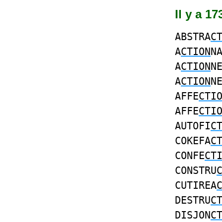
Il y a 1
ABSTRA
C
A
CTION
N
A
CTION
N
A
CTION
N
AFFE
CTI
AFFE
CTI
AUTOFI
C
COKEFA
C
CONFE
CT
CONSTRU
CUTIREA
DESTRU
C
DISJON
C