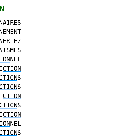
ON
NAIRES
NEMENT
NERIEZ
NISMES
ION
NEE
I
CTION
CTION
S
CTION
S
I
CTION
CTION
S
E
CTION
ION
NEL
CTION
S