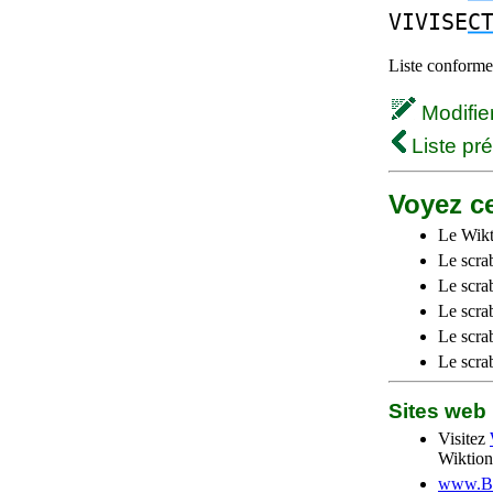
VIVISE
C
Liste conforme 
Modifier 
Liste pr
Voyez ce
Le Wikt
Le scra
Le scra
Le scrab
Le scra
Le scra
Sites we
Visitez
Wiktion
www.Be