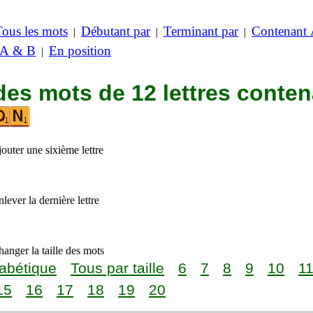
Tous les mots
Débutant par
Terminant par
Contenant
|
|
|
 A & B
En position
|
des mots de 12 lettres conte
outer une sixième lettre
lever la dernière lettre
anger la taille des mots
abétique
Tous par taille
6
7
8
9
10
1
15
16
17
18
19
20