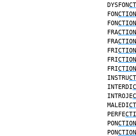
DYSFON
C
FON
CTIO
FON
CTIO
FRA
CTIO
FRA
CTIO
FRI
CTIO
FRI
CTIO
FRI
CTIO
INSTRU
C
INTERDI
INTROJE
MALEDI
C
PERFE
CT
PON
CTIO
PON
CTIO