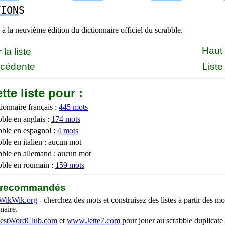
TION
S
à la neuvième édition du dictionnaire officiel du scrabble.
Haut
la liste
écédente
Liste
tte liste pour :
ionnaire français :
445 mots
bble en anglais :
174 mots
bble en espagnol :
4 mots
ble en italien : aucun mot
bble en allemand : aucun mot
bble en roumain :
159 mots
b recommandés
WikWik.org
- cherchez des mots et construisez des listes à partir des mo
naire.
stWordClub.com
et
www.Jette7.com
pour jouer au scrabble duplicate 