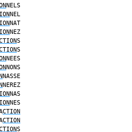
ON
NELS
ION
NEL
ION
NAT
ION
NEZ
CTION
S
CTION
S
ON
NEES
ON
NONS
N
NASSE
N
NEREZ
ION
NAS
ION
NES
A
CTION
A
CTION
CTION
S