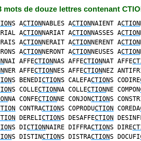
73 mots de douze lettres contenant CTI
TION
S A
CTION
NABLES A
CTION
NAIENT A
CTION
ARIAL A
CTION
NARIAT A
CTION
NASSES A
CTION
ERAIS A
CTION
NERAIT A
CTION
NERENT A
CTION
ERONS A
CTION
NERONT A
CTION
NEUSES A
CTION
ON
NAI AFFE
CTION
NAS AFFE
CTION
NAT AFFE
CT
ON
NER AFFE
CTION
NES AFFE
CTION
NEZ ANTIFR
TION
S BENEDI
CTION
S CALEFA
CTION
S CODIRE
TION
S COLLE
CTION
NA COLLE
CTION
NE COMPON
ION
NA CONFE
CTION
NE CONJON
CTION
S CONSTR
CTION
CONTRA
CTION
S COPRODU
CTION
COREDA
CTION
DERELI
CTION
S DESAFFE
CTION
DESINF
TION
S DI
CTION
NAIRE DIFFRA
CTION
S DIRE
CT
TION
S DISTIN
CTION
S DISTRA
CTION
S DOCUFI