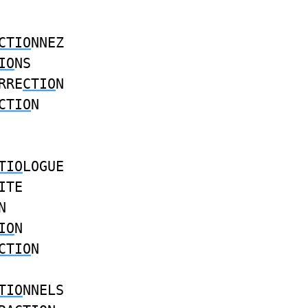
CTIO
NNEZ
IO
NS
RRE
CTIO
N
CTIO
N
TIO
LOGUE
ITE
N
IO
N
CTIO
N
TIO
NNELS