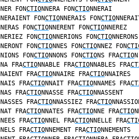
NNER FON
CTIO
NNERA FON
CTIO
NNERAI
NNERAIENT FON
CTIO
NNERAIS FON
CTIO
NNERAI
NNERAS FON
CTIO
NNERENT FON
CTIO
NNEREZ
NNERIEZ FON
CTIO
NNERIONS FON
CTIO
NNERONS
NNERONT FON
CTIO
NNES FON
CTIO
NNEZ FON
CTI
NNIONS FON
CTIO
NNONS FON
CTIO
NS FRA
CTIO
N
NNA FRA
CTIO
NNABLE FRA
CTIO
NNABLES FRA
CT
NNAIENT FRA
CTIO
NNAIRE FRA
CTIO
NNAIRES
NNAIS FRA
CTIO
NNAIT FRA
CTIO
NNAMES FRA
CT
NNAS FRA
CTIO
NNASSE FRA
CTIO
NNASSENT
NNASSES FRA
CTIO
NNASSIEZ FRA
CTIO
NNASSIO
NNAT FRA
CTIO
NNATES FRA
CTIO
NNE FRA
CTIO
N
NNEES FRA
CTIO
NNEL FRA
CTIO
NNELLE FRA
CTI
NNELS FRA
CTIO
NNEMENT FRA
CTIO
NNEMENTS