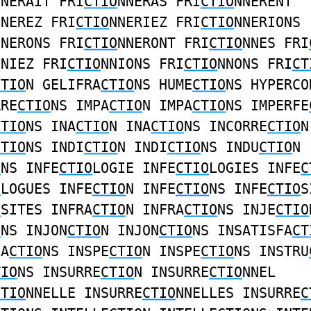
NNERAIT FRI
CTIO
NNERAS FRI
CTIO
NNERENT
NNEREZ FRI
CTIO
NNERIEZ FRI
CTIO
NNERIONS
NNERONS FRI
CTIO
NNERONT FRI
CTIO
NNES FRI
NNIEZ FRI
CTIO
NNIONS FRI
CTIO
NNONS FRI
CT
CTIO
N GELIFRA
CTIO
NS HUME
CTIO
NS HYPERCO
RRE
CTIO
NS IMPA
CTIO
N IMPA
CTIO
NS IMPERFE
CTIO
NS INA
CTIO
N INA
CTIO
NS INCORRE
CTIO
N
CTIO
NS INDI
CTIO
N INDI
CTIO
NS INDU
CTIO
N
O
NS INFE
CTIO
LOGIE INFE
CTIO
LOGIES INFE
C
O
LOGUES INFE
CTIO
N INFE
CTIO
NS INFE
CTIO
S
O
SITES INFRA
CTIO
N INFRA
CTIO
NS INJE
CTIO
O
NS INJON
CTIO
N INJON
CTIO
NS INSATISFA
CT
FA
CTIO
NS INSPE
CTIO
N INSPE
CTIO
NS INSTRU
TIO
NS INSURRE
CTIO
N INSURRE
CTIO
NNEL
CTIO
NNELLE INSURRE
CTIO
NNELLES INSURRE
C