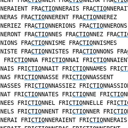
NNENT FRA
CTIO
NNER FRA
CTIO
NNERA FRA
CTIO
NNERAIENT FRA
CTIO
NNERAIS FRA
CTIO
NNERAI
NNERAS FRA
CTIO
NNERENT FRA
CTIO
NNEREZ
NNERIEZ FRA
CTIO
NNERIONS FRA
CTIO
NNERONS
NNERONT FRA
CTIO
NNES FRA
CTIO
NNEZ FRA
CTI
NNIONS FRA
CTIO
NNISME FRA
CTIO
NNISMES
NNISTE FRA
CTIO
NNISTES FRA
CTIO
NNONS FRA
N FRI
CTIO
NNA FRI
CTIO
NNAI FRI
CTIO
NNAIEN
NNAIS FRI
CTIO
NNAIT FRI
CTIO
NNAMES FRI
CT
NNAS FRI
CTIO
NNASSE FRI
CTIO
NNASSENT
NNASSES FRI
CTIO
NNASSIEZ FRI
CTIO
NNASSIO
NNAT FRI
CTIO
NNATES FRI
CTIO
NNE FRI
CTIO
N
NNEES FRI
CTIO
NNEL FRI
CTIO
NNELLE FRI
CTI
NNELS FRI
CTIO
NNENT FRI
CTIO
NNER FRI
CTIO
NNERAI FRI
CTIO
NNERAIENT FRI
CTIO
NNERAIS