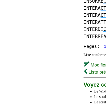
INSURRE
INTERA
C
INTERA
C
INTERAT
INTERDI
INTERRE
Pages :
Liste conforme 
Modifier 
Liste pr
Voyez ce
Le Wikt
Le scra
Le scra