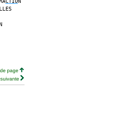
RA
CTIO
N
LLES
N
 de page
 suivante