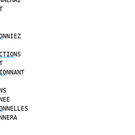
NNERAI
T
O
NNIEZ
CTIO
NS
T
IO
NNANT
NS
NEE
O
NNELLES
NNERA