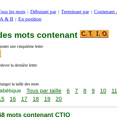
Tous les mots
Débutant par
Terminant par
Contenant
|
|
|
 A & B
En position
|
 des mots contenant
jouter une cinquième lettre
lever la dernière lettre
anger la taille des mots
abétique
Tous par taille
6
7
8
9
10
1
15
16
17
18
19
20
368 mots contenant CTIO