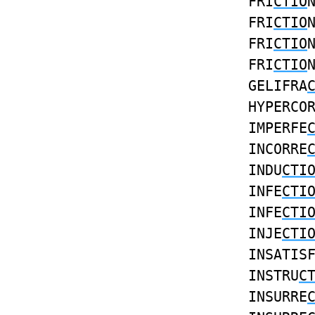
FRI
CTIO
FRI
CTIO
FRI
CTIO
FRI
CTIO
GELIFRA
HYPERCO
IMPERFE
INCORRE
INDU
CTI
INFE
CTI
INFE
CTI
INJE
CTI
INSATIS
INSTRU
C
INSURRE