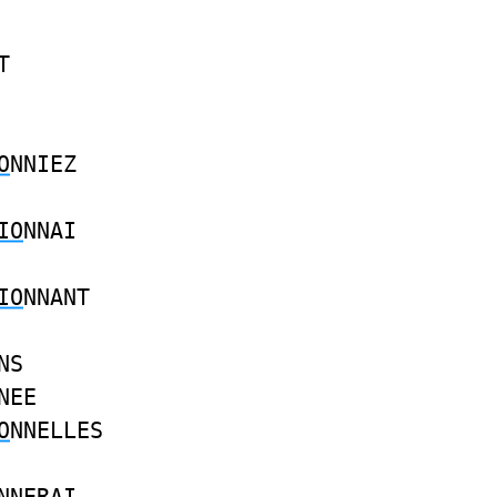
T
O
NNIEZ
IO
NNAI
IO
NNANT
NS
NEE
O
NNELLES