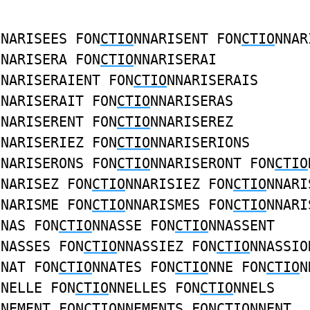
NNARISEES FON
CTIO
NNARISENT FON
CTIO
NNAR
NNARISERA FON
CTIO
NNARISERAI
NNARISERAIENT FON
CTIO
NNARISERAIS
NNARISERAIT FON
CTIO
NNARISERAS
NNARISERENT FON
CTIO
NNARISEREZ
NNARISERIEZ FON
CTIO
NNARISERIONS
NNARISERONS FON
CTIO
NNARISERONT FON
CTIO
NNARISEZ FON
CTIO
NNARISIEZ FON
CTIO
NNARI
NNARISME FON
CTIO
NNARISMES FON
CTIO
NNARI
NNAS FON
CTIO
NNASSE FON
CTIO
NNASSENT
NNASSES FON
CTIO
NNASSIEZ FON
CTIO
NNASSIO
NNAT FON
CTIO
NNATES FON
CTIO
NNE FON
CTIO
N
NNELLE FON
CTIO
NNELLES FON
CTIO
NNELS
NNEMENT FON
CTIO
NNEMENTS FON
CTIO
NNENT