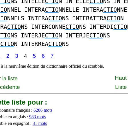
CTIO
NS INTELLE
CTIO
N INTELLE
CTIO
NS INTE
TIO
NNEL INTERA
CTIO
NNELLE INTERA
CTIO
NNE
TIO
NNELS INTERA
CTIO
NS INTERATTRA
CTIO
N
TRA
CTIO
NS INTERCONNE
CTIO
NS INTERDI
CTIO
CTIO
NS INTERJE
CTIO
N INTERJE
CTIO
NS
A
CTIO
N INTERREA
CTIO
NS
1
2
3
4
5
6
7
à la neuvième édition du dictionnaire officiel du scrabble.
Haut
la liste
écédente
Liste
tte liste pour :
ionnaire français :
6206 mots
bble en anglais :
983 mots
bble en espagnol :
31 mots