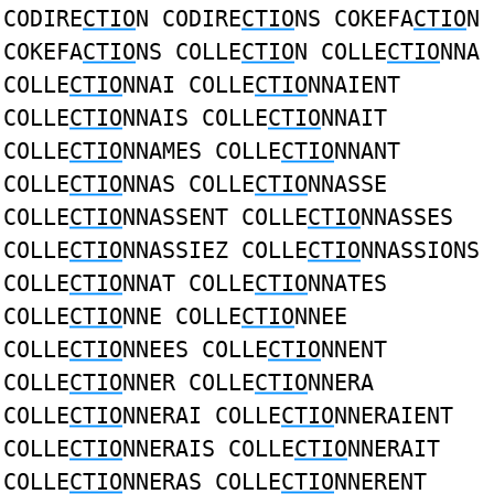
CODIRE
CTIO
N CODIRE
CTIO
NS COKEFA
CTIO
N
COKEFA
CTIO
NS COLLE
CTIO
N COLLE
CTIO
NNA
COLLE
CTIO
NNAI COLLE
CTIO
NNAIENT
COLLE
CTIO
NNAIS COLLE
CTIO
NNAIT
COLLE
CTIO
NNAMES COLLE
CTIO
NNANT
COLLE
CTIO
NNAS COLLE
CTIO
NNASSE
COLLE
CTIO
NNASSENT COLLE
CTIO
NNASSES
COLLE
CTIO
NNASSIEZ COLLE
CTIO
NNASSIONS
COLLE
CTIO
NNAT COLLE
CTIO
NNATES
COLLE
CTIO
NNE COLLE
CTIO
NNEE
COLLE
CTIO
NNEES COLLE
CTIO
NNENT
COLLE
CTIO
NNER COLLE
CTIO
NNERA
COLLE
CTIO
NNERAI COLLE
CTIO
NNERAIENT
COLLE
CTIO
NNERAIS COLLE
CTIO
NNERAIT
COLLE
CTIO
NNERAS COLLE
CTIO
NNERENT