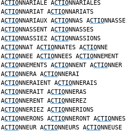
A
CTIO
NNARIALE A
CTIO
NNARIALES
A
CTIO
NNARIAT A
CTIO
NNARIATS
A
CTIO
NNARIAUX A
CTIO
NNAS A
CTIO
NNASSE
A
CTIO
NNASSENT A
CTIO
NNASSES
A
CTIO
NNASSIEZ A
CTIO
NNASSIONS
A
CTIO
NNAT A
CTIO
NNATES A
CTIO
NNE
A
CTIO
NNEE A
CTIO
NNEES A
CTIO
NNEMENT
A
CTIO
NNEMENTS A
CTIO
NNENT A
CTIO
NNER
A
CTIO
NNERA A
CTIO
NNERAI
A
CTIO
NNERAIENT A
CTIO
NNERAIS
A
CTIO
NNERAIT A
CTIO
NNERAS
A
CTIO
NNERENT A
CTIO
NNEREZ
A
CTIO
NNERIEZ A
CTIO
NNERIONS
A
CTIO
NNERONS A
CTIO
NNERONT A
CTIO
NNES
A
CTIO
NNEUR A
CTIO
NNEURS A
CTIO
NNEUSE