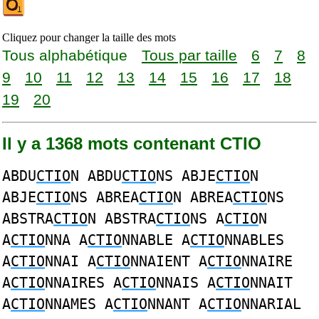
Cliquez pour changer la taille des mots
Tous alphabétique
Tous par taille
6
7
8
9
10
11
12
13
14
15
16
17
18
19
20
Il y a 1368 mots contenant CTIO
ABDU
CTIO
N ABDU
CTIO
NS ABJE
CTIO
N
ABJE
CTIO
NS ABREA
CTIO
N ABREA
CTIO
NS
ABSTRA
CTIO
N ABSTRA
CTIO
NS A
CTIO
N
A
CTIO
NNA A
CTIO
NNABLE A
CTIO
NNABLES
A
CTIO
NNAI A
CTIO
NNAIENT A
CTIO
NNAIRE
A
CTIO
NNAIRES A
CTIO
NNAIS A
CTIO
NNAIT
A
CTIO
NNAMES A
CTIO
NNANT A
CTIO
NNARIAL