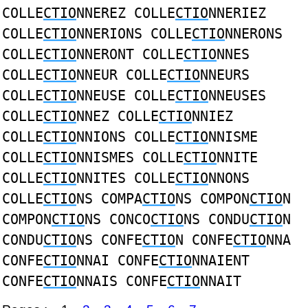
COLLE
CTIO
NNEREZ COLLE
CTIO
NNERIEZ
COLLE
CTIO
NNERIONS COLLE
CTIO
NNERONS
COLLE
CTIO
NNERONT COLLE
CTIO
NNES
COLLE
CTIO
NNEUR COLLE
CTIO
NNEURS
COLLE
CTIO
NNEUSE COLLE
CTIO
NNEUSES
COLLE
CTIO
NNEZ COLLE
CTIO
NNIEZ
COLLE
CTIO
NNIONS COLLE
CTIO
NNISME
COLLE
CTIO
NNISMES COLLE
CTIO
NNITE
COLLE
CTIO
NNITES COLLE
CTIO
NNONS
COLLE
CTIO
NS COMPA
CTIO
NS COMPON
CTIO
N
COMPON
CTIO
NS CONCO
CTIO
NS CONDU
CTIO
N
CONDU
CTIO
NS CONFE
CTIO
N CONFE
CTIO
NNA
CONFE
CTIO
NNAI CONFE
CTIO
NNAIENT
CONFE
CTIO
NNAIS CONFE
CTIO
NNAIT