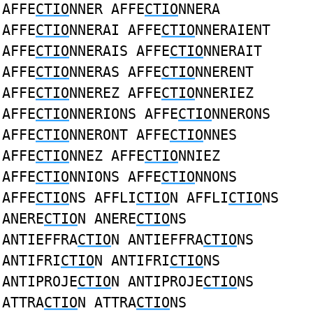
AFFE
CTIO
NNER AFFE
CTIO
NNERA
AFFE
CTIO
NNERAI AFFE
CTIO
NNERAIENT
AFFE
CTIO
NNERAIS AFFE
CTIO
NNERAIT
AFFE
CTIO
NNERAS AFFE
CTIO
NNERENT
AFFE
CTIO
NNEREZ AFFE
CTIO
NNERIEZ
AFFE
CTIO
NNERIONS AFFE
CTIO
NNERONS
AFFE
CTIO
NNERONT AFFE
CTIO
NNES
AFFE
CTIO
NNEZ AFFE
CTIO
NNIEZ
AFFE
CTIO
NNIONS AFFE
CTIO
NNONS
AFFE
CTIO
NS AFFLI
CTIO
N AFFLI
CTIO
NS
ANERE
CTIO
N ANERE
CTIO
NS
ANTIEFFRA
CTIO
N ANTIEFFRA
CTIO
NS
ANTIFRI
CTIO
N ANTIFRI
CTIO
NS
ANTIPROJE
CTIO
N ANTIPROJE
CTIO
NS
ATTRA
CTIO
N ATTRA
CTIO
NS