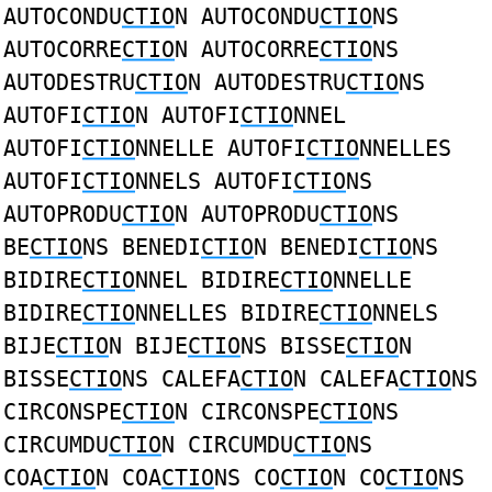
AUTOCONDU
CTIO
N AUTOCONDU
CTIO
NS
AUTOCORRE
CTIO
N AUTOCORRE
CTIO
NS
AUTODESTRU
CTIO
N AUTODESTRU
CTIO
NS
AUTOFI
CTIO
N AUTOFI
CTIO
NNEL
AUTOFI
CTIO
NNELLE AUTOFI
CTIO
NNELLES
AUTOFI
CTIO
NNELS AUTOFI
CTIO
NS
AUTOPRODU
CTIO
N AUTOPRODU
CTIO
NS
BE
CTIO
NS BENEDI
CTIO
N BENEDI
CTIO
NS
BIDIRE
CTIO
NNEL BIDIRE
CTIO
NNELLE
BIDIRE
CTIO
NNELLES BIDIRE
CTIO
NNELS
BIJE
CTIO
N BIJE
CTIO
NS BISSE
CTIO
N
BISSE
CTIO
NS CALEFA
CTIO
N CALEFA
CTIO
NS
CIRCONSPE
CTIO
N CIRCONSPE
CTIO
NS
CIRCUMDU
CTIO
N CIRCUMDU
CTIO
NS
COA
CTIO
N COA
CTIO
NS CO
CTIO
N CO
CTIO
NS