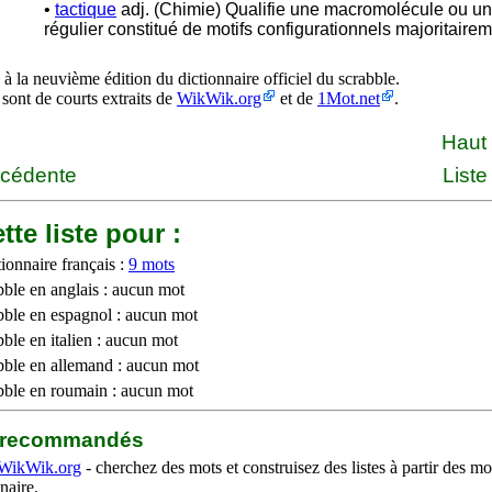
•
tactique
adj. (Chimie) Qualifie une macromolécule ou u
régulier constitué de motifs configurationnels majoritair
à la neuvième édition du dictionnaire officiel du scrabble.
 sont de courts extraits de
WikWik.org
et de
1Mot.net
.
Haut
écédente
Liste
tte liste pour :
ionnaire français :
9 mots
bble en anglais : aucun mot
bble en espagnol : aucun mot
ble en italien : aucun mot
bble en allemand : aucun mot
bble en roumain : aucun mot
b recommandés
WikWik.org
- cherchez des mots et construisez des listes à partir des mo
naire.