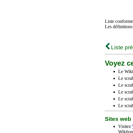
Liste conforme 
Les définitions
Liste pr
Voyez ce
Le Wikt
Le scra
Le scra
Le scrab
Le scra
Le scra
Sites we
Visitez
Wiktion