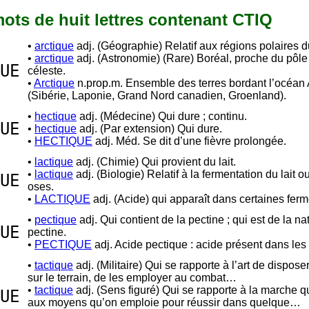
 mots de huit lettres contenant CTIQ
•
arctique
adj. (Géographie) Relatif aux régions polaires d
•
arctique
adj. (Astronomie) (Rare) Boréal, proche du pôle
UE
céleste.
•
Arctique
n.prop.m. Ensemble des terres bordant l’océan 
(Sibérie, Laponie, Grand Nord canadien, Groenland).
•
hectique
adj. (Médecine) Qui dure ; continu.
UE
•
hectique
adj. (Par extension) Qui dure.
•
HECTIQUE
adj. Méd. Se dit d’une fièvre prolongée.
•
lactique
adj. (Chimie) Qui provient du lait.
•
lactique
adj. (Biologie) Relatif à la fermentation du lait o
UE
oses.
•
LACTIQUE
adj. (Acide) qui apparaît dans certaines ferm
•
pectique
adj. Qui contient de la pectine ; qui est de la na
UE
pectine.
•
PECTIQUE
adj. Acide pectique : acide présent dans les 
•
tactique
adj. (Militaire) Qui se rapporte à l’art de dispose
sur le terrain, de les employer au combat…
•
tactique
adj. (Sens figuré) Qui se rapporte à la marche qu
UE
aux moyens qu’on emploie pour réussir dans quelque…