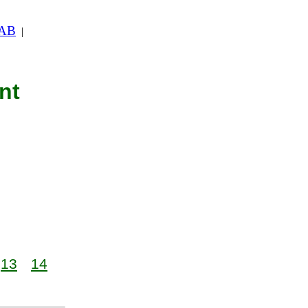
 AB
|
nt
13
14