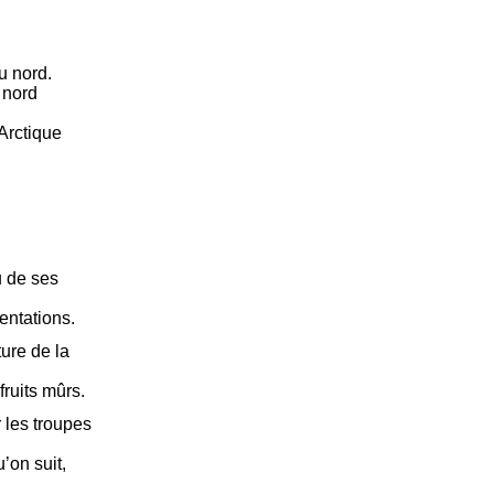
u nord.
 nord
Arctique
u de ses
entations.
ture de la
fruits mûrs.
r les troupes
’on suit,