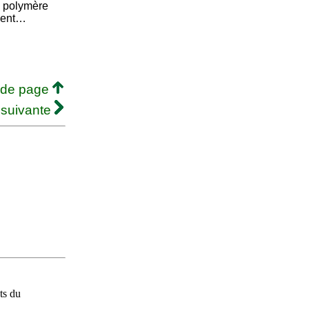
n polymère
ement…
 de page
 suivante
ts du