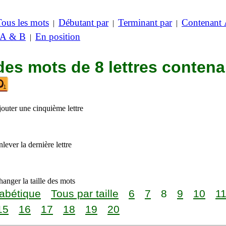
Tous les mots
Débutant par
Terminant par
Contenant
|
|
|
 A & B
En position
|
des mots de 8 lettres contena
jouter une cinquième lettre
lever la dernière lettre
anger la taille des mots
abétique
Tous par taille
6
7
8
9
10
1
15
16
17
18
19
20