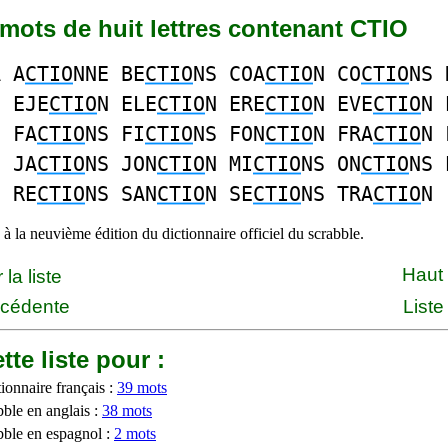
9 mots de huit lettres contenant CTIO
A A
CTIO
NNE BE
CTIO
NS COA
CTIO
N CO
CTIO
NS 
N EJE
CTIO
N ELE
CTIO
N ERE
CTIO
N EVE
CTIO
N 
N FA
CTIO
NS FI
CTIO
NS FON
CTIO
N FRA
CTIO
N 
N JA
CTIO
NS JON
CTIO
N MI
CTIO
NS ON
CTIO
NS 
N RE
CTIO
NS SAN
CTIO
N SE
CTIO
NS TRA
CTIO
N
à la neuvième édition du dictionnaire officiel du scrabble.
Haut
la liste
écédente
Liste
tte liste pour :
ionnaire français :
39 mots
bble en anglais :
38 mots
bble en espagnol :
2 mots