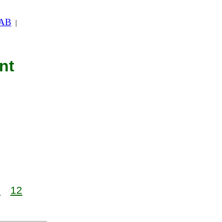
 AB
|
nt
1
12