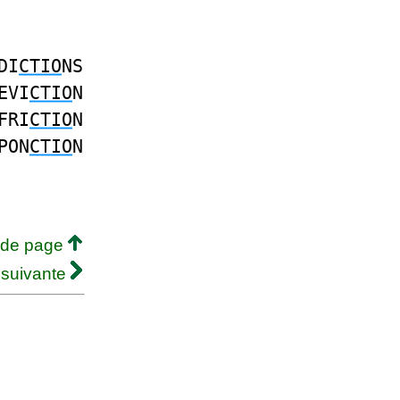
DI
CTIO
NS
EVI
CTIO
N
FRI
CTIO
N
PON
CTIO
N
 de page
 suivante