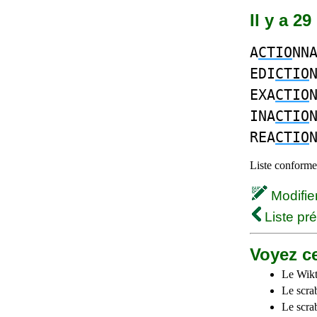
Il y a 2
A
CTIO
NN
EDI
CTIO
EXA
CTIO
INA
CTIO
REA
CTIO
Liste conforme 
Modifier 
Liste pr
Voyez ce
Le Wikt
Le scra
Le scra