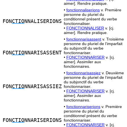
aimer]. Rendre pratique.
•
fonctionnaliserions
v. Première
personne du pluriel du
conditionnel présent du verbe
FON
CTIO
NNALISERIONS
fonctionnaliser.
•
FONCTIONNALISER
v. [cj.
aimer]. Rendre pratique.
•
fonctionnarisassent
v. Troisième
personne du pluriel de l’imparfait
du subjonctif du verbe
FON
CTIO
NNARISASSENT
fonctionnariser.
•
FONCTIONNARISER
v. [cj.
aimer]. Assimiler aux
fonctionnaires.
•
fonctionnarisassiez
v. Deuxième
personne du pluriel de l’imparfait
du subjonctif du verbe
FON
CTIO
NNARISASSIEZ
fonctionnariser.
•
FONCTIONNARISER
v. [cj.
aimer]. Assimiler aux
fonctionnaires.
•
fonctionnariserions
v. Première
personne du pluriel du
conditionnel présent du verbe
FON
CTIO
NNARISERIONS
fonctionnariser.
•
FONCTIONNARISER
v. [cj.