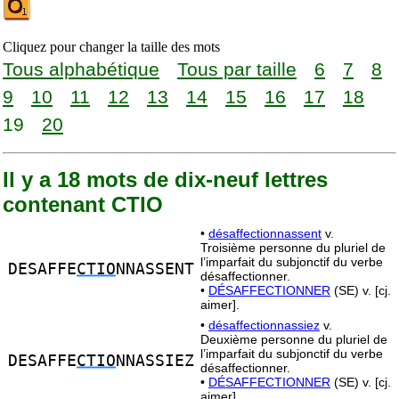
Cliquez pour changer la taille des mots
Tous alphabétique
Tous par taille
6
7
8
9
10
11
12
13
14
15
16
17
18
19
20
Il y a 18 mots de dix-neuf lettres
contenant CTIO
•
désaffectionnassent
v.
Troisième personne du pluriel de
l’imparfait du subjonctif du verbe
DESAFFE
CTIO
NNASSENT
désaffectionner.
•
DÉSAFFECTIONNER
(SE) v. [cj.
aimer].
•
désaffectionnassiez
v.
Deuxième personne du pluriel de
l’imparfait du subjonctif du verbe
DESAFFE
CTIO
NNASSIEZ
désaffectionner.
•
DÉSAFFECTIONNER
(SE) v. [cj.
aimer].