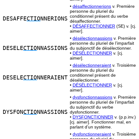
•
désaffectionnerions
v. Première
personne du pluriel du
conditionnel présent du verbe
DESAFFE
CTIO
NNERIONS
désaffectionner.
•
DÉSAFFECTIONNER
(SE) v. [cj.
aimer].
•
désélectionnassions
v. Première
personne du pluriel de l’imparfait
DESELE
CTIO
NNASSIONS
du subjonctif de désélectionner.
•
DÉSÉLECTIONNER
v. [cj.
aimer].
•
désélectionneraient
v. Troisième
personne du pluriel du
conditionnel présent de
DESELE
CTIO
NNERAIENT
désélectionner.
•
DÉSÉLECTIONNER
v. [cj.
aimer].
•
dysfonctionnassions
v. Première
personne du pluriel de l’imparfait
du subjonctif du verbe
DYSFON
CTIO
NNASSIONS
dysfonctionner.
•
DYSFONCTIONNER
v. (p.p.inv.)
[cj. aimer]. Fonctionner mal, en
parlant d’un système.
•
dysfonctionneraient
v. Troisième