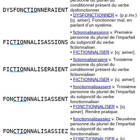
personne du pluriel du
conditionnel présent du verbe
DYSFON
CTIO
NNERAIENT
dysfonctionner.
•
DYSFONCTIONNER
v. (p.p.inv.)
[cj. aimer]. Fonctionner mal, en
parlant d’un système.
•
fictionnalisassions
v. Première
personne du pluriel de l’imparfait
FI
CTIO
NNALISASSIONS
du subjonctif du verbe
fictionnaliser.
•
FICTIONNALISER
v. [cj. aimer].
•
fictionnaliseraient
v. Troisième
personne du pluriel du
FI
CTIO
NNALISERAIENT
conditionnel présent du verbe
fictionnaliser.
•
FICTIONNALISER
v. [cj. aimer].
•
fonctionnalisassent
v. Troisième
personne du pluriel de l’imparfait
du subjonctif du verbe
FON
CTIO
NNALISASSENT
fonctionnaliser.
•
FONCTIONNALISER
v. [cj.
aimer]. Rendre pratique.
•
fonctionnalisassiez
v. Deuxième
personne du pluriel de l’imparfait
du subjonctif du verbe
FON
CTIO
NNALISASSIEZ
fonctionnaliser.
•
FONCTIONNALISER
v. [cj.