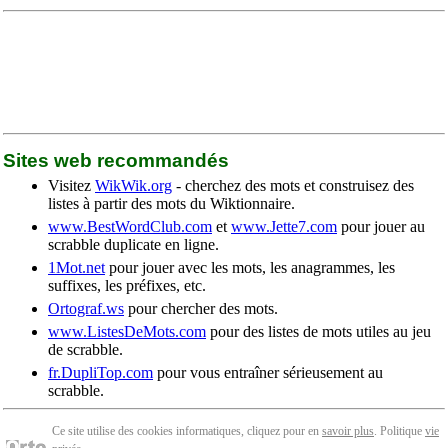
Sites web recommandés
Visitez
WikWik.org
- cherchez des mots et construisez des
listes à partir des mots du Wiktionnaire.
www.BestWordClub.com
et
www.Jette7.com
pour jouer au
scrabble duplicate en ligne.
1Mot.net
pour jouer avec les mots, les anagrammes, les
suffixes, les préfixes, etc.
Ortograf.ws
pour chercher des mots.
www.ListesDeMots.com
pour des listes de mots utiles au jeu
de scrabble.
fr.DupliTop.com
pour vous entraîner sérieusement au
scrabble.
Ce site utilise des cookies informatiques, cliquez pour en
savoir plus
. Politique
vie