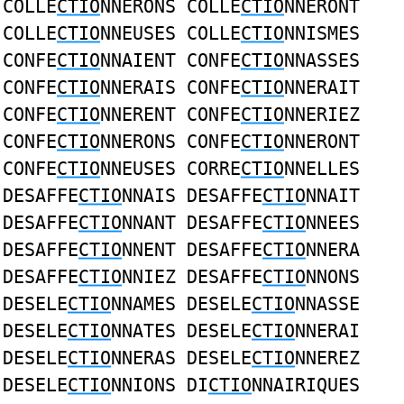
COLLE
CTIO
NNERONS COLLE
CTIO
NNERONT
COLLE
CTIO
NNEUSES COLLE
CTIO
NNISMES
CONFE
CTIO
NNAIENT CONFE
CTIO
NNASSES
CONFE
CTIO
NNERAIS CONFE
CTIO
NNERAIT
CONFE
CTIO
NNERENT CONFE
CTIO
NNERIEZ
CONFE
CTIO
NNERONS CONFE
CTIO
NNERONT
CONFE
CTIO
NNEUSES CORRE
CTIO
NNELLES
DESAFFE
CTIO
NNAIS DESAFFE
CTIO
NNAIT
DESAFFE
CTIO
NNANT DESAFFE
CTIO
NNEES
DESAFFE
CTIO
NNENT DESAFFE
CTIO
NNERA
DESAFFE
CTIO
NNIEZ DESAFFE
CTIO
NNONS
DESELE
CTIO
NNAMES DESELE
CTIO
NNASSE
DESELE
CTIO
NNATES DESELE
CTIO
NNERAI
DESELE
CTIO
NNERAS DESELE
CTIO
NNEREZ
DESELE
CTIO
NNIONS DI
CTIO
NNAIRIQUES