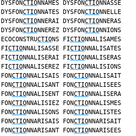
DYSFON
CTIO
NNAMES DYSFON
CTIO
NNASSE
DYSFON
CTIO
NNATES DYSFON
CTIO
NNELLE
DYSFON
CTIO
NNERAI DYSFON
CTIO
NNERAS
DYSFON
CTIO
NNEREZ DYSFON
CTIO
NNIONS
ECOCONSTRU
CTIO
NS FI
CTIO
NNALISAMES
FI
CTIO
NNALISASSE FI
CTIO
NNALISATES
FI
CTIO
NNALISERAI FI
CTIO
NNALISERAS
FI
CTIO
NNALISEREZ FI
CTIO
NNALISIONS
FON
CTIO
NNALISAIS FON
CTIO
NNALISAIT
FON
CTIO
NNALISANT FON
CTIO
NNALISEES
FON
CTIO
NNALISENT FON
CTIO
NNALISERA
FON
CTIO
NNALISIEZ FON
CTIO
NNALISMES
FON
CTIO
NNALISONS FON
CTIO
NNALISTES
FON
CTIO
NNARISAIS FON
CTIO
NNARISAIT
FON
CTIO
NNARISANT FON
CTIO
NNARISEES