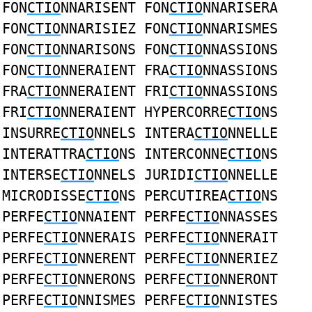
FON
CTIO
NNARISENT FON
CTIO
NNARISERA
FON
CTIO
NNARISIEZ FON
CTIO
NNARISMES
FON
CTIO
NNARISONS FON
CTIO
NNASSIONS
FON
CTIO
NNERAIENT FRA
CTIO
NNASSIONS
FRA
CTIO
NNERAIENT FRI
CTIO
NNASSIONS
FRI
CTIO
NNERAIENT HYPERCORRE
CTIO
NS
INSURRE
CTIO
NNELS INTERA
CTIO
NNELLE
INTERATTRA
CTIO
NS INTERCONNE
CTIO
NS
INTERSE
CTIO
NNELS JURIDI
CTIO
NNELLE
MICRODISSE
CTIO
NS PERCUTIREA
CTIO
NS
PERFE
CTIO
NNAIENT PERFE
CTIO
NNASSES
PERFE
CTIO
NNERAIS PERFE
CTIO
NNERAIT
PERFE
CTIO
NNERENT PERFE
CTIO
NNERIEZ
PERFE
CTIO
NNERONS PERFE
CTIO
NNERONT
PERFE
CTIO
NNISMES PERFE
CTIO
NNISTES