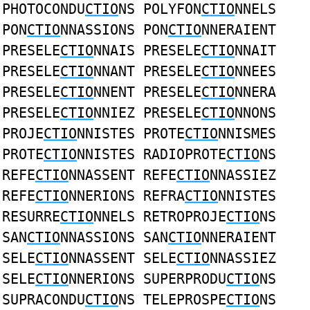
PHOTOCONDU
CTIO
NS POLYFON
CTIO
NNELS
PON
CTIO
NNASSIONS PON
CTIO
NNERAIENT
PRESELE
CTIO
NNAIS PRESELE
CTIO
NNAIT
PRESELE
CTIO
NNANT PRESELE
CTIO
NNEES
PRESELE
CTIO
NNENT PRESELE
CTIO
NNERA
PRESELE
CTIO
NNIEZ PRESELE
CTIO
NNONS
PROJE
CTIO
NNISTES PROTE
CTIO
NNISMES
PROTE
CTIO
NNISTES RADIOPROTE
CTIO
NS
REFE
CTIO
NNASSENT REFE
CTIO
NNASSIEZ
REFE
CTIO
NNERIONS REFRA
CTIO
NNISTES
RESURRE
CTIO
NNELS RETROPROJE
CTIO
NS
SAN
CTIO
NNASSIONS SAN
CTIO
NNERAIENT
SELE
CTIO
NNASSENT SELE
CTIO
NNASSIEZ
SELE
CTIO
NNERIONS SUPERPRODU
CTIO
NS
SUPRACONDU
CTIO
NS TELEPROSPE
CTIO
NS