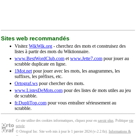
Sites web recommandés
Visitez
WikWik.org
- cherchez des mots et construisez des
listes à partir des mots du Wiktionnaire.
www.BestWordClub.com
et
www.Jette7.com
pour jouer au
scrabble duplicate en ligne.
1Mot.net
pour jouer avec les mots, les anagrammes, les
suffixes, les préfixes, etc.
Ortograf.ws
pour chercher des mots.
www.ListesDeMots.com
pour des listes de mots utiles au jeu
de scrabble.
fr.DupliTop.com
pour vous entraîner sérieusement au
scrabble.
Ce site utilise des cookies informatiques, cliquez pour en
savoir plus
. Politique
vie
privée
.
© Ortograf Inc. Site web mis à jour le 1 janvier 2024 (v-2.2.0
z
).
Informations &