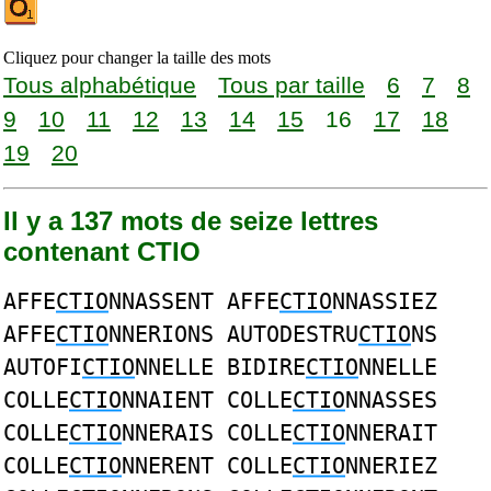
Cliquez pour changer la taille des mots
Tous alphabétique
Tous par taille
6
7
8
9
10
11
12
13
14
15
16
17
18
19
20
Il y a 137 mots de seize lettres
contenant CTIO
AFFE
CTIO
NNASSENT AFFE
CTIO
NNASSIEZ
AFFE
CTIO
NNERIONS AUTODESTRU
CTIO
NS
AUTOFI
CTIO
NNELLE BIDIRE
CTIO
NNELLE
COLLE
CTIO
NNAIENT COLLE
CTIO
NNASSES
COLLE
CTIO
NNERAIS COLLE
CTIO
NNERAIT
COLLE
CTIO
NNERENT COLLE
CTIO
NNERIEZ