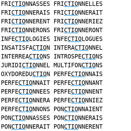
FRI
CTIO
NNASSES FRI
CTIO
NNELLES
FRI
CTIO
NNERAIS FRI
CTIO
NNERAIT
FRI
CTIO
NNERENT FRI
CTIO
NNERIEZ
FRI
CTIO
NNERONS FRI
CTIO
NNERONT
INFE
CTIO
LOGIES INFE
CTIO
LOGUES
INSATISFA
CTIO
N INTERA
CTIO
NNEL
INTERREA
CTIO
NS INTROSPE
CTIO
NS
JURIDI
CTIO
NNEL MULTIFON
CTIO
NS
OXYDOREDU
CTIO
N PERFE
CTIO
NNAIS
PERFE
CTIO
NNAIT PERFE
CTIO
NNANT
PERFE
CTIO
NNEES PERFE
CTIO
NNENT
PERFE
CTIO
NNERA PERFE
CTIO
NNIEZ
PERFE
CTIO
NNONS PON
CTIO
NNAIENT
PON
CTIO
NNASSES PON
CTIO
NNERAIS
PON
CTIO
NNERAIT PON
CTIO
NNERENT