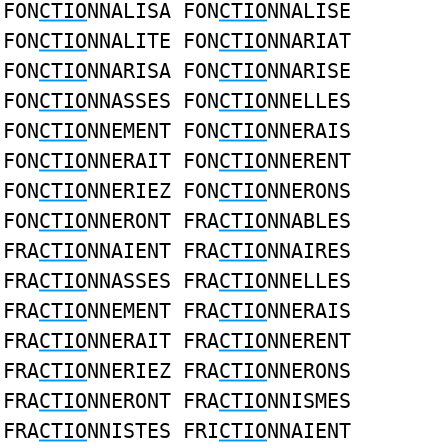
FON
CTIO
NNALISA FON
CTIO
NNALISE
FON
CTIO
NNALITE FON
CTIO
NNARIAT
FON
CTIO
NNARISA FON
CTIO
NNARISE
FON
CTIO
NNASSES FON
CTIO
NNELLES
FON
CTIO
NNEMENT FON
CTIO
NNERAIS
FON
CTIO
NNERAIT FON
CTIO
NNERENT
FON
CTIO
NNERIEZ FON
CTIO
NNERONS
FON
CTIO
NNERONT FRA
CTIO
NNABLES
FRA
CTIO
NNAIENT FRA
CTIO
NNAIRES
FRA
CTIO
NNASSES FRA
CTIO
NNELLES
FRA
CTIO
NNEMENT FRA
CTIO
NNERAIS
FRA
CTIO
NNERAIT FRA
CTIO
NNERENT
FRA
CTIO
NNERIEZ FRA
CTIO
NNERONS
FRA
CTIO
NNERONT FRA
CTIO
NNISMES
FRA
CTIO
NNISTES FRI
CTIO
NNAIENT