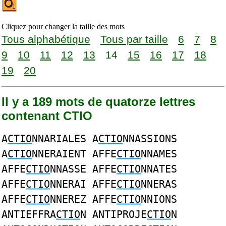
Cliquez pour changer la taille des mots
Tous alphabétique
Tous par taille
6
7
8
9
10
11
12
13
14
15
16
17
18
19
20
Il y a 189 mots de quatorze lettres
contenant CTIO
A
CTIO
NNARIALES A
CTIO
NNASSIONS
A
CTIO
NNERAIENT AFFE
CTIO
NNAMES
AFFE
CTIO
NNASSE AFFE
CTIO
NNATES
AFFE
CTIO
NNERAI AFFE
CTIO
NNERAS
AFFE
CTIO
NNEREZ AFFE
CTIO
NNIONS
ANTIEFFRA
CTIO
N ANTIPROJE
CTIO
N