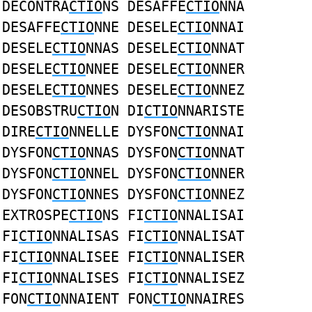
DECONTRA
CTIO
NS DESAFFE
CTIO
NNA
DESAFFE
CTIO
NNE DESELE
CTIO
NNAI
DESELE
CTIO
NNAS DESELE
CTIO
NNAT
DESELE
CTIO
NNEE DESELE
CTIO
NNER
DESELE
CTIO
NNES DESELE
CTIO
NNEZ
DESOBSTRU
CTIO
N DI
CTIO
NNARISTE
DIRE
CTIO
NNELLE DYSFON
CTIO
NNAI
DYSFON
CTIO
NNAS DYSFON
CTIO
NNAT
DYSFON
CTIO
NNEL DYSFON
CTIO
NNER
DYSFON
CTIO
NNES DYSFON
CTIO
NNEZ
EXTROSPE
CTIO
NS FI
CTIO
NNALISAI
FI
CTIO
NNALISAS FI
CTIO
NNALISAT
FI
CTIO
NNALISEE FI
CTIO
NNALISER
FI
CTIO
NNALISES FI
CTIO
NNALISEZ
FON
CTIO
NNAIENT FON
CTIO
NNAIRES