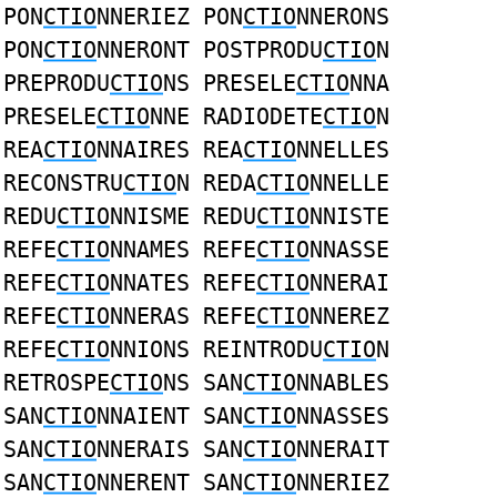
PON
CTIO
NNERIEZ PON
CTIO
NNERONS
PON
CTIO
NNERONT POSTPRODU
CTIO
N
PREPRODU
CTIO
NS PRESELE
CTIO
NNA
PRESELE
CTIO
NNE RADIODETE
CTIO
N
REA
CTIO
NNAIRES REA
CTIO
NNELLES
RECONSTRU
CTIO
N REDA
CTIO
NNELLE
REDU
CTIO
NNISME REDU
CTIO
NNISTE
REFE
CTIO
NNAMES REFE
CTIO
NNASSE
REFE
CTIO
NNATES REFE
CTIO
NNERAI
REFE
CTIO
NNERAS REFE
CTIO
NNEREZ
REFE
CTIO
NNIONS REINTRODU
CTIO
N
RETROSPE
CTIO
NS SAN
CTIO
NNABLES
SAN
CTIO
NNAIENT SAN
CTIO
NNASSES
SAN
CTIO
NNERAIS SAN
CTIO
NNERAIT
SAN
CTIO
NNERENT SAN
CTIO
NNERIEZ