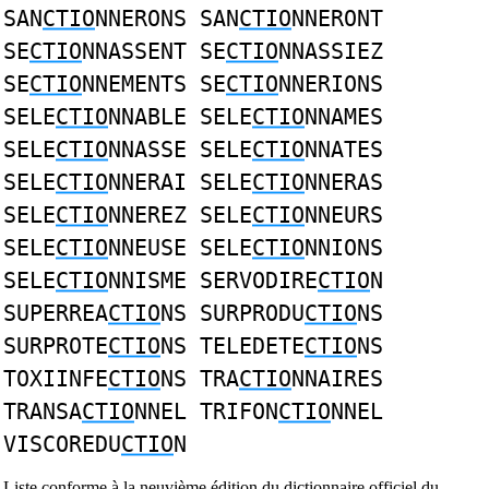
SAN
CTIO
NNERONS SAN
CTIO
NNERONT
SE
CTIO
NNASSENT SE
CTIO
NNASSIEZ
SE
CTIO
NNEMENTS SE
CTIO
NNERIONS
SELE
CTIO
NNABLE SELE
CTIO
NNAMES
SELE
CTIO
NNASSE SELE
CTIO
NNATES
SELE
CTIO
NNERAI SELE
CTIO
NNERAS
SELE
CTIO
NNEREZ SELE
CTIO
NNEURS
SELE
CTIO
NNEUSE SELE
CTIO
NNIONS
SELE
CTIO
NNISME SERVODIRE
CTIO
N
SUPERREA
CTIO
NS SURPRODU
CTIO
NS
SURPROTE
CTIO
NS TELEDETE
CTIO
NS
TOXIINFE
CTIO
NS TRA
CTIO
NNAIRES
TRANSA
CTIO
NNEL TRIFON
CTIO
NNEL
VISCOREDU
CTIO
N
Liste conforme à la neuvième édition du dictionnaire officiel du