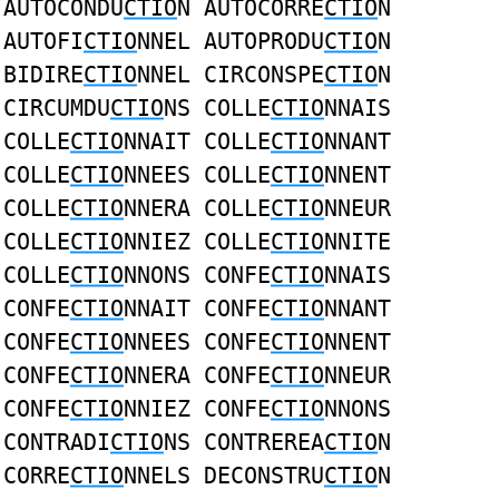
AUTOCONDU
CTIO
N AUTOCORRE
CTIO
N
AUTOFI
CTIO
NNEL AUTOPRODU
CTIO
N
BIDIRE
CTIO
NNEL CIRCONSPE
CTIO
N
CIRCUMDU
CTIO
NS COLLE
CTIO
NNAIS
COLLE
CTIO
NNAIT COLLE
CTIO
NNANT
COLLE
CTIO
NNEES COLLE
CTIO
NNENT
COLLE
CTIO
NNERA COLLE
CTIO
NNEUR
COLLE
CTIO
NNIEZ COLLE
CTIO
NNITE
COLLE
CTIO
NNONS CONFE
CTIO
NNAIS
CONFE
CTIO
NNAIT CONFE
CTIO
NNANT
CONFE
CTIO
NNEES CONFE
CTIO
NNENT
CONFE
CTIO
NNERA CONFE
CTIO
NNEUR
CONFE
CTIO
NNIEZ CONFE
CTIO
NNONS
CONTRADI
CTIO
NS CONTREREA
CTIO
N
CORRE
CTIO
NNELS DECONSTRU
CTIO
N