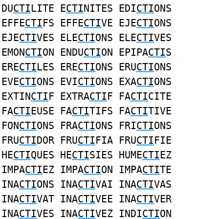
DU
CTI
LITE E
CTI
NITES EDI
CTI
ONS
EFFE
CTI
FS EFFE
CTI
VE EJE
CTI
ONS
EJE
CTI
VES ELE
CTI
ONS ELE
CTI
VES
EMON
CTI
ON ENDU
CTI
ON EPIPA
CTI
S
ERE
CTI
LES ERE
CTI
ONS ERU
CTI
ONS
EVE
CTI
ONS EVI
CTI
ONS EXA
CTI
ONS
EXTIN
CTI
F EXTRA
CTI
F FA
CTI
CITE
FA
CTI
EUSE FA
CTI
TIFS FA
CTI
TIVE
FON
CTI
ONS FRA
CTI
ONS FRI
CTI
ONS
FRU
CTI
DOR FRU
CTI
FIA FRU
CTI
FIE
HE
CTI
QUES HE
CTI
SIES HUME
CTI
EZ
IMPA
CTI
EZ IMPA
CTI
ON IMPA
CTI
TE
INA
CTI
ONS INA
CTI
VAI INA
CTI
VAS
INA
CTI
VAT INA
CTI
VEE INA
CTI
VER
INA
CTI
VES INA
CTI
VEZ INDI
CTI
ON