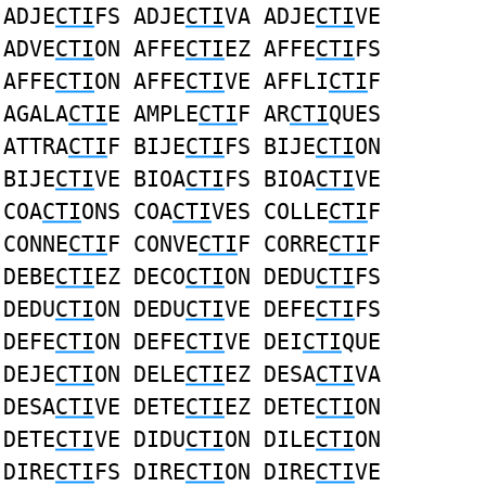
ADJE
CTI
FS ADJE
CTI
VA ADJE
CTI
VE
ADVE
CTI
ON AFFE
CTI
EZ AFFE
CTI
FS
AFFE
CTI
ON AFFE
CTI
VE AFFLI
CTI
F
AGALA
CTI
E AMPLE
CTI
F AR
CTI
QUES
ATTRA
CTI
F BIJE
CTI
FS BIJE
CTI
ON
BIJE
CTI
VE BIOA
CTI
FS BIOA
CTI
VE
COA
CTI
ONS COA
CTI
VES COLLE
CTI
F
CONNE
CTI
F CONVE
CTI
F CORRE
CTI
F
DEBE
CTI
EZ DECO
CTI
ON DEDU
CTI
FS
DEDU
CTI
ON DEDU
CTI
VE DEFE
CTI
FS
DEFE
CTI
ON DEFE
CTI
VE DEI
CTI
QUE
DEJE
CTI
ON DELE
CTI
EZ DESA
CTI
VA
DESA
CTI
VE DETE
CTI
EZ DETE
CTI
ON
DETE
CTI
VE DIDU
CTI
ON DILE
CTI
ON
DIRE
CTI
FS DIRE
CTI
ON DIRE
CTI
VE