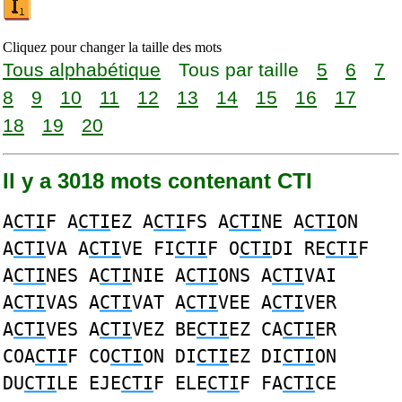
Cliquez pour changer la taille des mots
Tous alphabétique
Tous par taille
5
6
7
8
9
10
11
12
13
14
15
16
17
18
19
20
Il y a 3018 mots contenant CTI
A
CTI
F A
CTI
EZ A
CTI
FS A
CTI
NE A
CTI
ON
A
CTI
VA A
CTI
VE FI
CTI
F O
CTI
DI RE
CTI
F
A
CTI
NES A
CTI
NIE A
CTI
ONS A
CTI
VAI
A
CTI
VAS A
CTI
VAT A
CTI
VEE A
CTI
VER
A
CTI
VES A
CTI
VEZ BE
CTI
EZ CA
CTI
ER
COA
CTI
F CO
CTI
ON DI
CTI
EZ DI
CTI
ON
DU
CTI
LE EJE
CTI
F ELE
CTI
F FA
CTI
CE