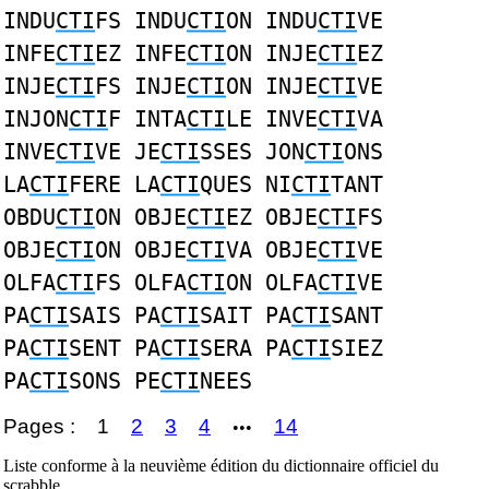
INDU
CTI
FS INDU
CTI
ON INDU
CTI
VE
INFE
CTI
EZ INFE
CTI
ON INJE
CTI
EZ
INJE
CTI
FS INJE
CTI
ON INJE
CTI
VE
INJON
CTI
F INTA
CTI
LE INVE
CTI
VA
INVE
CTI
VE JE
CTI
SSES JON
CTI
ONS
LA
CTI
FERE LA
CTI
QUES NI
CTI
TANT
OBDU
CTI
ON OBJE
CTI
EZ OBJE
CTI
FS
OBJE
CTI
ON OBJE
CTI
VA OBJE
CTI
VE
OLFA
CTI
FS OLFA
CTI
ON OLFA
CTI
VE
PA
CTI
SAIS PA
CTI
SAIT PA
CTI
SANT
PA
CTI
SENT PA
CTI
SERA PA
CTI
SIEZ
PA
CTI
SONS PE
CTI
NEES
Pages :
1
2
3
4
14
•••
Liste conforme à la neuvième édition du dictionnaire officiel du
scrabble.