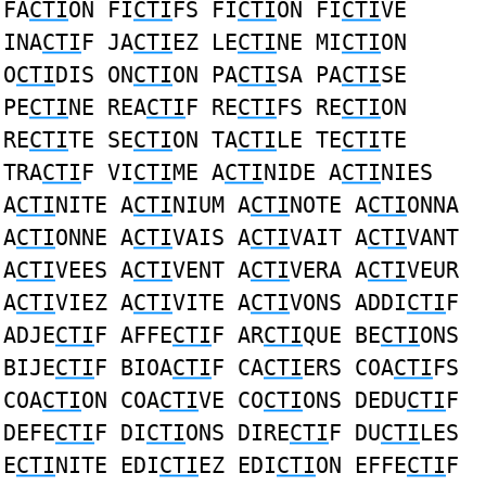
FA
CTI
ON FI
CTI
FS FI
CTI
ON FI
CTI
VE
INA
CTI
F JA
CTI
EZ LE
CTI
NE MI
CTI
ON
O
CTI
DIS ON
CTI
ON PA
CTI
SA PA
CTI
SE
PE
CTI
NE REA
CTI
F RE
CTI
FS RE
CTI
ON
RE
CTI
TE SE
CTI
ON TA
CTI
LE TE
CTI
TE
TRA
CTI
F VI
CTI
ME A
CTI
NIDE A
CTI
NIES
A
CTI
NITE A
CTI
NIUM A
CTI
NOTE A
CTI
ONNA
A
CTI
ONNE A
CTI
VAIS A
CTI
VAIT A
CTI
VANT
A
CTI
VEES A
CTI
VENT A
CTI
VERA A
CTI
VEUR
A
CTI
VIEZ A
CTI
VITE A
CTI
VONS ADDI
CTI
F
ADJE
CTI
F AFFE
CTI
F AR
CTI
QUE BE
CTI
ONS
BIJE
CTI
F BIOA
CTI
F CA
CTI
ERS COA
CTI
FS
COA
CTI
ON COA
CTI
VE CO
CTI
ONS DEDU
CTI
F
DEFE
CTI
F DI
CTI
ONS DIRE
CTI
F DU
CTI
LES
E
CTI
NITE EDI
CTI
EZ EDI
CTI
ON EFFE
CTI
F