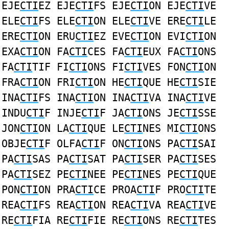
EJE
CTI
EZ EJE
CTI
FS EJE
CTI
ON EJE
CTI
VE
ELE
CTI
FS ELE
CTI
ON ELE
CTI
VE ERE
CTI
LE
ERE
CTI
ON ERU
CTI
EZ EVE
CTI
ON EVI
CTI
ON
EXA
CTI
ON FA
CTI
CES FA
CTI
EUX FA
CTI
ONS
FA
CTI
TIF FI
CTI
ONS FI
CTI
VES FON
CTI
ON
FRA
CTI
ON FRI
CTI
ON HE
CTI
QUE HE
CTI
SIE
INA
CTI
FS INA
CTI
ON INA
CTI
VA INA
CTI
VE
INDU
CTI
F INJE
CTI
F JA
CTI
ONS JE
CTI
SSE
JON
CTI
ON LA
CTI
QUE LE
CTI
NES MI
CTI
ONS
OBJE
CTI
F OLFA
CTI
F ON
CTI
ONS PA
CTI
SAI
PA
CTI
SAS PA
CTI
SAT PA
CTI
SER PA
CTI
SES
PA
CTI
SEZ PE
CTI
NEE PE
CTI
NES PE
CTI
QUE
PON
CTI
ON PRA
CTI
CE PROA
CTI
F PRO
CTI
TE
REA
CTI
FS REA
CTI
ON REA
CTI
VA REA
CTI
VE
RE
CTI
FIA RE
CTI
FIE RE
CTI
ONS RE
CTI
TES