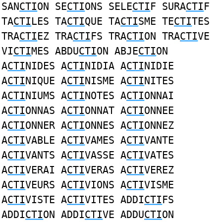
SAN
CTI
ON SE
CTI
ONS SELE
CTI
F SURA
CTI
F
TA
CTI
LES TA
CTI
QUE TA
CTI
SME TE
CTI
TES
TRA
CTI
EZ TRA
CTI
FS TRA
CTI
ON TRA
CTI
VE
VI
CTI
MES ABDU
CTI
ON ABJE
CTI
ON
A
CTI
NIDES A
CTI
NIDIA A
CTI
NIDIE
A
CTI
NIQUE A
CTI
NISME A
CTI
NITES
A
CTI
NIUMS A
CTI
NOTES A
CTI
ONNAI
A
CTI
ONNAS A
CTI
ONNAT A
CTI
ONNEE
A
CTI
ONNER A
CTI
ONNES A
CTI
ONNEZ
A
CTI
VABLE A
CTI
VAMES A
CTI
VANTE
A
CTI
VANTS A
CTI
VASSE A
CTI
VATES
A
CTI
VERAI A
CTI
VERAS A
CTI
VEREZ
A
CTI
VEURS A
CTI
VIONS A
CTI
VISME
A
CTI
VISTE A
CTI
VITES ADDI
CTI
FS
ADDI
CTI
ON ADDI
CTI
VE ADDU
CTI
ON