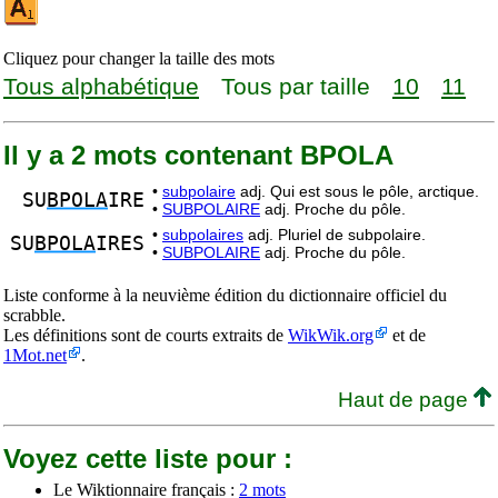
Cliquez pour changer la taille des mots
Tous alphabétique
Tous par taille
10
11
Il y a 2 mots contenant BPOLA
•
subpolaire
adj. Qui est sous le pôle, arctique.
SU
BPOLA
IRE
•
SUBPOLAIRE
adj. Proche du pôle.
•
subpolaires
adj. Pluriel de subpolaire.
SU
BPOLA
IRES
•
SUBPOLAIRE
adj. Proche du pôle.
Liste conforme à la neuvième édition du dictionnaire officiel du
scrabble.
Les définitions sont de courts extraits de
WikWik.org
et de
1Mot.net
.
Haut de page
Voyez cette liste pour :
Le Wiktionnaire français :
2 mots