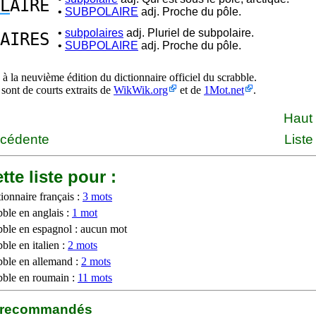
L
AIRE
•
SUBPOLAIRE
adj. Proche du pôle.
•
subpolaires
adj. Pluriel de subpolaire.
AIRES
•
SUBPOLAIRE
adj. Proche du pôle.
à la neuvième édition du dictionnaire officiel du scrabble.
 sont de courts extraits de
WikWik.org
et de
1Mot.net
.
Haut
écédente
Liste
tte liste pour :
ionnaire français :
3 mots
bble en anglais :
1 mot
bble en espagnol : aucun mot
ble en italien :
2 mots
bble en allemand :
2 mots
bble en roumain :
11 mots
b recommandés