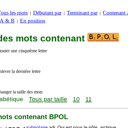
Tous les mots
Débutant par
Terminant par
Contenant
|
|
|
 A & B
En position
|
 des mots contenant
jouter une cinquième lettre
lever la dernière lettre
anger la taille des mots
abétique
Tous par taille
10
11
2 mots contenant BPOL
•
subpolaire
adj. Qui est sous le pôle, arctique.