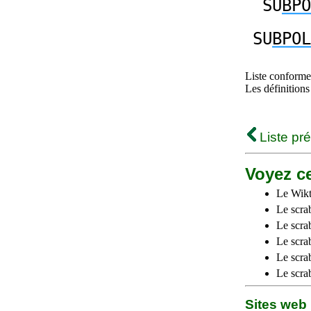
SU
BPO
SU
BPOL
Liste conforme 
Les définitions
Liste pr
Voyez ce
Le Wikt
Le scra
Le scra
Le scrab
Le scra
Le scra
Sites we