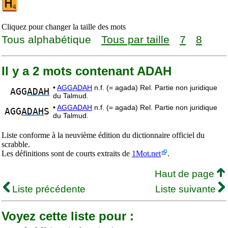
Cliquez pour changer la taille des mots
Tous alphabétique
Tous par taille
7
8
Il y a 2 mots contenant ADAH
•
AGGADAH
n.f. (= agada) Rel. Partie non juridique
AGG
ADAH
du Talmud.
•
AGGADAH
n.f. (= agada) Rel. Partie non juridique
AGG
ADAH
S
du Talmud.
Liste conforme à la neuvième édition du dictionnaire officiel du
scrabble.
Les définitions sont de courts extraits de
1Mot.net
.
Haut de page
Liste précédente
Liste suivante
Voyez cette liste pour :