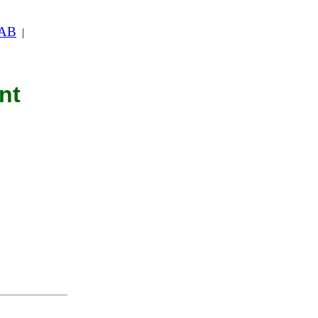
 AB
|
nt