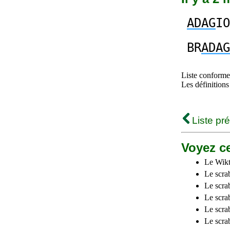
ADAG
IO
BR
ADAG
Liste conforme 
Les définitions
Liste pr
Voyez ce
Le Wikt
Le scra
Le scra
Le scrab
Le scra
Le scra