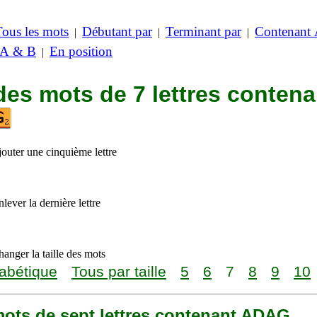
Tous les mots
Débutant par
Terminant par
Contenant
|
|
|
 A & B
En position
|
des mots de 7 lettres contena
jouter une cinquième lettre
lever la dernière lettre
anger la taille des mots
abétique
Tous par taille
5
6
7
8
9
10
 mots de sept lettres contenant ADAG