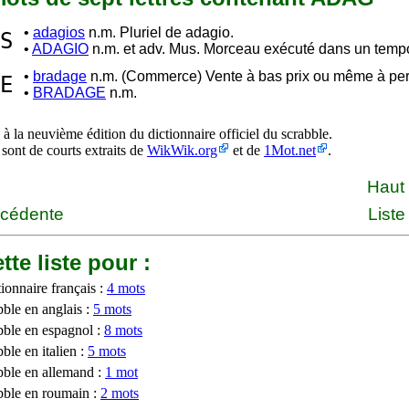
•
adagios
n.m. Pluriel de adagio.
S
•
ADAGIO
n.m. et adv. Mus. Morceau exécuté dans un tempo
•
bradage
n.m. (Commerce) Vente à bas prix ou même à per
E
•
BRADAGE
n.m.
à la neuvième édition du dictionnaire officiel du scrabble.
 sont de courts extraits de
WikWik.org
et de
1Mot.net
.
Haut
écédente
Liste
tte liste pour :
ionnaire français :
4 mots
bble en anglais :
5 mots
bble en espagnol :
8 mots
ble en italien :
5 mots
bble en allemand :
1 mot
bble en roumain :
2 mots