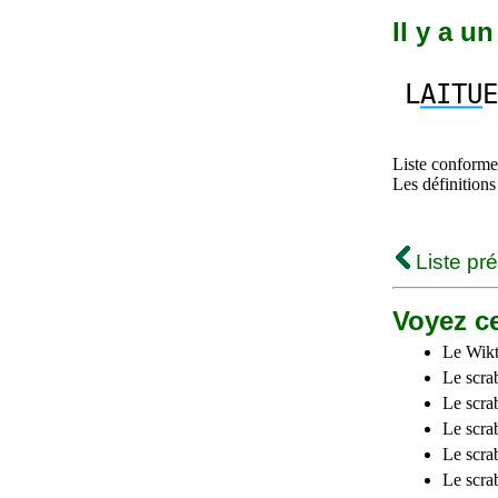
Il y a u
L
AITU
E
Liste conforme 
Les définitions
Liste pr
Voyez ce
Le Wikt
Le scra
Le scra
Le scrab
Le scra
Le scra