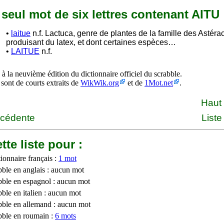
n seul mot de six lettres contenant AITU
•
laitue
n.f. Lactuca, genre de plantes de la famille des Astéra
produisant du latex, et dont certaines espèces…
•
LAITUE
n.f.
à la neuvième édition du dictionnaire officiel du scrabble.
 sont de courts extraits de
WikWik.org
et de
1Mot.net
.
Haut
écédente
Liste
tte liste pour :
ionnaire français :
1 mot
bble en anglais : aucun mot
bble en espagnol : aucun mot
ble en italien : aucun mot
bble en allemand : aucun mot
bble en roumain :
6 mots