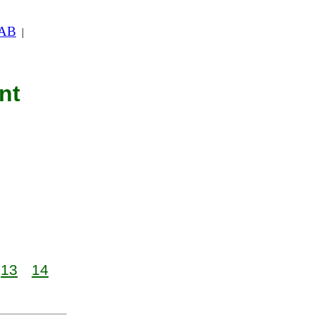
 AB
|
nt
13
14