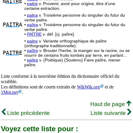
N
AITR
E
•
naitre
v. Provenir, avoir pour origine, être d’une
certaine extraction.
•
paitra
v. Troisième personne du singulier du futur du
verbe paitre.
P
AITR
A
•
paîtra
v. Troisième personne du singulier du futur du
verbe paître.
•
PAÎTRE
v. déf. [cj. paître].
•
paitre
v. Variante orthographique de paître
(orthographe traditionnelle).
•
paître
v. Brouter l’herbe, la manger sur la racine, ou se
P
AITR
E
nourrir de certains fruits tombés par terre, en parlant…
•
paître
v. (Poétique) (Soutenu) Faire paître, mener
paître.
Liste conforme à la neuvième édition du dictionnaire officiel du
scrabble.
Les définitions sont de courts extraits de
WikWik.org
et de
1Mot.net
.
Haut de page
Liste précédente
Liste suivante
Voyez cette liste pour :