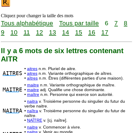
Cliquez pour changer la taille des mots
Tous alphabétique
Tous par taille
6
7
8
9
10
11
12
13
14
15
16
17
Il y a 6 mots de six lettres contenant
AITR
•
aitres
n.m. Pluriel de aitre.
AITR
ES
•
aitres
n.m. Variante orthographique de aîtres.
•
aîtres
n.m. Êtres (différentes parties d’une maison).
•
maitre
n.m. Variante orthographique de maître.
M
AITR
E
•
maitre
adj. Qualifie une chose dominante.
•
maître
n.m. Personne qui exerce son autorité.
•
naitra
v. Troisième personne du singulier du futur du
verbe naitre.
N
AITR
A
•
naîtra
v. Troisième personne du singulier du futur de
naître.
•
NAÎTRE
v. [cj. naître].
•
naitre
v. Commencer à vivre.
•
naitre
v. Venir au monde.