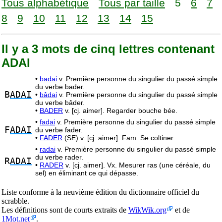
Tous alphabétique
Tous par taille
5
6
7
8
9
10
11
12
13
14
15
Il y a 3 mots de cinq lettres contenant
ADAI
•
badai
v. Première personne du singulier du passé simple
du verbe bader.
B
ADAI
•
bâdai
v. Première personne du singulier du passé simple
du verbe bâder.
•
BADER
v. [cj. aimer]. Regarder bouche bée.
•
fadai
v. Première personne du singulier du passé simple
F
ADAI
du verbe fader.
•
FADER
(SE) v. [cj. aimer]. Fam. Se coltiner.
•
radai
v. Première personne du singulier du passé simple
du verbe rader.
R
ADAI
•
RADER
v. [cj. aimer]. Vx. Mesurer ras (une céréale, du
sel) en éliminant ce qui dépasse.
Liste conforme à la neuvième édition du dictionnaire officiel du
scrabble.
Les définitions sont de courts extraits de
WikWik.org
et de
1Mot.net
.