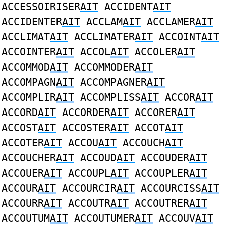
ACCESSOIRISER
AIT
ACCIDENT
AIT
ACCIDENTER
AIT
ACCLAM
AIT
ACCLAMER
AIT
ACCLIMAT
AIT
ACCLIMATER
AIT
ACCOINT
AIT
ACCOINTER
AIT
ACCOL
AIT
ACCOLER
AIT
ACCOMMOD
AIT
ACCOMMODER
AIT
ACCOMPAGN
AIT
ACCOMPAGNER
AIT
ACCOMPLIR
AIT
ACCOMPLISS
AIT
ACCOR
AIT
ACCORD
AIT
ACCORDER
AIT
ACCORER
AIT
ACCOST
AIT
ACCOSTER
AIT
ACCOT
AIT
ACCOTER
AIT
ACCOU
AIT
ACCOUCH
AIT
ACCOUCHER
AIT
ACCOUD
AIT
ACCOUDER
AIT
ACCOUER
AIT
ACCOUPL
AIT
ACCOUPLER
AIT
ACCOUR
AIT
ACCOURCIR
AIT
ACCOURCISS
AIT
ACCOURR
AIT
ACCOUTR
AIT
ACCOUTRER
AIT
ACCOUTUM
AIT
ACCOUTUMER
AIT
ACCOUV
AIT