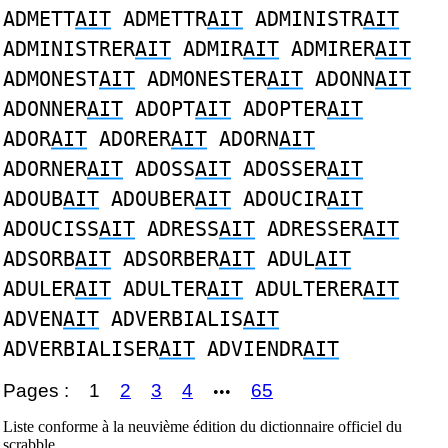
ADMETT
AIT
ADMETTR
AIT
ADMINISTR
AIT
ADMINISTRER
AIT
ADMIR
AIT
ADMIRER
AIT
ADMONEST
AIT
ADMONESTER
AIT
ADONN
AIT
ADONNER
AIT
ADOPT
AIT
ADOPTER
AIT
ADOR
AIT
ADORER
AIT
ADORN
AIT
ADORNER
AIT
ADOSS
AIT
ADOSSER
AIT
ADOUB
AIT
ADOUBER
AIT
ADOUCIR
AIT
ADOUCISS
AIT
ADRESS
AIT
ADRESSER
AIT
ADSORB
AIT
ADSORBER
AIT
ADUL
AIT
ADULER
AIT
ADULTER
AIT
ADULTERER
AIT
ADVEN
AIT
ADVERBIALIS
AIT
ADVERBIALISER
AIT
ADVIENDR
AIT
Pages :
1
2
3
4
65
•••
Liste conforme à la neuvième édition du dictionnaire officiel du
scrabble.