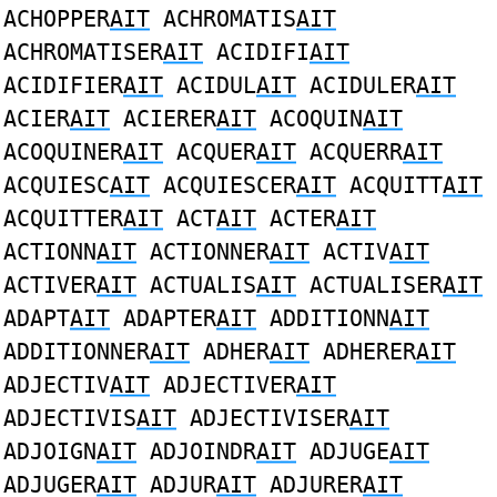
ACHOPPER
AIT
ACHROMATIS
AIT
ACHROMATISER
AIT
ACIDIFI
AIT
ACIDIFIER
AIT
ACIDUL
AIT
ACIDULER
AIT
ACIER
AIT
ACIERER
AIT
ACOQUIN
AIT
ACOQUINER
AIT
ACQUER
AIT
ACQUERR
AIT
ACQUIESC
AIT
ACQUIESCER
AIT
ACQUITT
AIT
ACQUITTER
AIT
ACT
AIT
ACTER
AIT
ACTIONN
AIT
ACTIONNER
AIT
ACTIV
AIT
ACTIVER
AIT
ACTUALIS
AIT
ACTUALISER
AIT
ADAPT
AIT
ADAPTER
AIT
ADDITIONN
AIT
ADDITIONNER
AIT
ADHER
AIT
ADHERER
AIT
ADJECTIV
AIT
ADJECTIVER
AIT
ADJECTIVIS
AIT
ADJECTIVISER
AIT
ADJOIGN
AIT
ADJOINDR
AIT
ADJUGE
AIT
ADJUGER
AIT
ADJUR
AIT
ADJURER
AIT