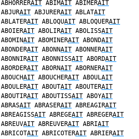
ABHORRER
AIT
ABIM
AIT
ABIMER
AIT
ABJUR
AIT
ABJURER
AIT
ABLAT
AIT
ABLATER
AIT
ABLOQU
AIT
ABLOQUER
AIT
ABOIER
AIT
ABOLIR
AIT
ABOLISS
AIT
ABOMIN
AIT
ABOMINER
AIT
ABOND
AIT
ABONDER
AIT
ABONN
AIT
ABONNER
AIT
ABONNIR
AIT
ABONNISS
AIT
ABORD
AIT
ABORDER
AIT
ABORN
AIT
ABORNER
AIT
ABOUCH
AIT
ABOUCHER
AIT
ABOUL
AIT
ABOULER
AIT
ABOUT
AIT
ABOUTER
AIT
ABOUTIR
AIT
ABOUTISS
AIT
ABOY
AIT
ABRAS
AIT
ABRASER
AIT
ABREAGIR
AIT
ABREAGISS
AIT
ABREGE
AIT
ABREGER
AIT
ABREUV
AIT
ABREUVER
AIT
ABRI
AIT
ABRICOT
AIT
ABRICOTER
AIT
ABRIER
AIT