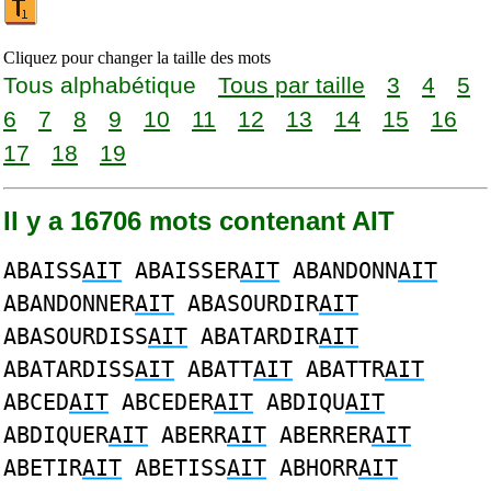
Cliquez pour changer la taille des mots
Tous alphabétique
Tous par taille
3
4
5
6
7
8
9
10
11
12
13
14
15
16
17
18
19
Il y a 16706 mots contenant AIT
ABAISS
AIT
ABAISSER
AIT
ABANDONN
AIT
ABANDONNER
AIT
ABASOURDIR
AIT
ABASOURDISS
AIT
ABATARDIR
AIT
ABATARDISS
AIT
ABATT
AIT
ABATTR
AIT
ABCED
AIT
ABCEDER
AIT
ABDIQU
AIT
ABDIQUER
AIT
ABERR
AIT
ABERRER
AIT
ABETIR
AIT
ABETISS
AIT
ABHORR
AIT