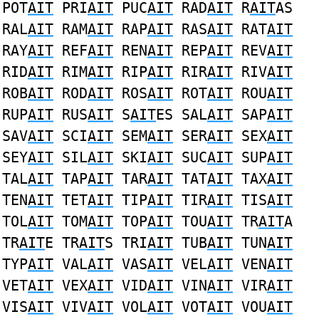
POT
AIT
PRI
AIT
PUC
AIT
RAD
AIT
R
AIT
AS
RAL
AIT
RAM
AIT
RAP
AIT
RAS
AIT
RAT
AIT
RAY
AIT
REF
AIT
REN
AIT
REP
AIT
REV
AIT
RID
AIT
RIM
AIT
RIP
AIT
RIR
AIT
RIV
AIT
ROB
AIT
ROD
AIT
ROS
AIT
ROT
AIT
ROU
AIT
RUP
AIT
RUS
AIT
S
AIT
ES SAL
AIT
SAP
AIT
SAV
AIT
SCI
AIT
SEM
AIT
SER
AIT
SEX
AIT
SEY
AIT
SIL
AIT
SKI
AIT
SUC
AIT
SUP
AIT
TAL
AIT
TAP
AIT
TAR
AIT
TAT
AIT
TAX
AIT
TEN
AIT
TET
AIT
TIP
AIT
TIR
AIT
TIS
AIT
TOL
AIT
TOM
AIT
TOP
AIT
TOU
AIT
TR
AIT
A
TR
AIT
E TR
AIT
S TRI
AIT
TUB
AIT
TUN
AIT
TYP
AIT
VAL
AIT
VAS
AIT
VEL
AIT
VEN
AIT
VET
AIT
VEX
AIT
VID
AIT
VIN
AIT
VIR
AIT
VIS
AIT
VIV
AIT
VOL
AIT
VOT
AIT
VOU
AIT