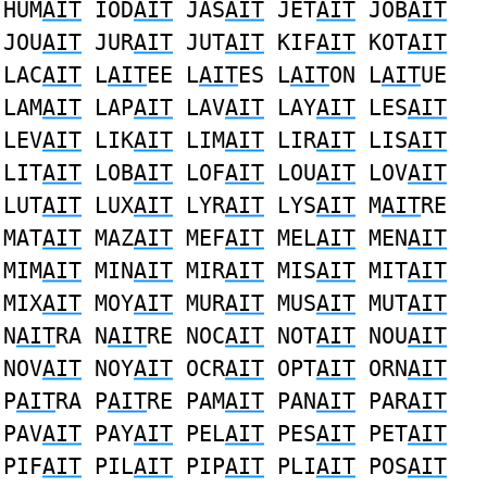
HUM
AIT
IOD
AIT
JAS
AIT
JET
AIT
JOB
AIT
JOU
AIT
JUR
AIT
JUT
AIT
KIF
AIT
KOT
AIT
LAC
AIT
L
AIT
EE L
AIT
ES L
AIT
ON L
AIT
UE
LAM
AIT
LAP
AIT
LAV
AIT
LAY
AIT
LES
AIT
LEV
AIT
LIK
AIT
LIM
AIT
LIR
AIT
LIS
AIT
LIT
AIT
LOB
AIT
LOF
AIT
LOU
AIT
LOV
AIT
LUT
AIT
LUX
AIT
LYR
AIT
LYS
AIT
M
AIT
RE
MAT
AIT
MAZ
AIT
MEF
AIT
MEL
AIT
MEN
AIT
MIM
AIT
MIN
AIT
MIR
AIT
MIS
AIT
MIT
AIT
MIX
AIT
MOY
AIT
MUR
AIT
MUS
AIT
MUT
AIT
N
AIT
RA N
AIT
RE NOC
AIT
NOT
AIT
NOU
AIT
NOV
AIT
NOY
AIT
OCR
AIT
OPT
AIT
ORN
AIT
P
AIT
RA P
AIT
RE PAM
AIT
PAN
AIT
PAR
AIT
PAV
AIT
PAY
AIT
PEL
AIT
PES
AIT
PET
AIT
PIF
AIT
PIL
AIT
PIP
AIT
PLI
AIT
POS
AIT