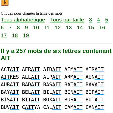
Cliquez pour changer la taille des mots
Tous alphabétique
Tous par taille
3
4
5
6
7
8
9
10
11
12
13
14
15
16
17
18
19
Il y a 257 mots de six lettres contenant
AIT
ACT
AIT
AER
AIT
AID
AIT
AIM
AIT
AIR
AIT
AIT
RES ALL
AIT
ALP
AIT
ARM
AIT
AUN
AIT
AUR
AIT
BAD
AIT
BAS
AIT
BAT
AIT
BAV
AIT
BAY
AIT
BEL
AIT
BIL
AIT
BIN
AIT
BIP
AIT
BIS
AIT
BIT
AIT
BOX
AIT
BUS
AIT
BUT
AIT
BUV
AIT
C
AIT
YA CAL
AIT
CAM
AIT
CAN
AIT