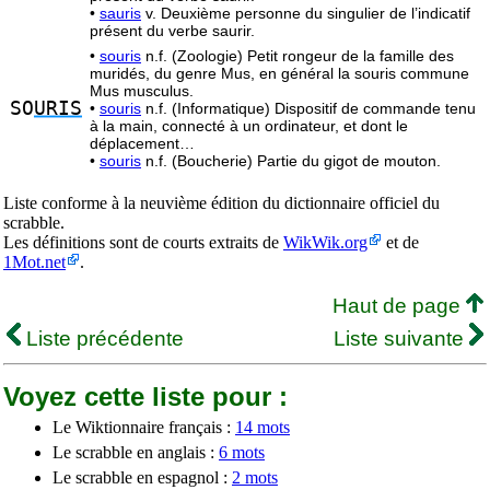
•
sauris
v. Deuxième personne du singulier de l’indicatif
présent du verbe saurir.
•
souris
n.f. (Zoologie) Petit rongeur de la famille des
muridés, du genre Mus, en général la souris commune
Mus musculus.
SO
URIS
•
souris
n.f. (Informatique) Dispositif de commande tenu
à la main, connecté à un ordinateur, et dont le
déplacement…
•
souris
n.f. (Boucherie) Partie du gigot de mouton.
Liste conforme à la neuvième édition du dictionnaire officiel du
scrabble.
Les définitions sont de courts extraits de
WikWik.org
et de
1Mot.net
.
Haut de page
Liste précédente
Liste suivante
Voyez cette liste pour :
Le Wiktionnaire français :
14 mots
Le scrabble en anglais :
6 mots
Le scrabble en espagnol :
2 mots