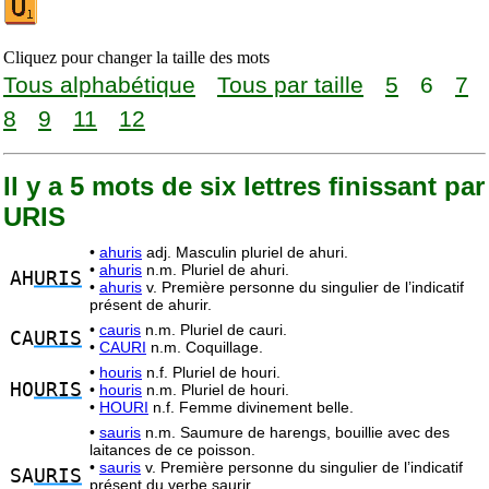
Cliquez pour changer la taille des mots
Tous alphabétique
Tous par taille
5
6
7
8
9
11
12
Il y a 5 mots de six lettres finissant par
URIS
•
ahuris
adj. Masculin pluriel de ahuri.
•
ahuris
n.m. Pluriel de ahuri.
AH
URIS
•
ahuris
v. Première personne du singulier de l’indicatif
présent de ahurir.
•
cauris
n.m. Pluriel de cauri.
CA
URIS
•
CAURI
n.m. Coquillage.
•
houris
n.f. Pluriel de houri.
HO
URIS
•
houris
n.m. Pluriel de houri.
•
HOURI
n.f. Femme divinement belle.
•
sauris
n.m. Saumure de harengs, bouillie avec des
laitances de ce poisson.
•
sauris
v. Première personne du singulier de l’indicatif
SA
URIS
présent du verbe saurir.