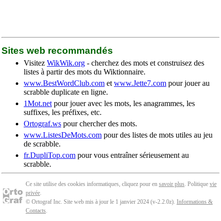
Sites web recommandés
Visitez
WikWik.org
- cherchez des mots et construisez des
listes à partir des mots du Wiktionnaire.
www.BestWordClub.com
et
www.Jette7.com
pour jouer au
scrabble duplicate en ligne.
1Mot.net
pour jouer avec les mots, les anagrammes, les
suffixes, les préfixes, etc.
Ortograf.ws
pour chercher des mots.
www.ListesDeMots.com
pour des listes de mots utiles au jeu
de scrabble.
fr.DupliTop.com
pour vous entraîner sérieusement au
scrabble.
Ce site utilise des cookies informatiques, cliquez pour en
savoir plus
. Politique
vie
privée
.
© Ortograf Inc. Site web mis à jour le 1 janvier 2024 (v-2.2.0
z
).
Informations &
Contacts
.