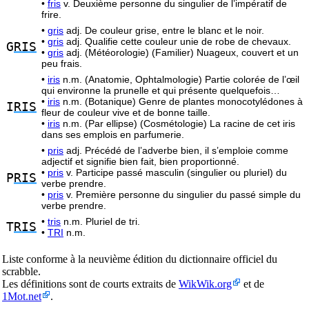
•
fris
v. Deuxième personne du singulier de l’impératif de
frire.
•
gris
adj. De couleur grise, entre le blanc et le noir.
•
gris
adj. Qualifie cette couleur unie de robe de chevaux.
G
RIS
•
gris
adj. (Météorologie) (Familier) Nuageux, couvert et un
peu frais.
•
iris
n.m. (Anatomie, Ophtalmologie) Partie colorée de l’œil
qui environne la prunelle et qui présente quelquefois…
•
iris
n.m. (Botanique) Genre de plantes monocotylédones à
I
RIS
fleur de couleur vive et de bonne taille.
•
iris
n.m. (Par ellipse) (Cosmétologie) La racine de cet iris
dans ses emplois en parfumerie.
•
pris
adj. Précédé de l’adverbe bien, il s’emploie comme
adjectif et signifie bien fait, bien proportionné.
•
pris
v. Participe passé masculin (singulier ou pluriel) du
P
RIS
verbe prendre.
•
pris
v. Première personne du singulier du passé simple du
verbe prendre.
•
tris
n.m. Pluriel de tri.
T
RIS
•
TRI
n.m.
Liste conforme à la neuvième édition du dictionnaire officiel du
scrabble.
Les définitions sont de courts extraits de
WikWik.org
et de
1Mot.net
.