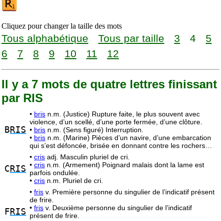
Cliquez pour changer la taille des mots
Tous alphabétique
Tous par taille
3
4
5
6
7
8
9
10
11
12
Il y a 7 mots de quatre lettres finissant
par RIS
•
bris
n.m. (Justice) Rupture faite, le plus souvent avec
violence, d’un scellé, d’une porte fermée, d’une clôture.
B
RIS
•
bris
n.m. (Sens figuré) Interruption.
•
bris
n.m. (Marine) Pièces d’un navire, d’une embarcation
qui s’est défoncée, brisée en donnant contre les rochers…
•
cris
adj. Masculin pluriel de cri.
•
cris
n.m. (Armement) Poignard malais dont la lame est
C
RIS
parfois ondulée.
•
cris
n.m. Pluriel de cri.
•
fris
v. Première personne du singulier de l’indicatif présent
de frire.
•
fris
v. Deuxième personne du singulier de l’indicatif
F
RIS
présent de frire.