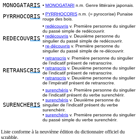
MONOGATA
RIS
•
MONOGATARI
n.m. Genre littéraire japonais.
•
PYRRHOCORIS
n.m. (= pyrocorise) Punaise
PYRRHOCO
RIS
rouge des bois.
•
redécouvris
v. Première personne du singulier
du passé simple de redécouvrir.
•
redécouvris
v. Deuxième personne du
REDECOUV
RIS
singulier du passé simple de redécouvrir.
•
re-découvris
v. Première personne du
singulier du passé simple de re-découvrir.
•
retranscris
v. Première personne du singulier
de l’indicatif présent de retranscrire.
•
retranscris
v. Deuxième personne du singulier
RETRANSC
RIS
de l’indicatif présent de retranscrire.
•
retranscris
v. Deuxième personne du singulier
de l’impératif présent de retranscrire.
•
surenchéris
v. Première personne du singulier
de l’indicatif présent du verbe surenchérir.
•
surenchéris
v. Deuxième personne du
SURENCHE
RIS
singulier de l’indicatif présent du verbe
surenchérir.
•
surenchéris
v. Première personne du singulier
du passé simple du verbe surenchérir.
Liste conforme à la neuvième édition du dictionnaire officiel du
scrabble.