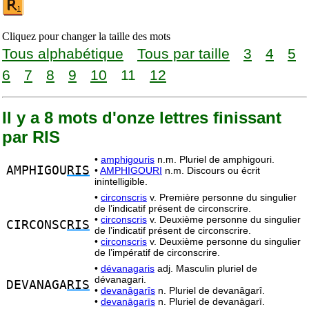
Cliquez pour changer la taille des mots
Tous alphabétique
Tous par taille
3
4
5
6
7
8
9
10
11
12
Il y a 8 mots d'onze lettres finissant
par RIS
•
amphigouris
n.m. Pluriel de amphigouri.
AMPHIGOU
RIS
•
AMPHIGOURI
n.m. Discours ou écrit
inintelligible.
•
circonscris
v. Première personne du singulier
de l’indicatif présent de circonscrire.
•
circonscris
v. Deuxième personne du singulier
CIRCONSC
RIS
de l’indicatif présent de circonscrire.
•
circonscris
v. Deuxième personne du singulier
de l’impératif de circonscrire.
•
dévanagaris
adj. Masculin pluriel de
dévanagari.
DEVANAGA
RIS
•
devanâgarîs
n. Pluriel de devanâgarî.
•
devanāgarīs
n. Pluriel de devanāgarī.