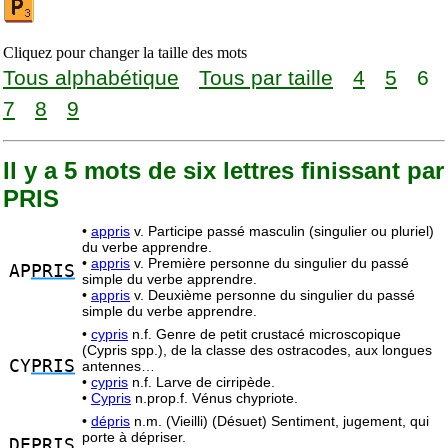
Cliquez pour changer la taille des mots
Tous alphabétique
Tous par taille
4
5
6
7
8
9
Il y a 5 mots de six lettres finissant par
PRIS
•
appris
v. Participe passé masculin (singulier ou pluriel)
du verbe apprendre.
•
appris
v. Première personne du singulier du passé
AP
PRIS
simple du verbe apprendre.
•
appris
v. Deuxième personne du singulier du passé
simple du verbe apprendre.
•
cypris
n.f. Genre de petit crustacé microscopique
(Cypris spp.), de la classe des ostracodes, aux longues
CY
PRIS
antennes…
•
cypris
n.f. Larve de cirripède.
•
Cypris
n.prop.f. Vénus chypriote.
•
dépris
n.m. (Vieilli) (Désuet) Sentiment, jugement, qui
porte à dépriser.
DE
PRIS