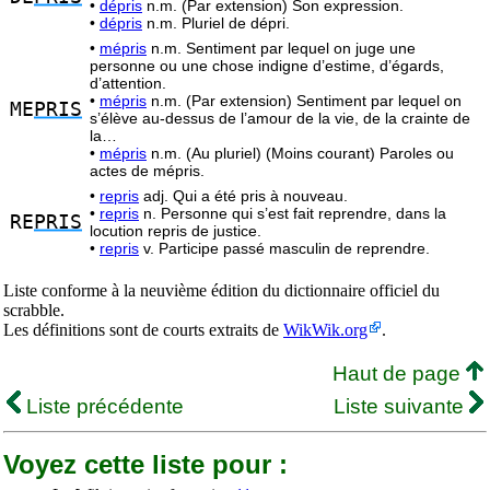
•
dépris
n.m. (Par extension) Son expression.
•
dépris
n.m. Pluriel de dépri.
•
mépris
n.m. Sentiment par lequel on juge une
personne ou une chose indigne d’estime, d’égards,
d’attention.
•
mépris
n.m. (Par extension) Sentiment par lequel on
ME
PRIS
s’élève au-dessus de l’amour de la vie, de la crainte de
la…
•
mépris
n.m. (Au pluriel) (Moins courant) Paroles ou
actes de mépris.
•
repris
adj. Qui a été pris à nouveau.
•
repris
n. Personne qui s’est fait reprendre, dans la
RE
PRIS
locution repris de justice.
•
repris
v. Participe passé masculin de reprendre.
Liste conforme à la neuvième édition du dictionnaire officiel du
scrabble.
Les définitions sont de courts extraits de
WikWik.org
.
Haut de page
Liste précédente
Liste suivante
Voyez cette liste pour :