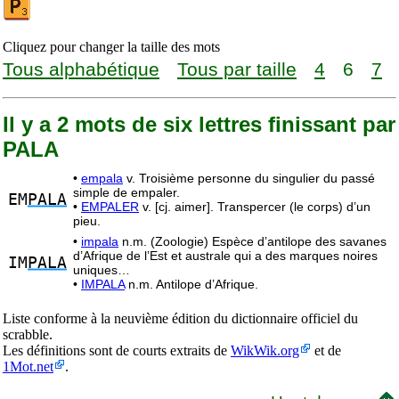
Cliquez pour changer la taille des mots
Tous alphabétique
Tous par taille
4
6
7
Il y a 2 mots de six lettres finissant par
PALA
•
empala
v. Troisième personne du singulier du passé
simple de empaler.
EM
PALA
•
EMPALER
v. [cj. aimer]. Transpercer (le corps) d’un
pieu.
•
impala
n.m. (Zoologie) Espèce d’antilope des savanes
d’Afrique de l’Est et australe qui a des marques noires
IM
PALA
uniques…
•
IMPALA
n.m. Antilope d’Afrique.
Liste conforme à la neuvième édition du dictionnaire officiel du
scrabble.
Les définitions sont de courts extraits de
WikWik.org
et de
1Mot.net
.