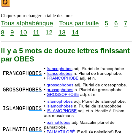
Cliquez pour changer la taille des mots
Tous alphabétique
Tous par taille
5
6
7
8
9
10
11
12
13
14
Il y a 5 mots de douze lettres finissant
par OBES
•
francophobes
adj. Pluriel de francophobe.
FRANCOPH
OBES
•
francophobes
n. Pluriel de francophobe.
•
FRANCOPHOBE
adj. et n.
•
grossophobes
adj. Pluriel de grossophobe.
GROSSOPH
OBES
•
grossophobes
n. Pluriel de grossophobe.
•
GROSSOPHOBE
adj. et n.
•
islamophobes
adj. Pluriel de islamophobe.
•
islamophobes
n. Pluriel de islamophobe.
ISLAMOPH
OBES
•
ISLAMOPHOBE
adj. et n. Hostile à l’islam,
aux musulmans.
•
palmatilobés
adj. Masculin pluriel de
palmatilobé.
PALMATIL
OBES
•
PALMATILOBÉ,
E adj. (= palmilobé) Bot.