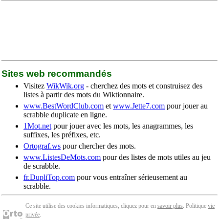
Sites web recommandés
Visitez
WikWik.org
- cherchez des mots et construisez des
listes à partir des mots du Wiktionnaire.
www.BestWordClub.com
et
www.Jette7.com
pour jouer au
scrabble duplicate en ligne.
1Mot.net
pour jouer avec les mots, les anagrammes, les
suffixes, les préfixes, etc.
Ortograf.ws
pour chercher des mots.
www.ListesDeMots.com
pour des listes de mots utiles au jeu
de scrabble.
fr.DupliTop.com
pour vous entraîner sérieusement au
scrabble.
Ce site utilise des cookies informatiques, cliquez pour en
savoir plus
. Politique
vie
privée
.