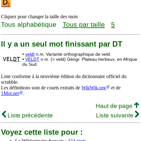
Cliquez pour changer la taille des mots
Tous alphabétique
Tous par taille
5
Il y a un seul mot finissant par DT
•
veldt
n.m. Variante orthographique de veld.
VEL
DT
•
VELDT
n.m. (= veld) Géogr. Plateau herbeux, en Afrique
du Sud.
Liste conforme à la neuvième édition du dictionnaire officiel du
scrabble.
Les définitions sont de courts extraits de
WikWik.org
et de
1Mot.net
.
Haut de page
Liste précédente
Liste suivante
Voyez cette liste pour :
Le Wiktionnaire français :
424 mots