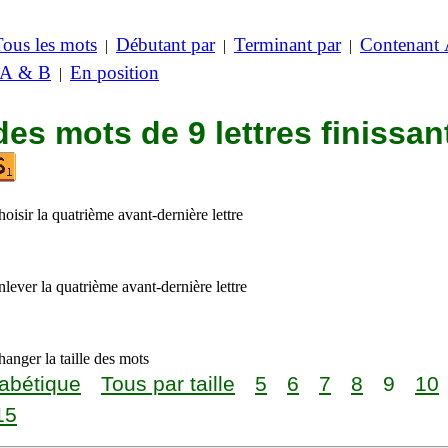
Tous les mots
Débutant par
Terminant par
Contenant
|
|
|
 A & B
En position
|
des mots de 9 lettres finissan
oisir la quatrième avant-dernière lettre
lever la quatrième avant-dernière lettre
anger la taille des mots
abétique
Tous par taille
5
6
7
8
9
10
15