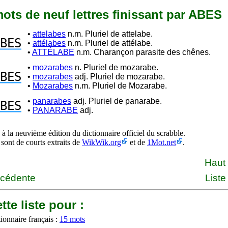
 mots de neuf lettres finissant par ABES
•
attelabes
n.m. Pluriel de attelabe.
BES
•
attélabes
n.m. Pluriel de attélabe.
•
ATTÉLABE
n.m. Charançon parasite des chênes.
•
mozarabes
n. Pluriel de mozarabe.
BES
•
mozarabes
adj. Pluriel de mozarabe.
•
Mozarabes
n.m. Pluriel de Mozarabe.
•
panarabes
adj. Pluriel de panarabe.
BES
•
PANARABE
adj.
à la neuvième édition du dictionnaire officiel du scrabble.
 sont de courts extraits de
WikWik.org
et de
1Mot.net
.
Haut
écédente
Liste
tte liste pour :
ionnaire français :
15 mots