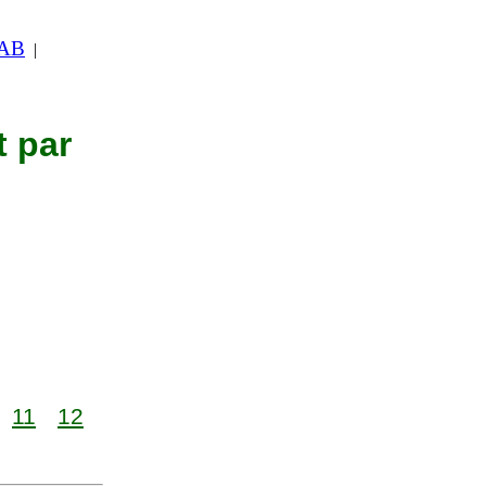
 AB
|
t par
11
12