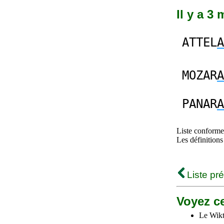
Il y a 3
ATTEL
A
MOZAR
A
PANAR
A
Liste conforme 
Les définitions
Liste pr
Voyez ce
Le Wikt