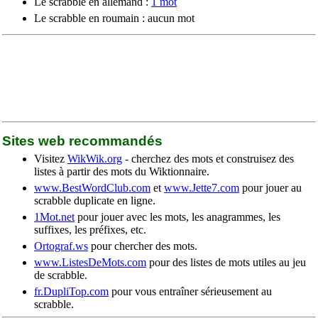
Le scrabble en allemand :
1 mot
Le scrabble en roumain : aucun mot
Sites web recommandés
Visitez
WikWik.org
- cherchez des mots et construisez des
listes à partir des mots du Wiktionnaire.
www.BestWordClub.com
et
www.Jette7.com
pour jouer au
scrabble duplicate en ligne.
1Mot.net
pour jouer avec les mots, les anagrammes, les
suffixes, les préfixes, etc.
Ortograf.ws
pour chercher des mots.
www.ListesDeMots.com
pour des listes de mots utiles au jeu
de scrabble.
fr.DupliTop.com
pour vous entraîner sérieusement au
scrabble.