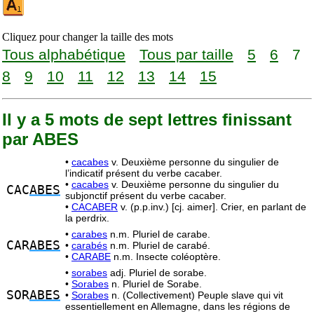
Cliquez pour changer la taille des mots
Tous alphabétique
Tous par taille
5
6
7
8
9
10
11
12
13
14
15
Il y a 5 mots de sept lettres finissant
par ABES
•
cacabes
v. Deuxième personne du singulier de
l’indicatif présent du verbe cacaber.
•
cacabes
v. Deuxième personne du singulier du
CAC
ABES
subjonctif présent du verbe cacaber.
•
CACABER
v. (p.p.inv.) [cj. aimer]. Crier, en parlant de
la perdrix.
•
carabes
n.m. Pluriel de carabe.
CAR
ABES
•
carabés
n.m. Pluriel de carabé.
•
CARABE
n.m. Insecte coléoptère.
•
sorabes
adj. Pluriel de sorabe.
•
Sorabes
n. Pluriel de Sorabe.
SOR
ABES
•
Sorabes
n. (Collectivement) Peuple slave qui vit
essentiellement en Allemagne, dans les régions de