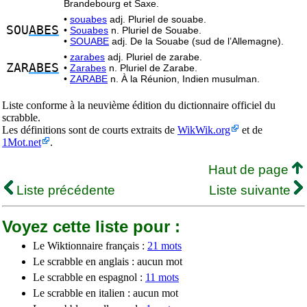
Brandebourg et Saxe.
•
souabes
adj. Pluriel de souabe.
SOU
ABES
•
Souabes
n. Pluriel de Souabe.
•
SOUABE
adj. De la Souabe (sud de l’Allemagne).
•
zarabes
adj. Pluriel de zarabe.
ZAR
ABES
•
Zarabes
n. Pluriel de Zarabe.
•
ZARABE
n. À la Réunion, Indien musulman.
Liste conforme à la neuvième édition du dictionnaire officiel du
scrabble.
Les définitions sont de courts extraits de
WikWik.org
et de
1Mot.net
.
Haut de page
Liste précédente
Liste suivante
Voyez cette liste pour :
Le Wiktionnaire français :
21 mots
Le scrabble en anglais : aucun mot
Le scrabble en espagnol :
11 mots
Le scrabble en italien : aucun mot