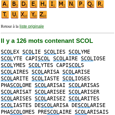
Retour à la
liste originale
Il y a 126 mots contenant SCOL
SCOL
EX
SCOL
IE
SCOL
IES
SCOL
YME
SCOL
YTE
CAPI
SCOL
SCOL
AIRE
SCOL
IOSE
SCOL
YMES
SCOL
YTES
CAPI
SCOL
S
SCOL
AIRES
SCOL
ARISA
SCOL
ARISE
SCOL
ARITE
SCOL
IASTE
SCOL
IOSES
PHA
SCOL
OME
SCOL
ARISAI
SCOL
ARISAS
SCOL
ARISAT
SCOL
ARISEE
SCOL
ARISER
SCOL
ARISES
SCOL
ARISEZ
SCOL
ARITES
SCOL
IASTES
DE
SCOL
ARISA
DE
SCOL
ARISE
PHA
SCOL
OMES
PRE
SCOL
AIRE
SCOL
ARISAIS