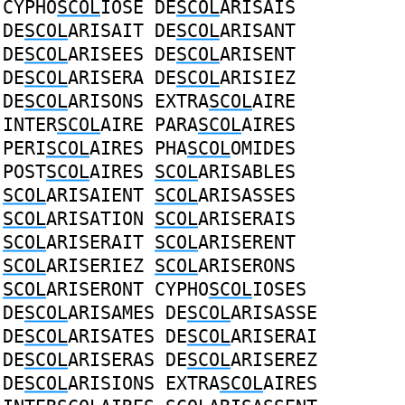
CYPHO
SCOL
IOSE
DE
SCOL
ARISAIS
DE
SCOL
ARISAIT
DE
SCOL
ARISANT
DE
SCOL
ARISEES
DE
SCOL
ARISENT
DE
SCOL
ARISERA
DE
SCOL
ARISIEZ
DE
SCOL
ARISONS
EXTRA
SCOL
AIRE
INTER
SCOL
AIRE
PARA
SCOL
AIRES
PERI
SCOL
AIRES
PHA
SCOL
OMIDES
POST
SCOL
AIRES
SCOL
ARISABLES
SCOL
ARISAIENT
SCOL
ARISASSES
SCOL
ARISATION
SCOL
ARISERAIS
SCOL
ARISERAIT
SCOL
ARISERENT
SCOL
ARISERIEZ
SCOL
ARISERONS
SCOL
ARISERONT
CYPHO
SCOL
IOSES
DE
SCOL
ARISAMES
DE
SCOL
ARISASSE
DE
SCOL
ARISATES
DE
SCOL
ARISERAI
DE
SCOL
ARISERAS
DE
SCOL
ARISEREZ
DE
SCOL
ARISIONS
EXTRA
SCOL
AIRES