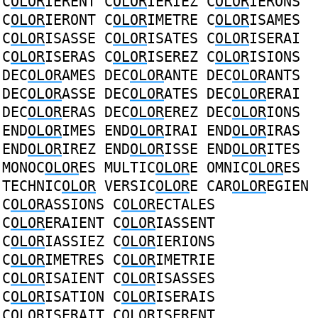
C
OLOR
IERENT
C
OLOR
IERIEZ
C
OLOR
IERONS
C
OLOR
IERONT
C
OLOR
IMETRE
C
OLOR
ISAMES
C
OLOR
ISASSE
C
OLOR
ISATES
C
OLOR
ISERAI
C
OLOR
ISERAS
C
OLOR
ISEREZ
C
OLOR
ISIONS
DEC
OLOR
AMES
DEC
OLOR
ANTE
DEC
OLOR
ANTS
DEC
OLOR
ASSE
DEC
OLOR
ATES
DEC
OLOR
ERAI
DEC
OLOR
ERAS
DEC
OLOR
EREZ
DEC
OLOR
IONS
END
OLOR
IMES
END
OLOR
IRAI
END
OLOR
IRAS
END
OLOR
IREZ
END
OLOR
ISSE
END
OLOR
ITES
MONOC
OLOR
ES
MULTIC
OLOR
E
OMNIC
OLOR
ES
TECHNIC
OLOR
VERSIC
OLOR
E
CAR
OLOR
EGIEN
C
OLOR
ASSIONS
C
OLOR
ECTALES
C
OLOR
ERAIENT
C
OLOR
IASSENT
C
OLOR
IASSIEZ
C
OLOR
IERIONS
C
OLOR
IMETRES
C
OLOR
IMETRIE
C
OLOR
ISAIENT
C
OLOR
ISASSES
C
OLOR
ISATION
C
OLOR
ISERAIS
C
OLOR
ISERAIT
C
OLOR
ISERENT