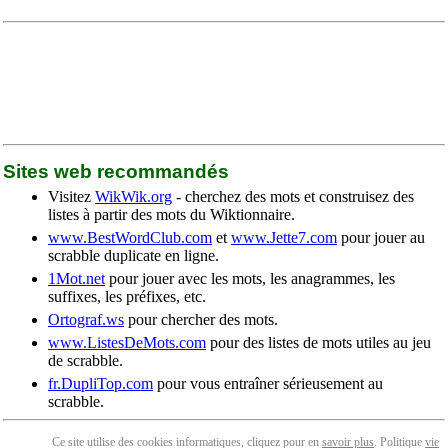
Sites web recommandés
Visitez
WikWik.org
- cherchez des mots et construisez des
listes à partir des mots du Wiktionnaire.
www.BestWordClub.com
et
www.Jette7.com
pour jouer au
scrabble duplicate en ligne.
1Mot.net
pour jouer avec les mots, les anagrammes, les
suffixes, les préfixes, etc.
Ortograf.ws
pour chercher des mots.
www.ListesDeMots.com
pour des listes de mots utiles au jeu
de scrabble.
fr.DupliTop.com
pour vous entraîner sérieusement au
scrabble.
Ce site utilise des cookies informatiques, cliquez pour en
savoir plus
. Politique
vie