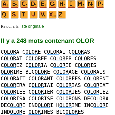
Retour à la
liste originale
Il y a 248 mots contenant OLOR
C
OLOR
A
C
OLOR
E
C
OLOR
AI
C
OLOR
AS
C
OLOR
AT
C
OLOR
EE
C
OLOR
ER
C
OLOR
ES
C
OLOR
EZ
C
OLOR
IA
C
OLOR
IE
C
OLOR
IS
OLOR
IME
BIC
OLOR
E
C
OLOR
AGE
C
OLOR
AIS
C
OLOR
AIT
C
OLOR
ANT
C
OLOR
EES
C
OLOR
ENT
C
OLOR
ERA
C
OLOR
IAI
C
OLOR
IAS
C
OLOR
IAT
C
OLOR
IEE
C
OLOR
IER
C
OLOR
IES
C
OLOR
IEZ
C
OLOR
ISA
C
OLOR
ISE
C
OLOR
ONS
DEC
OLOR
A
DEC
OLOR
E
END
OLOR
I
H
OLOR
IME
INC
OLOR
E
IND
OLOR
E
OLOR
IMES
BIC
OLOR
ES