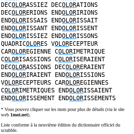
DEC
OLOR
ASSIEZ
DEC
OLOR
ATIONS
DEC
OLOR
ERIONS
END
OLOR
IRIONS
END
OLOR
ISSAIS
END
OLOR
ISSAIT
END
OLOR
ISSANT
END
OLOR
ISSENT
END
OLOR
ISSIEZ
END
OLOR
ISSONS
QUADRIC
OLOR
ES
V
OLOR
ECEPTEUR
CAR
OLOR
EGIENNE
C
OLOR
IMETRIQUE
C
OLOR
ISASSIONS
C
OLOR
ISERAIENT
DEC
OLOR
ASSIONS
DEC
OLOR
ERAIENT
END
OLOR
IRAIENT
END
OLOR
ISSIONS
V
OLOR
ECEPTEURS
CAR
OLOR
EGIENNES
C
OLOR
IMETRIQUES
END
OLOR
ISSAIENT
END
OLOR
ISSEMENT
END
OLOR
ISSEMENTS
* Vous pouvez cliquer sur les mots pour plus de détails (via le site
web
1mot.net
).
Liste conforme à la neuvième édition du dictionnaire officiel du
scrabble.