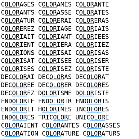
C
OLOR
AGES
C
OLOR
AMES
C
OLOR
ANTE
C
OLOR
ANTS
C
OLOR
ASSE
C
OLOR
ATES
C
OLOR
ATUR
C
OLOR
ERAI
C
OLOR
ERAS
C
OLOR
EREZ
C
OLOR
IAGE
C
OLOR
IAIS
C
OLOR
IAIT
C
OLOR
IANT
C
OLOR
IEES
C
OLOR
IENT
C
OLOR
IERA
C
OLOR
IIEZ
C
OLOR
IONS
C
OLOR
ISAI
C
OLOR
ISAS
C
OLOR
ISAT
C
OLOR
ISEE
C
OLOR
ISER
C
OLOR
ISES
C
OLOR
ISEZ
C
OLOR
ISTE
DEC
OLOR
AI
DEC
OLOR
AS
DEC
OLOR
AT
DEC
OLOR
EE
DEC
OLOR
ER
DEC
OLOR
ES
DEC
OLOR
EZ
D
OLOR
ISME
D
OLOR
ISTE
END
OLOR
IE
END
OLOR
IR
END
OLOR
IS
END
OLOR
IT
H
OLOR
IMES
INC
OLOR
ES
IND
OLOR
ES
TRIC
OLOR
E
UNIC
OLOR
E
C
OLOR
AIENT
C
OLOR
ANTES
C
OLOR
ASSES
C
OLOR
ATION
C
OLOR
ATURE
C
OLOR
ATURS