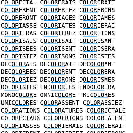
C
OLOR
ECTAL
C
OLOR
ERAIS
C
OLOR
ERAIT
C
OLOR
ERENT
C
OLOR
ERIEZ
C
OLOR
ERONS
C
OLOR
ERONT
C
OLOR
IAGES
C
OLOR
IAMES
C
OLOR
IASSE
C
OLOR
IATES
C
OLOR
IERAI
C
OLOR
IERAS
C
OLOR
IEREZ
C
OLOR
IIONS
C
OLOR
ISAIS
C
OLOR
ISAIT
C
OLOR
ISANT
C
OLOR
ISEES
C
OLOR
ISENT
C
OLOR
ISERA
C
OLOR
ISIEZ
C
OLOR
ISONS
C
OLOR
ISTES
DEC
OLOR
AIS
DEC
OLOR
AIT
DEC
OLOR
ANT
DEC
OLOR
EES
DEC
OLOR
ENT
DEC
OLOR
ERA
DEC
OLOR
IEZ
DEC
OLOR
ONS
D
OLOR
ISMES
D
OLOR
ISTES
END
OLOR
IES
END
OLOR
IRA
MONOC
OLOR
E
OMNIC
OLOR
E
TRIC
OLOR
ES
UNIC
OLOR
ES
C
OLOR
ASSENT
C
OLOR
ASSIEZ
C
OLOR
ATIONS
C
OLOR
ATURES
C
OLOR
ECTALE
C
OLOR
ECTAUX
C
OLOR
ERIONS
C
OLOR
IAIENT
C
OLOR
IASSES
C
OLOR
IERAIS
C
OLOR
IERAIT